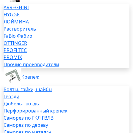
ARREGHINI
HYGGE
ЛОЙМИНА
Растворитель
FaBio Фабио
OTTINGER
PROFI TEC
PROMIX
Прочие производители
Крепеж
Болты, гайки, шайбы
Гвозди
Дюбель-гвоздь
Перфорированный крепеж
Саморез по ГКЛ ГВЛВ
Саморез по дереву
Саморез по металлу