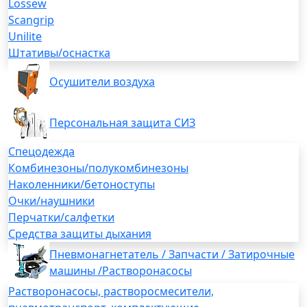
Lossew
Scangrip
Unilite
Штативы/оснастка
Осушители воздуха
Персональная защита СИЗ
Спецодежда
Комбинезоны/полукомбинезоны
Наколенники/бетоноступы
Очки/наушники
Перчатки/салфетки
Средства защиты дыхания
Пневмонагнетатель / Запчасти / Затирочные
машины /Растворонасосы
Растворонасосы, растворосмесители,