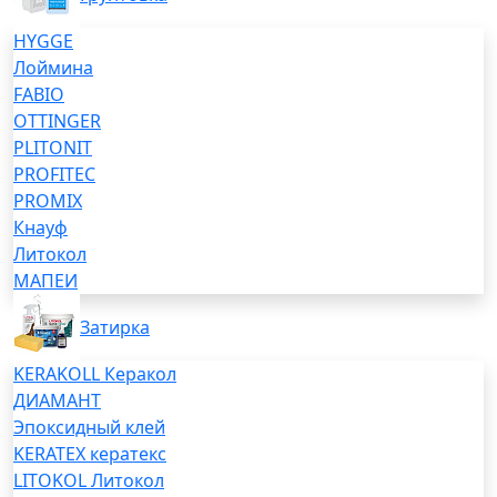
HYGGE
Лоймина
FABIO
OTTINGER
PLITONIT
PROFITEC
PROMIX
Кнауф
Литокол
МАПЕИ
Затирка
KERAKOLL Керакол
ДИАМАНТ
Эпоксидный клей
KERATEX кератекс
LITOKOL Литокол