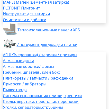
MAPEI Мапеи (цементная затирка)
PLITONIT Плитонит
Инструмент для затирки
Очистители и добавки
Теплоизоляционные панели XPS
Инструмент для укладки плитки
АГШК(черепашки) / тарелки / притиры
Алмазные диски
Алмазные коронки/ фрезы
Гребенки, шпателя , клей бокс
Плиткорезы / запчасти / расходники
Присоски / вибраторы
Пылеотводы
Система выравнивания плитки, крестики
Столы, верстаки, подстолья, переноски
Уголки, сепараторы,струбцины