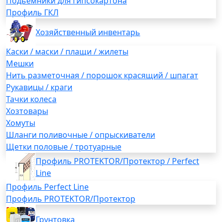
Подьемники для гипсокартона
Профиль ГКЛ
Хозяйственный инвентарь
Каски / маски / плащи / жилеты
Мешки
Нить разметочная / порошок красящий / шпагат
Рукавицы / краги
Тачки колеса
Хозтовары
Хомуты
Шланги поливочные / опрыскиватели
Щетки половые / тротуарные
Профиль PROTEKTOR/Протектор / Perfect
Line
Профиль Perfect Line
Профиль PROTEKTOR/Протектор
Грунтовка