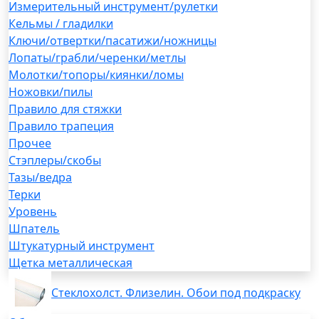
Измерительный инструмент/рулетки
Кельмы / гладилки
Ключи/отвертки/пасатижи/ножницы
Лопаты/грабли/черенки/метлы
Молотки/топоры/киянки/ломы
Ножовки/пилы
Правило для стяжки
Правило трапеция
Прочее
Стэплеры/скобы
Тазы/ведра
Терки
Уровень
Шпатель
Штукатурный инструмент
Щетка металлическая
Стеклохолст. Флизелин. Обои под подкраску