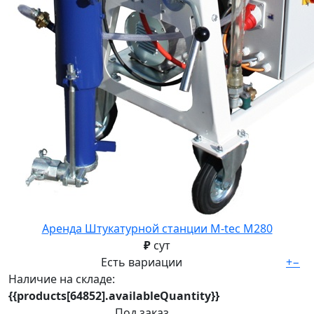
Аренда Штукатурной станции M-tec M280
₽
сут
Есть вариации
+
−
Наличие на складе:
{{products[64852].availableQuantity}}
Под заказ