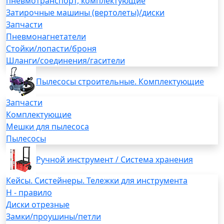
пневмотранспорт, комплектующие
Затирочные машины (вертолеты)/диски
Запчасти
Пневмонагнетатели
Стойки/лопасти/броня
Шланги/соединения/гасители
Пылесосы строительные. Комплектующие
Запчасти
Комплектующие
Мешки для пылесоса
Пылесосы
Ручной инструмент / Система хранения
Кейсы. Систейнеры. Тележки для инструмента
H - правило
Диски отрезные
Замки/проушины/петли