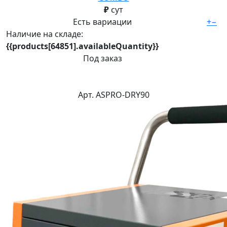
₽
сут
Есть вариации
+
−
Наличие на складе:
{{products[64851].availableQuantity}}
Под заказ
Арт. ASPRO-DRY90