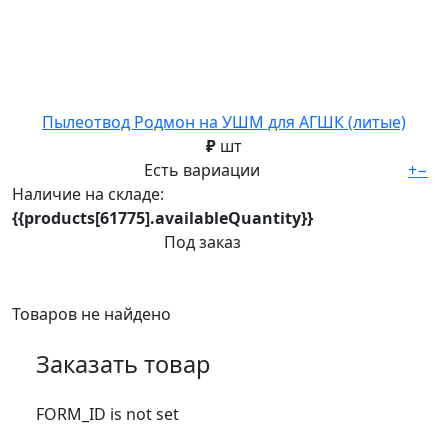
Пылеотвод Родмон на УШМ для АГШК (литые)
₽
шт
Есть вариации
+
−
Наличие на складе:
{{products[61775].availableQuantity}}
Под заказ
Товаров не найдено
Заказать товар
FORM_ID is not set