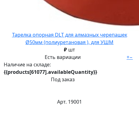
Тарелка опорная DLT для алмазных черепашек
Ø50мм (полиуретановая ), для УШМ
₽
шт
Есть вариации
+
−
Наличие на складе:
{{products[61077].availableQuantity}}
Под заказ
Арт. 19001