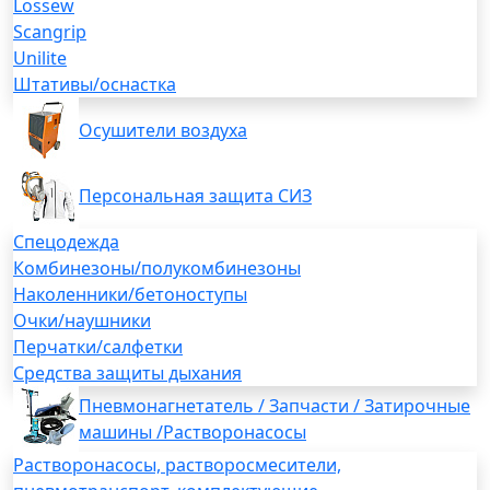
Lossew
Scangrip
Unilite
Штативы/оснастка
Осушители воздуха
Персональная защита СИЗ
Спецодежда
Комбинезоны/полукомбинезоны
Наколенники/бетоноступы
Очки/наушники
Перчатки/салфетки
Средства защиты дыхания
Пневмонагнетатель / Запчасти / Затирочные
машины /Растворонасосы
Растворонасосы, растворосмесители,