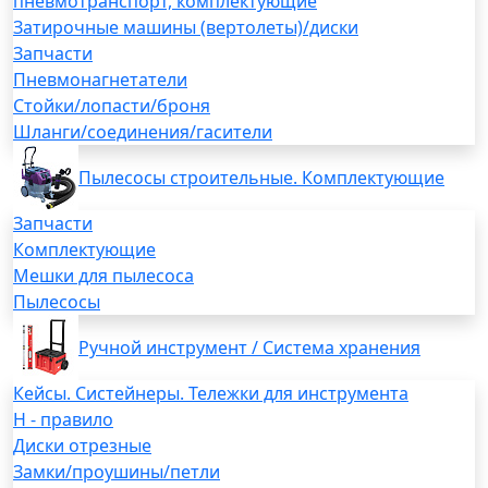
пневмотранспорт, комплектующие
Затирочные машины (вертолеты)/диски
Запчасти
Пневмонагнетатели
Стойки/лопасти/броня
Шланги/соединения/гасители
Пылесосы строительные. Комплектующие
Запчасти
Комплектующие
Мешки для пылесоса
Пылесосы
Ручной инструмент / Система хранения
Кейсы. Систейнеры. Тележки для инструмента
H - правило
Диски отрезные
Замки/проушины/петли