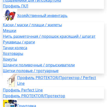
Подьемники для гипсокартона
Профиль ГКЛ
Хозяйственный инвентарь
Каски / маски / плащи / жилеты
Мешки
Нить разметочная / порошок красящий / шпагат
Рукавицы / краги
Тачки колеса
Хозтовары
Хомуты
Шланги поливочные / опрыскиватели
Щетки половые / тротуарные
Профиль PROTEKTOR/Протектор / Perfect
Line
Профиль Perfect Line
Профиль PROTEKTOR/Протектор
Грунтовка