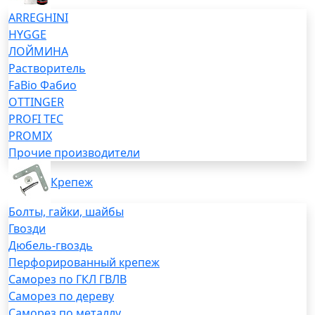
ARREGHINI
HYGGE
ЛОЙМИНА
Растворитель
FaBio Фабио
OTTINGER
PROFI TEC
PROMIX
Прочие производители
Крепеж
Болты, гайки, шайбы
Гвозди
Дюбель-гвоздь
Перфорированный крепеж
Саморез по ГКЛ ГВЛВ
Саморез по дереву
Саморез по металлу