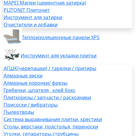
MAPEI Мапеи (цементная затирка)
PLITONIT Плитонит
Инструмент для затирки
Очистители и добавки
Теплоизоляционные панели XPS
Инструмент для укладки плитки
АГШК(черепашки) / тарелки / притиры
Алмазные диски
Алмазные коронки/ фрезы
Гребенки, шпателя , клей бокс
Плиткорезы / запчасти / расходники
Присоски / вибраторы
Пылеотводы
Система выравнивания плитки, крестики
Столы, верстаки, подстолья, переноски
Уголки, сепараторы,струбцины