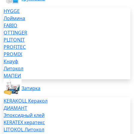
HYGGE
Лоймина
FABIO
OTTINGER
PLITONIT
PROFITEC
PROMIX
Кнауф
Литокол
МАПЕИ
Затирка
KERAKOLL Керакол
ДИАМАНТ
Эпоксидный клей
KERATEX кератекс
LITOKOL Литокол