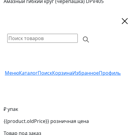
Амазный гибкий круг (черепашка) DPV405
Меню
Каталог
Поиск
Корзина
Избранное
Профиль
₽ упак
{{product.oldPrice}}
розничная цена
Товар под заказ