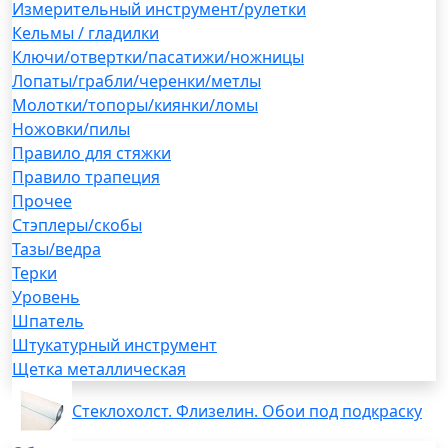
Измерительный инструмент/рулетки
Кельмы / гладилки
Ключи/отвертки/пасатижи/ножницы
Лопаты/грабли/черенки/метлы
Молотки/топоры/киянки/ломы
Ножовки/пилы
Правило для стяжки
Правило трапеция
Прочее
Стэплеры/скобы
Тазы/ведра
Терки
Уровень
Шпатель
Штукатурный инструмент
Щетка металлическая
Стеклохолст. Флизелин. Обои под подкраску