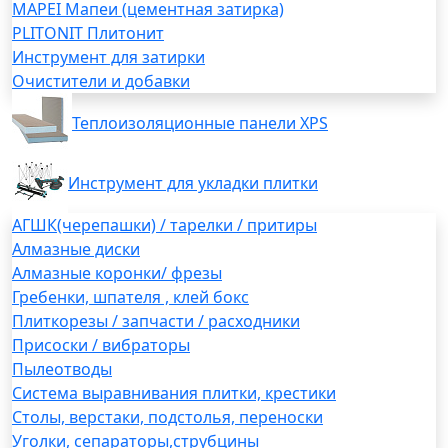
MAPEI Мапеи (цементная затирка)
PLITONIT Плитонит
Инструмент для затирки
Очистители и добавки
Теплоизоляционные панели XPS
Инструмент для укладки плитки
АГШК(черепашки) / тарелки / притиры
Алмазные диски
Алмазные коронки/ фрезы
Гребенки, шпателя , клей бокс
Плиткорезы / запчасти / расходники
Присоски / вибраторы
Пылеотводы
Система выравнивания плитки, крестики
Столы, верстаки, подстолья, переноски
Уголки, сепараторы,струбцины