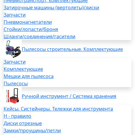
пневмотранспорт, комплектующие
Затирочные машины (вертолеты)/диски
Запчасти
Пневмонагнетатели
Стойки/лопасти/броня
Шланги/соединения/гасители
Пылесосы строительные. Комплектующие
Запчасти
Комплектующие
Мешки для пылесоса
Пылесосы
Ручной инструмент / Система хранения
Кейсы. Систейнеры. Тележки для инструмента
H - правило
Диски отрезные
Замки/проушины/петли