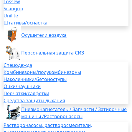
Lossew
Scangrip
Unilite
Штативы/оснастка
Осушители воздуха
Персональная защита СИЗ
Спецодежда
Комбинезоны/полукомбинезоны
Наколенники/бетоноступы
Очки/наушники
Перчатки/салфетки
Средства защиты дыхания
Пневмонагнетатель / Запчасти / Затирочные
машины /Растворонасосы
Растворонасосы, растворосмесители,