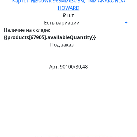
Картон №900WR 965ммх30,5м, 1мм ANAKONDA
HOWARD
₽
шт
Есть вариации
+
−
Наличие на складе:
{{products[67905].availableQuantity}}
Под заказ
Арт. 90100/30,48