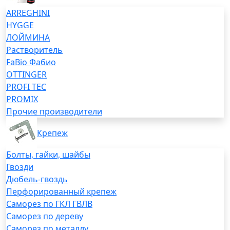
ARREGHINI
HYGGE
ЛОЙМИНА
Растворитель
FaBio Фабио
OTTINGER
PROFI TEC
PROMIX
Прочие производители
Крепеж
Болты, гайки, шайбы
Гвозди
Дюбель-гвоздь
Перфорированный крепеж
Саморез по ГКЛ ГВЛВ
Саморез по дереву
Саморез по металлу