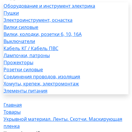
Оборудование и инструмент электрика
Пушки
Электроинструмент, оснастка
Вилки силовые
Вилки, колодки, розетки 6, 10, 16А
Выключатели
Кабель КГ / Кабель ПВС
Лампочки, патроны
Прожекторы
Розетки силовые
Соединения проводов, изоляция
Хомуты, крепеж, электромонтаж
Элементы питания
Главная
Товары
Укрывной материал. Ленты. Скотчи. Маскирующая
пленка