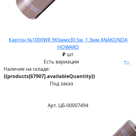
Картон №1000WR 965ммх30,5м, 1,3мм ANAKONDA
HOWARD
₽
шт
Есть вариации
+
−
Наличие на складе:
{{products[67907].availableQuantity}}
Под заказ
Арт. ЦБ-00007494