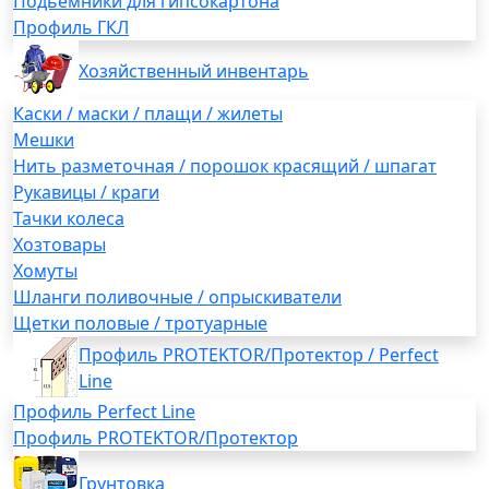
Подьемники для гипсокартона
Профиль ГКЛ
Хозяйственный инвентарь
Каски / маски / плащи / жилеты
Мешки
Нить разметочная / порошок красящий / шпагат
Рукавицы / краги
Тачки колеса
Хозтовары
Хомуты
Шланги поливочные / опрыскиватели
Щетки половые / тротуарные
Профиль PROTEKTOR/Протектор / Perfect
Line
Профиль Perfect Line
Профиль PROTEKTOR/Протектор
Грунтовка