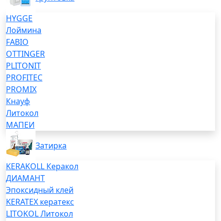
HYGGE
Лоймина
FABIO
OTTINGER
PLITONIT
PROFITEC
PROMIX
Кнауф
Литокол
МАПЕИ
Затирка
KERAKOLL Керакол
ДИАМАНТ
Эпоксидный клей
KERATEX кератекс
LITOKOL Литокол