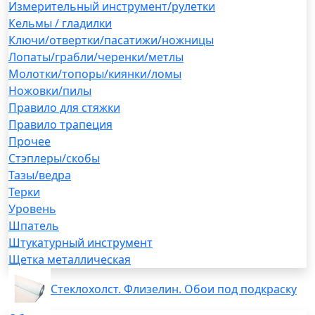
Измерительный инструмент/рулетки
Кельмы / гладилки
Ключи/отвертки/пасатижи/ножницы
Лопаты/грабли/черенки/метлы
Молотки/топоры/киянки/ломы
Ножовки/пилы
Правило для стяжки
Правило трапеция
Прочее
Стэплеры/скобы
Тазы/ведра
Терки
Уровень
Шпатель
Штукатурный инструмент
Щетка металлическая
Стеклохолст. Флизелин. Обои под подкраску