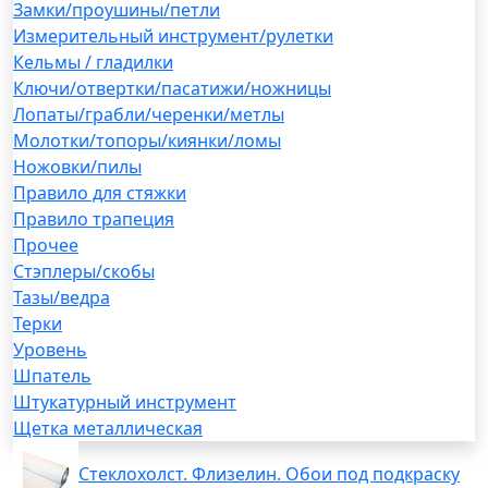
Замки/проушины/петли
Измерительный инструмент/рулетки
Кельмы / гладилки
Ключи/отвертки/пасатижи/ножницы
Лопаты/грабли/черенки/метлы
Молотки/топоры/киянки/ломы
Ножовки/пилы
Правило для стяжки
Правило трапеция
Прочее
Стэплеры/скобы
Тазы/ведра
Терки
Уровень
Шпатель
Штукатурный инструмент
Щетка металлическая
Стеклохолст. Флизелин. Обои под подкраску