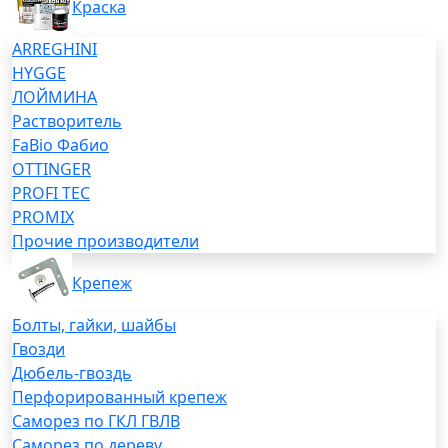
Краска
ARREGHINI
HYGGE
ЛОЙМИНА
Растворитель
FaBio Фабио
OTTINGER
PROFI TEC
PROMIX
Прочие производители
Крепеж
Болты, гайки, шайбы
Гвозди
Дюбель-гвоздь
Перфорированный крепеж
Саморез по ГКЛ ГВЛВ
Саморез по дереву