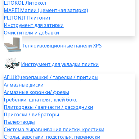
LITOKOL Литокол
MAPEI Мапеи (цементная затирка)
PLITONIT Плитонит
Инструмент для затирки
Очистители и добавки
Теплоизоляционные панели XPS
Инструмент для укладки плитки
АГШК(черепашки) / тарелки / притиры
Алмазные диски
Алмазные коронки/ фрезы
Гребенки, шпателя , клей бокс
Плиткорезы / запчасти / расходники
Присоски / вибраторы
Пылеотводы
Система выравнивания плитки, крестики
Столы, верстаки, подстолья, переноски