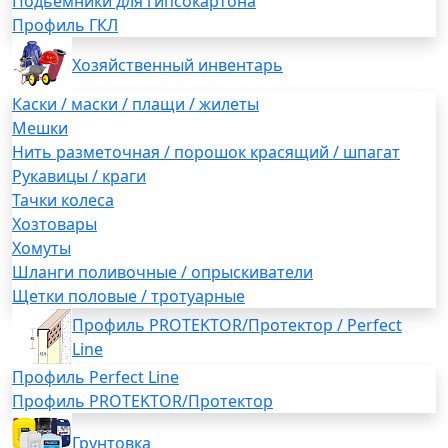
Подьемники для гипсокартона
Профиль ГКЛ
Хозяйственный инвентарь
Каски / маски / плащи / жилеты
Мешки
Нить разметочная / порошок красящий / шпагат
Рукавицы / краги
Тачки колеса
Хозтовары
Хомуты
Шланги поливочные / опрыскиватели
Щетки половые / тротуарные
Профиль PROTEKTOR/Протектор / Perfect
Line
Профиль Perfect Line
Профиль PROTEKTOR/Протектор
Грунтовка