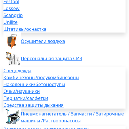
Festool
Lossew
Scangrip
Unilite
Штативы/оснастка
Осушители воздуха
Персональная защита СИЗ
Спецодежда
Комбинезоны/полукомбинезоны
Наколенники/бетоноступы
Очки/наушники
Перчатки/салфетки
Средства защиты дыхания
Пневмонагнетатель / Запчасти / Затирочные
машины /Растворонасосы