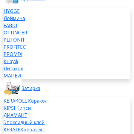
HYGGE
Лоймина
FABIO
OTTINGER
PLITONIT
PROFITEC
PROMIX
Кнауф
Литокол
МАПЕИ
Затирка
KERAKOLL Керакол
KIPSI Кипси
ДИАМАНТ
Эпоксидный клей
KERATEX кератекс