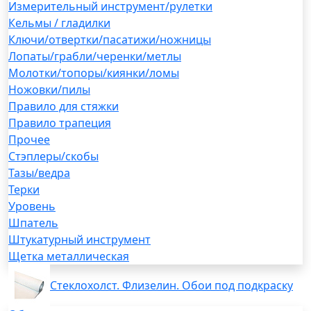
Измерительный инструмент/рулетки
Кельмы / гладилки
Ключи/отвертки/пасатижи/ножницы
Лопаты/грабли/черенки/метлы
Молотки/топоры/киянки/ломы
Ножовки/пилы
Правило для стяжки
Правило трапеция
Прочее
Стэплеры/скобы
Тазы/ведра
Терки
Уровень
Шпатель
Штукатурный инструмент
Щетка металлическая
Стеклохолст. Флизелин. Обои под подкраску