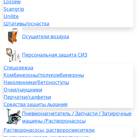
Lossew
Scangrip
Unilite
Штативы/оснастка
Осушители воздуха
Персональная защита СИЗ
Спецодежда
Комбинезоны/полукомбинезоны
Наколенники/бетоноступы
Очки/наушники
Перчатки/салфетки
Средства защиты дыхания
Пневмонагнетатель / Запчасти / Затирочные
машины /Растворонасосы
Растворонасосы, растворосмесители,