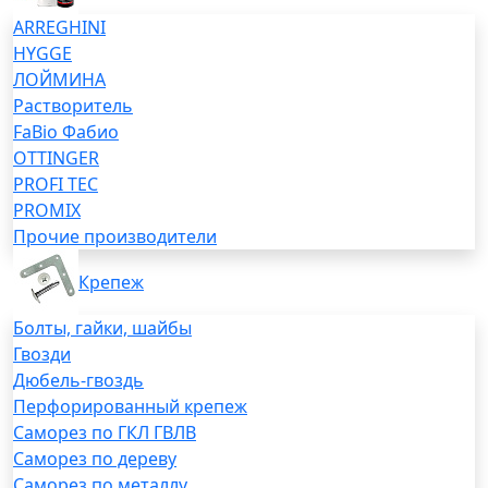
ARREGHINI
HYGGE
ЛОЙМИНА
Растворитель
FaBio Фабио
OTTINGER
PROFI TEC
PROMIX
Прочие производители
Крепеж
Болты, гайки, шайбы
Гвозди
Дюбель-гвоздь
Перфорированный крепеж
Саморез по ГКЛ ГВЛВ
Саморез по дереву
Саморез по металлу