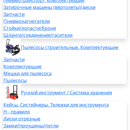
пневмотранспорт, комплектующие
Затирочные машины (вертолеты)/диски
Запчасти
Пневмонагнетатели
Стойки/лопасти/броня
Шланги/соединения/гасители
Пылесосы строительные. Комплектующие
Запчасти
Комплектующие
Мешки для пылесоса
Пылесосы
Ручной инструмент / Система хранения
Кейсы. Систейнеры. Тележки для инструмента
H - правило
Диски отрезные
Замки/проушины/петли