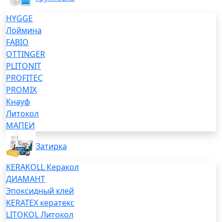
HYGGE
Лоймина
FABIO
OTTINGER
PLITONIT
PROFITEC
PROMIX
Кнауф
Литокол
МАПЕИ
Затирка
KERAKOLL Керакол
ДИАМАНТ
Эпоксидный клей
KERATEX кератекс
LITOKOL Литокол