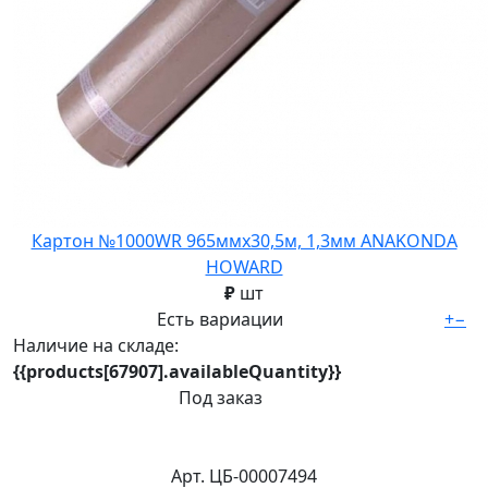
Картон №1000WR 965ммх30,5м, 1,3мм ANAKONDA
HOWARD
₽
шт
Есть вариации
+
−
Наличие на складе:
{{products[67907].availableQuantity}}
Под заказ
Арт. ЦБ-00007494