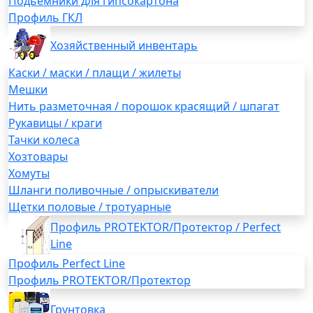
Подьемники для гипсокартона
Профиль ГКЛ
Хозяйственный инвентарь
Каски / маски / плащи / жилеты
Мешки
Нить разметочная / порошок красящий / шпагат
Рукавицы / краги
Тачки колеса
Хозтовары
Хомуты
Шланги поливочные / опрыскиватели
Щетки половые / тротуарные
Профиль PROTEKTOR/Протектор / Perfect
Line
Профиль Perfect Line
Профиль PROTEKTOR/Протектор
Грунтовка