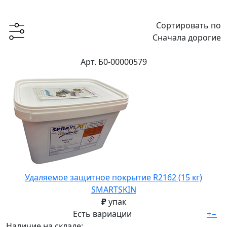
Сортировать по
Сначала дорогие
Арт. Б0-00000579
Удаляемое защитное покрытие R2162 (15 кг)
SMARTSKIN
₽
упак
Есть вариации
+
−
Наличие на складе: