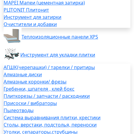
MAPEI Мапеи (цементная затирка)
PLITONIT Плитонит
Инструмент для затирки
Очистители и добавки
Теплоизоляционные панели XPS
Инструмент для укладки плитки
АГШК(черепашки) / тарелки / притиры
Алмазные диски
Алмазные коронки/ фрезы
Гребенки, шпателя , клей бокс
Плиткорезы / запчасти / расходники
Присоски / вибраторы
Пылеотводы
Система выравнивания плитки, крестики
Столы, верстаки, подстолья, переноски
Уголки, сепараторы,струбцины