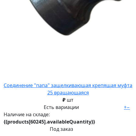
Соединение "папа" защелкивающая крепящая муфта
25 вращающаяся
₽
шт
Есть вариации
+
−
Наличие на складе:
{{products[60245].availableQuantity}}
Под заказ