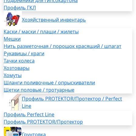
Подьемники для гипсокартона
Профиль ГКЛ
Хозяйственный инвентарь
Каски / маски / плащи / жилеты
Мешки
Нить разметочная / порошок красящий / шпагат
Рукавицы / краги
Тачки колеса
Хозтовары
Хомуты
Шланги поливочные / опрыскиватели
Щетки половые / тротуарные
Профиль PROTEKTOR/Протектор / Perfect
Line
Профиль Perfect Line
Профиль PROTEKTOR/Протектор
Грунтовка