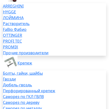
ARREGHINI
HYGGE
ЛОЙМИНА
Растворитель
FaBio Фабио
OTTINGER
PROFI TEC
PROMIX
Прочие производители
Крепеж
Болты, гайки, шайбы
Гвозди
Дюбель-гвоздь
Перфорированный крепеж
Саморез по ГКЛ ГВЛВ
Саморез по дереву
Саморез по металлу