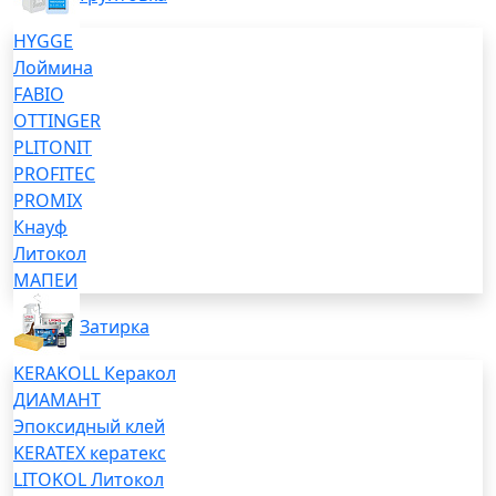
HYGGE
Лоймина
FABIO
OTTINGER
PLITONIT
PROFITEC
PROMIX
Кнауф
Литокол
МАПЕИ
Затирка
KERAKOLL Керакол
ДИАМАНТ
Эпоксидный клей
KERATEX кератекс
LITOKOL Литокол