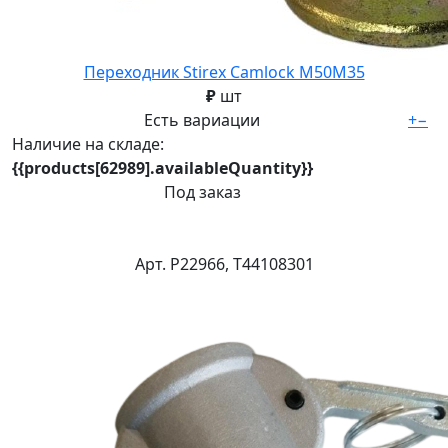
Переходник Stirex Camlock М50М35
₽
шт
Есть вариации
+
−
Наличие на складе:
{{products[62989].availableQuantity}}
Под заказ
Арт. Р22966, Т44108301