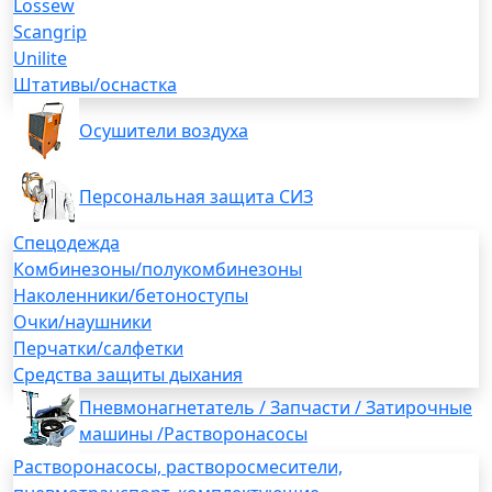
Lossew
Scangrip
Unilite
Штативы/оснастка
Осушители воздуха
Персональная защита СИЗ
Спецодежда
Комбинезоны/полукомбинезоны
Наколенники/бетоноступы
Очки/наушники
Перчатки/салфетки
Средства защиты дыхания
Пневмонагнетатель / Запчасти / Затирочные
машины /Растворонасосы
Растворонасосы, растворосмесители,