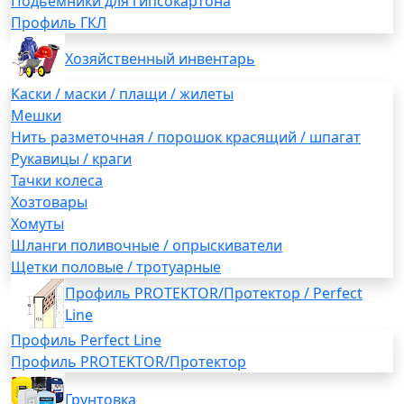
Подьемники для гипсокартона
Профиль ГКЛ
Хозяйственный инвентарь
Каски / маски / плащи / жилеты
Мешки
Нить разметочная / порошок красящий / шпагат
Рукавицы / краги
Тачки колеса
Хозтовары
Хомуты
Шланги поливочные / опрыскиватели
Щетки половые / тротуарные
Профиль PROTEKTOR/Протектор / Perfect
Line
Профиль Perfect Line
Профиль PROTEKTOR/Протектор
Грунтовка