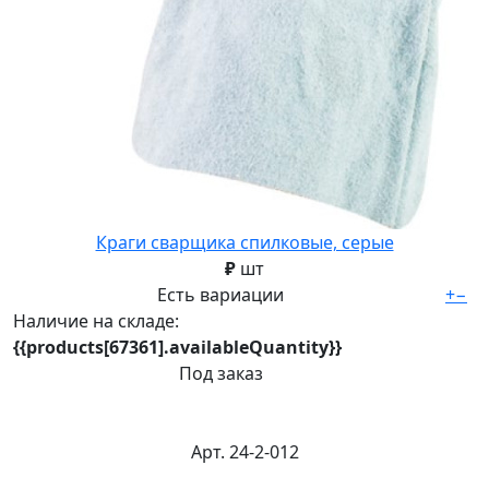
Краги сварщика спилковые, серые
₽
шт
Есть вариации
+
−
Наличие на складе:
{{products[67361].availableQuantity}}
Под заказ
Арт. 24-2-012