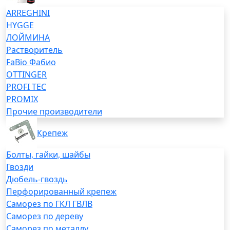
ARREGHINI
HYGGE
ЛОЙМИНА
Растворитель
FaBio Фабио
OTTINGER
PROFI TEC
PROMIX
Прочие производители
Крепеж
Болты, гайки, шайбы
Гвозди
Дюбель-гвоздь
Перфорированный крепеж
Саморез по ГКЛ ГВЛВ
Саморез по дереву
Саморез по металлу