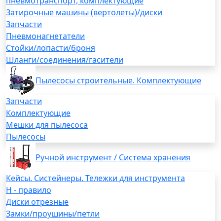
пневмотранспорт, комплектующие
Затирочные машины (вертолеты)/диски
Запчасти
Пневмонагнетатели
Стойки/лопасти/броня
Шланги/соединения/гасители
Пылесосы строительные. Комплектующие
Запчасти
Комплектующие
Мешки для пылесоса
Пылесосы
Ручной инструмент / Система хранения
Кейсы. Систейнеры. Тележки для инструмента
H - правило
Диски отрезные
Замки/проушины/петли