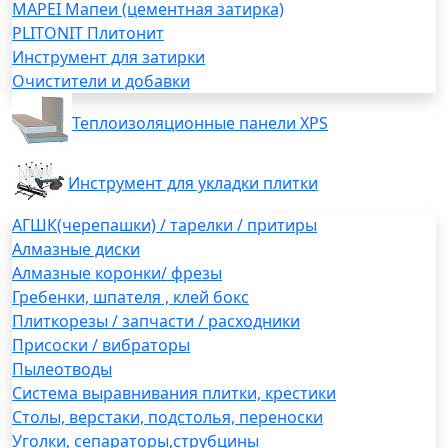
MAPEI Мапеи (цементная затирка)
PLITONIT Плитонит
Инструмент для затирки
Очистители и добавки
Теплоизоляционные панели XPS
Инструмент для укладки плитки
АГШК(черепашки) / тарелки / притиры
Алмазные диски
Алмазные коронки/ фрезы
Гребенки, шпателя , клей бокс
Плиткорезы / запчасти / расходники
Присоски / вибраторы
Пылеотводы
Система выравнивания плитки, крестики
Столы, верстаки, подстолья, переноски
Уголки, сепараторы,струбцины