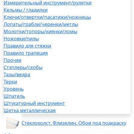
Измерительный инструмент/рулетки
Кельмы / гладилки
Ключи/отвертки/пасатижи/ножницы
Лопаты/грабли/черенки/метлы
Молотки/топоры/киянки/ломы
Ножовки/пилы
Правило для стяжки
Правило трапеция
Прочее
Стэплеры/скобы
Тазы/ведра
Терки
Уровень
Шпатель
Штукатурный инструмент
Щетка металлическая
Стеклохолст. Флизелин. Обои под подкраску