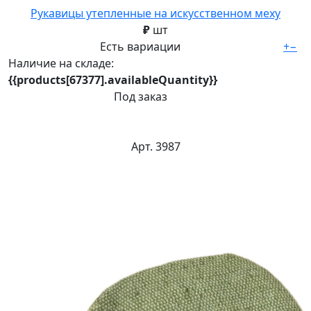
Рукавицы утепленные на искусственном меху
₽
шт
Есть вариации
+
−
Наличие на складе:
{{products[67377].availableQuantity}}
Под заказ
Арт. 3987