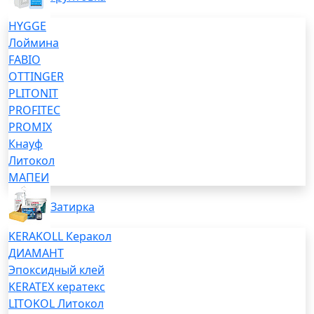
HYGGE
Лоймина
FABIO
OTTINGER
PLITONIT
PROFITEC
PROMIX
Кнауф
Литокол
МАПЕИ
Затирка
KERAKOLL Керакол
ДИАМАНТ
Эпоксидный клей
KERATEX кератекс
LITOKOL Литокол