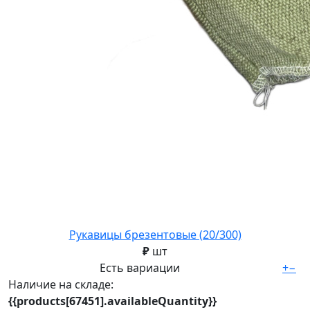
Рукавицы брезентовые (20/300)
₽
шт
Есть вариации
+
−
Наличие на складе:
{{products[67451].availableQuantity}}