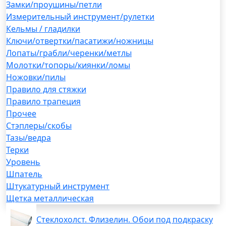
Замки/проушины/петли
Измерительный инструмент/рулетки
Кельмы / гладилки
Ключи/отвертки/пасатижи/ножницы
Лопаты/грабли/черенки/метлы
Молотки/топоры/киянки/ломы
Ножовки/пилы
Правило для стяжки
Правило трапеция
Прочее
Стэплеры/скобы
Тазы/ведра
Терки
Уровень
Шпатель
Штукатурный инструмент
Щетка металлическая
Стеклохолст. Флизелин. Обои под подкраску