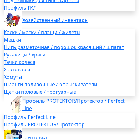
Подьемники для гипсокартона
Профиль ГКЛ
Хозяйственный инвентарь
Каски / маски / плащи / жилеты
Мешки
Нить разметочная / порошок красящий / шпагат
Рукавицы / краги
Тачки колеса
Хозтовары
Хомуты
Шланги поливочные / опрыскиватели
Щетки половые / тротуарные
Профиль PROTEKTOR/Протектор / Perfect
Line
Профиль Perfect Line
Профиль PROTEKTOR/Протектор
Грунтовка