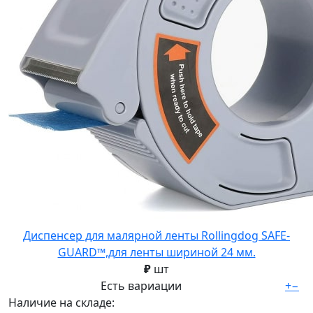
Диспенсер для малярной ленты Rollingdog SAFE-
GUARD™,для ленты шириной 24 мм.
₽
шт
Есть вариации
+
−
Наличие на складе: