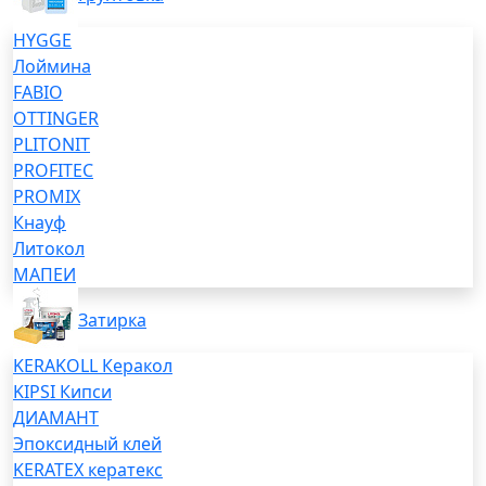
HYGGE
Лоймина
FABIO
OTTINGER
PLITONIT
PROFITEC
PROMIX
Кнауф
Литокол
МАПЕИ
Затирка
KERAKOLL Керакол
KIPSI Кипси
ДИАМАНТ
Эпоксидный клей
KERATEX кератекс