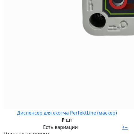
Диспенсер для скотча PerfektLine (маскер)
₽
шт
Есть вариации
+
−