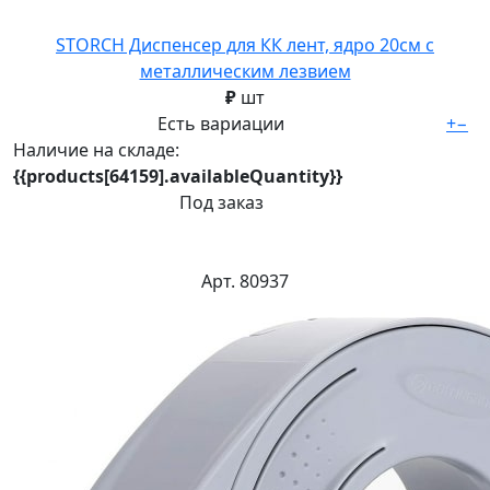
STORCH Диспенсер для КК лент, ядро 20см с
металлическим лезвием
₽
шт
Есть вариации
+
−
Наличие на складе:
{{products[64159].availableQuantity}}
Под заказ
Арт. 80937