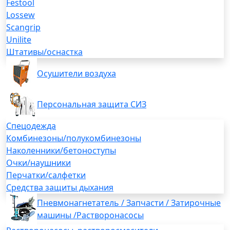
Festool
Lossew
Scangrip
Unilite
Штативы/оснастка
Осушители воздуха
Персональная защита СИЗ
Спецодежда
Комбинезоны/полукомбинезоны
Наколенники/бетоноступы
Очки/наушники
Перчатки/салфетки
Средства защиты дыхания
Пневмонагнетатель / Запчасти / Затирочные
машины /Растворонасосы