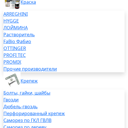
Краска
ARREGHINI
HYGGE
ЛОЙМИНА
Растворитель
FaBio Фабио
OTTINGER
PROFI TEC
PROMIX
Прочие производители
Крепеж
Болты, гайки, шайбы
Гвозди
Дюбель-гвоздь
Перфорированный крепеж
Саморез по ГКЛ ГВЛВ
Саморез по дереву