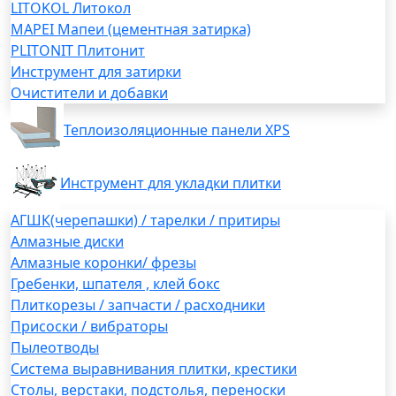
LITOKOL Литокол
MAPEI Мапеи (цементная затирка)
PLITONIT Плитонит
Инструмент для затирки
Очистители и добавки
Теплоизоляционные панели XPS
Инструмент для укладки плитки
АГШК(черепашки) / тарелки / притиры
Алмазные диски
Алмазные коронки/ фрезы
Гребенки, шпателя , клей бокс
Плиткорезы / запчасти / расходники
Присоски / вибраторы
Пылеотводы
Система выравнивания плитки, крестики
Столы, верстаки, подстолья, переноски