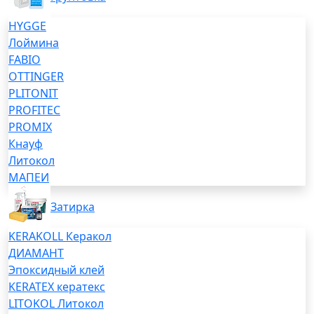
HYGGE
Лоймина
FABIO
OTTINGER
PLITONIT
PROFITEC
PROMIX
Кнауф
Литокол
МАПЕИ
Затирка
KERAKOLL Керакол
ДИАМАНТ
Эпоксидный клей
KERATEX кератекс
LITOKOL Литокол