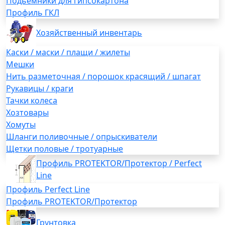
Подьемники для гипсокартона
Профиль ГКЛ
Хозяйственный инвентарь
Каски / маски / плащи / жилеты
Мешки
Нить разметочная / порошок красящий / шпагат
Рукавицы / краги
Тачки колеса
Хозтовары
Хомуты
Шланги поливочные / опрыскиватели
Щетки половые / тротуарные
Профиль PROTEKTOR/Протектор / Perfect
Line
Профиль Perfect Line
Профиль PROTEKTOR/Протектор
Грунтовка