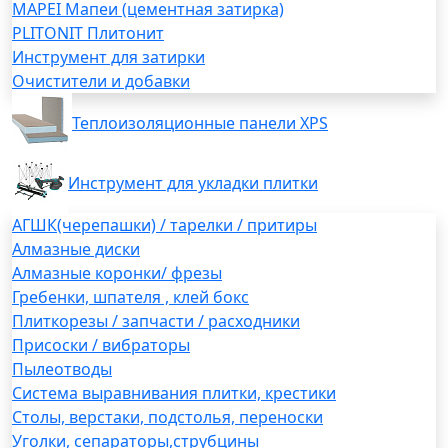
MAPEI Мапеи (цементная затирка)
PLITONIT Плитонит
Инструмент для затирки
Очистители и добавки
Теплоизоляционные панели XPS
Инструмент для укладки плитки
АГШК(черепашки) / тарелки / притиры
Алмазные диски
Алмазные коронки/ фрезы
Гребенки, шпателя , клей бокс
Плиткорезы / запчасти / расходники
Присоски / вибраторы
Пылеотводы
Система выравнивания плитки, крестики
Столы, верстаки, подстолья, переноски
Уголки, сепараторы,струбцины