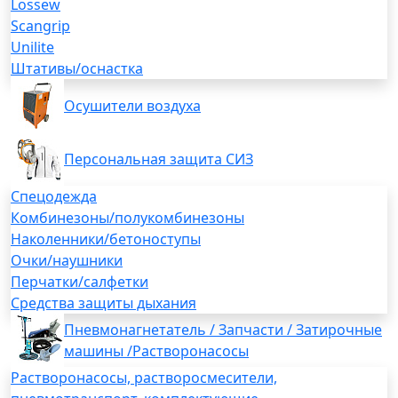
Lossew
Scangrip
Unilite
Штативы/оснастка
Осушители воздуха
Персональная защита СИЗ
Спецодежда
Комбинезоны/полукомбинезоны
Наколенники/бетоноступы
Очки/наушники
Перчатки/салфетки
Средства защиты дыхания
Пневмонагнетатель / Запчасти / Затирочные
машины /Растворонасосы
Растворонасосы, растворосмесители,