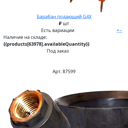
Барабан подающий G4Х
₽
шт
Есть вариации
+
−
Наличие на складе:
{{products[63978].availableQuantity}}
Под заказ
Арт. 87599