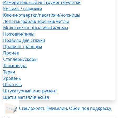
Измерительный инструмент/рулетки
Кельмы / гладилки
Ключи/отвертки/пасатижи/ножницы
Лопаты/грабли/черенки/метлы
Молотки/топоры/киянки/ломы
Ножовки/пилы
Правило для стяжки
Правило трапеция
Прочее
Стэплеры/скобы
Тазы/ведра
Терки
Уровень
Шпатель
Штукатурный инструмент
Щетка металлическая
Стеклохолст. Флизелин. Обои под подкраску