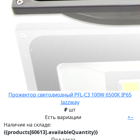
Прожектор светодиодный PFL-C3 100W 6500К IP65
Jazzway
₽
шт
Есть вариации
+
−
Наличие на складе:
{{products[60613].availableQuantity}}
Под заказ