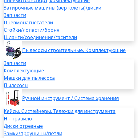
пневмотранспорт, комплектующие
Затирочные машины (вертолеты)/диски
Запчасти
Пневмонагнетатели
Стойки/лопасти/броня
Шланги/соединения/гасители
Пылесосы строительные. Комплектующие
Запчасти
Комплектующие
Мешки для пылесоса
Пылесосы
Ручной инструмент / Система хранения
Кейсы. Систейнеры. Тележки для инструмента
H - правило
Диски отрезные
Замки/проушины/петли