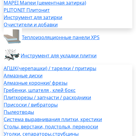
MAPEI Мапеи (цементная затирка)
PLITONIT Плитонит
Инструмент для затирки
Очистители и добавки
Теплоизоляционные панели XPS
Инструмент для укладки плитки
АГШК(черепашки) / тарелки / притиры
Алмазные диски
Алмазные коронки/ фрезы
Гребенки, шпателя , клей бокс
Плиткорезы / запчасти / расходники
Присоски / вибраторы
Пылеотводы
Система выравнивания плитки, крестики
Столы, верстаки, подстолья, переноски
Уголки, сепараторы,струбцины