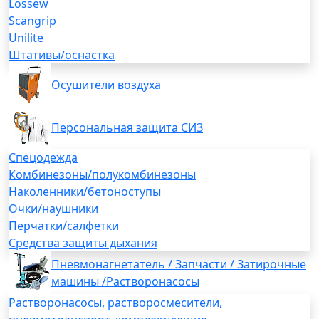
Lossew
Scangrip
Unilite
Штативы/оснастка
Осушители воздуха
Персональная защита СИЗ
Спецодежда
Комбинезоны/полукомбинезоны
Наколенники/бетоноступы
Очки/наушники
Перчатки/салфетки
Средства защиты дыхания
Пневмонагнетатель / Запчасти / Затирочные
машины /Растворонасосы
Растворонасосы, растворосмесители,