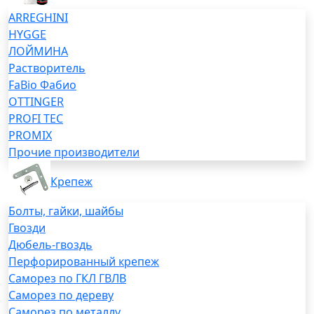
ARREGHINI
HYGGE
ЛОЙМИНА
Растворитель
FaBio Фабио
OTTINGER
PROFI TEC
PROMIX
Прочие производители
Крепеж
Болты, гайки, шайбы
Гвозди
Дюбель-гвоздь
Перфорированный крепеж
Саморез по ГКЛ ГВЛВ
Саморез по дереву
Саморез по металлу