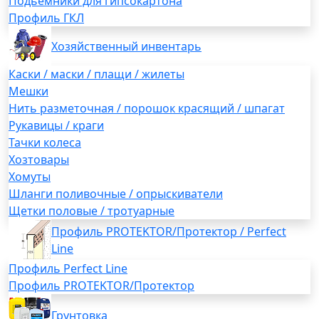
Подьемники для гипсокартона
Профиль ГКЛ
Хозяйственный инвентарь
Каски / маски / плащи / жилеты
Мешки
Нить разметочная / порошок красящий / шпагат
Рукавицы / краги
Тачки колеса
Хозтовары
Хомуты
Шланги поливочные / опрыскиватели
Щетки половые / тротуарные
Профиль PROTEKTOR/Протектор / Perfect
Line
Профиль Perfect Line
Профиль PROTEKTOR/Протектор
Грунтовка