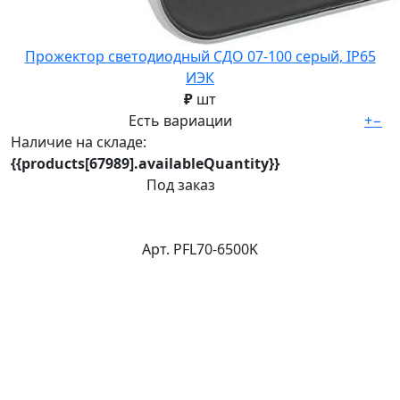
Прожектор светодиодный СДО 07-100 серый, IP65
ИЭК
₽
шт
Есть вариации
+
−
Наличие на складе:
{{products[67989].availableQuantity}}
Под заказ
Арт. PFL70-6500K