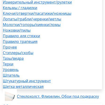
Измерительный инструмент/рулетки
Кельмы / гладилки
Ключи/отвертки/пасатижи/ножницы
Лопаты/грабли/черенки/метлы
Молотки/топоры/киянки/ломы
Ножовки/пилы
Правило для стяжки
Правило трапеция
Прочее
Стэплеры/скобы
Тазы/ведра
Терки
Уровень
Шпатель
Штукатурный инструмент
Щетка металлическая
Стеклохолст. Флизелин. Обои под подкраску