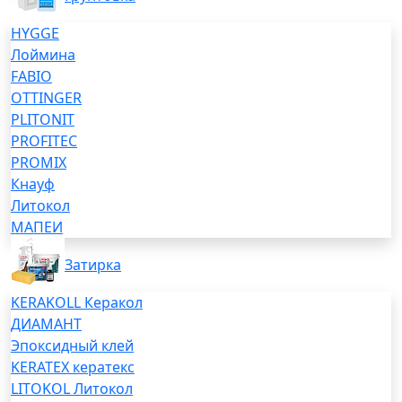
HYGGE
Лоймина
FABIO
OTTINGER
PLITONIT
PROFITEC
PROMIX
Кнауф
Литокол
МАПЕИ
Затирка
KERAKOLL Керакол
ДИАМАНТ
Эпоксидный клей
KERATEX кератекс
LITOKOL Литокол