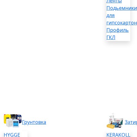
Ленты
Подьемники
для
гипсокартон
Профиль
ГКЛ
Грунтовка
Зати
HYGGE
KERAKOLL