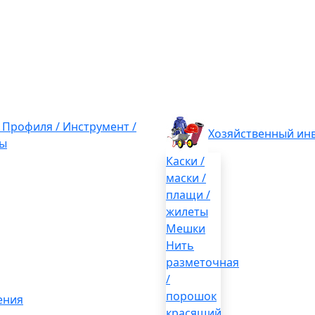
/ Профиля / Инструмент /
Хозяйственный ин
ы
Каски /
маски /
плащи /
жилеты
Мешки
Нить
разметочная
/
порошок
ения
красящий