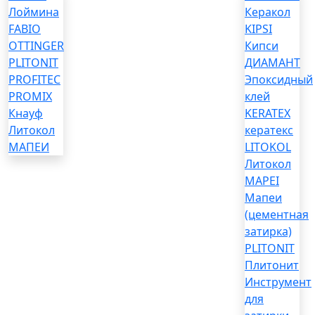
Лоймина
Керакол
FABIO
KIPSI
OTTINGER
Кипси
PLITONIT
ДИАМАНТ
PROFITEC
Эпоксидный
PROMIX
клей
Кнауф
KERATEX
Литокол
кератекс
МАПЕИ
LITOKOL
Литокол
MAPEI
Мапеи
(цементная
затирка)
PLITONIT
Плитонит
Инструмент
для