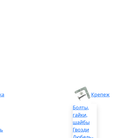
ка
Крепеж
Болты,
гайки,
шайбы
ль
Гвозди
Дюбель-