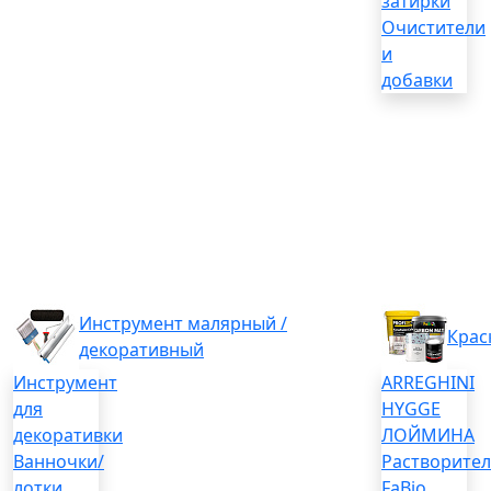
затирки
Очистители
и
добавки
Инструмент малярный /
Крас
декоративный
Инструмент
ARREGHINI
для
HYGGE
декоративки
ЛОЙМИНА
Ванночки/
Растворите
лотки
FaBio