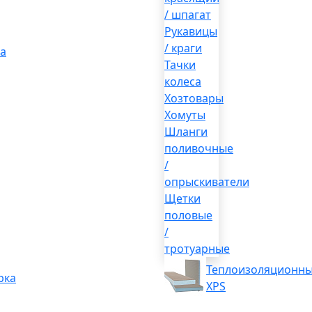
/ шпагат
Рукавицы
/ краги
а
Тачки
колеса
Хозтовары
Хомуты
Шланги
поливочные
/
опрыскиватели
Щетки
половые
/
тротуарные
Теплоизоляционны
рка
XPS