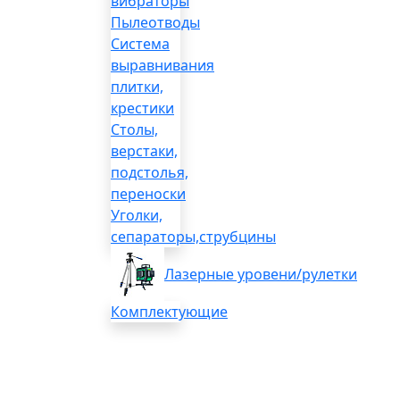
вибраторы
Пылеотводы
Система
выравнивания
плитки,
крестики
Столы,
верстаки,
подстолья,
переноски
Уголки,
сепараторы,струбцины
Лазерные уровени/рулетки
Комплектующие