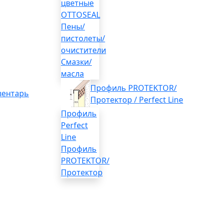
цветные
OTTOSEAL
Пены/
пистолеты/
очистители
Смазки/
масла
Профиль PROTEKTOR/
вентарь
Протектор / Perfect Line
Профиль
Perfect
Line
Профиль
PROTEKTOR/
Протектор