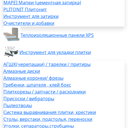
MAPEI Мапеи (цементная затирка)
PLITONIT Плитонит
Инструмент для затирки
Очистители и добавки
Теплоизоляционные панели XPS
Инструмент для укладки плитки
АГШК(черепашки) / тарелки / притиры
Алмазные диски
Алмазные коронки/ фрезы
Гребенки, шпателя , клей бокс
Плиткорезы / запчасти / расходники
Присоски / вибраторы
Пылеотводы
Система выравнивания плитки, крестики
Столы, верстаки, подстолья, переноски
Уголки, сепараторы,струбцины