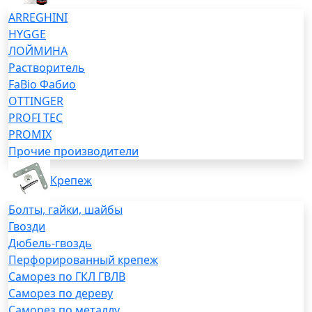
ARREGHINI
HYGGE
ЛОЙМИНА
Растворитель
FaBio Фабио
OTTINGER
PROFI TEC
PROMIX
Прочие производители
Крепеж
Болты, гайки, шайбы
Гвозди
Дюбель-гвоздь
Перфорированный крепеж
Саморез по ГКЛ ГВЛВ
Саморез по дереву
Саморез по металлу