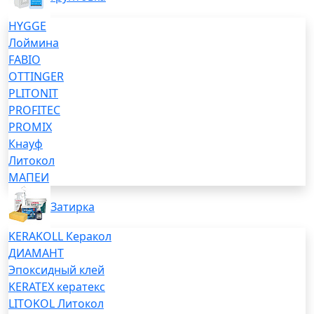
HYGGE
Лоймина
FABIO
OTTINGER
PLITONIT
PROFITEC
PROMIX
Кнауф
Литокол
МАПЕИ
Затирка
KERAKOLL Керакол
ДИАМАНТ
Эпоксидный клей
KERATEX кератекс
LITOKOL Литокол