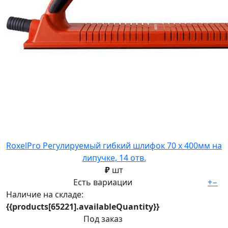
RoxelPro Регулируемый гибкий шлифок 70 х 400мм на
липучке, 14 отв.
₽
шт
Есть вариации
+
−
Наличие на складе:
{{products[65221].availableQuantity}}
Под заказ