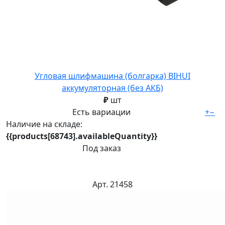
Угловая шлифмашина (болгарка) BIHUI
аккумуляторная (без АКБ)
₽
шт
Есть вариации
+
−
Наличие на складе:
{{products[68743].availableQuantity}}
Под заказ
Арт. 21458