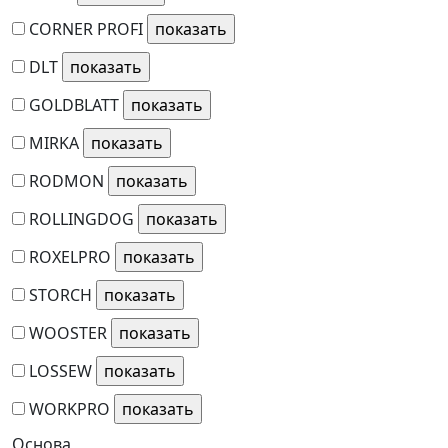
CORNER PROFI
DLT
GOLDBLATT
MIRKA
RODMON
ROLLINGDOG
ROXELPRO
STORCH
WOOSTER
LOSSEW
WORKPRO
Основа