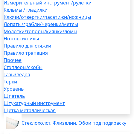
Измерительный инструмент/рулетки
Кельмы / гладилки
Ключи/отвертки/пасатижи/ножницы
Лопаты/грабли/черенки/метлы
Молотки/топоры/киянки/ломы
Ножовки/пилы
Правило для стяжки
Правило трапеция
Прочее
Стэплеры/скобы
Тазы/ведра
Терки
Уровень
Шпатель
Штукатурный инструмент
Щетка металлическая
Стеклохолст. Флизелин. Обои под подкраску