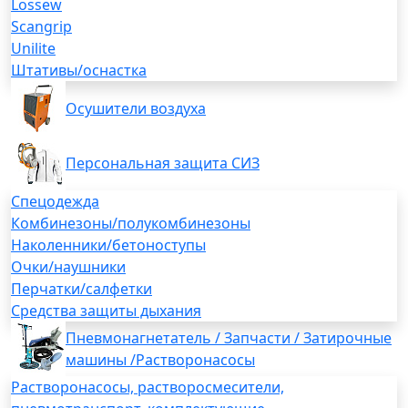
Lossew
Scangrip
Unilite
Штативы/оснастка
Осушители воздуха
Персональная защита СИЗ
Спецодежда
Комбинезоны/полукомбинезоны
Наколенники/бетоноступы
Очки/наушники
Перчатки/салфетки
Средства защиты дыхания
Пневмонагнетатель / Запчасти / Затирочные
машины /Растворонасосы
Растворонасосы, растворосмесители,