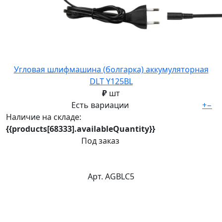
Угловая шлифмашина (болгарка) аккумуляторная
DLT Y125BL
₽
шт
Есть вариации
+
−
Наличие на складе:
{{products[68333].availableQuantity}}
Под заказ
Арт. AGBLC5