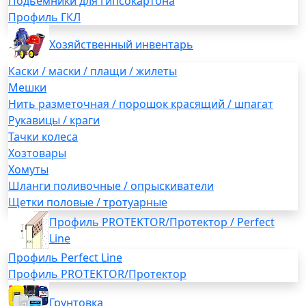
Подьемники для гипсокартона
Профиль ГКЛ
Хозяйственный инвентарь
Каски / маски / плащи / жилеты
Мешки
Нить разметочная / порошок красящий / шпагат
Рукавицы / краги
Тачки колеса
Хозтовары
Хомуты
Шланги поливочные / опрыскиватели
Щетки половые / тротуарные
Профиль PROTEKTOR/Протектор / Perfect
Line
Профиль Perfect Line
Профиль PROTEKTOR/Протектор
Грунтовка