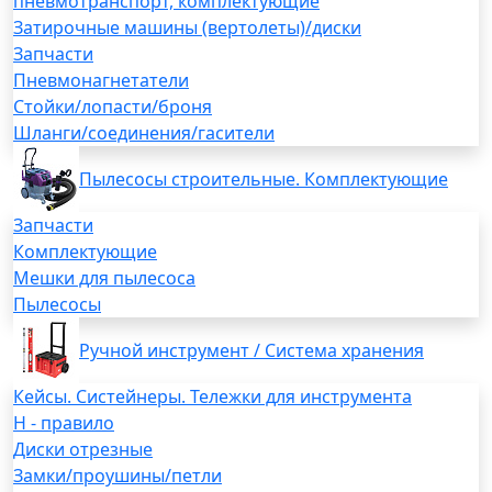
пневмотранспорт, комплектующие
Затирочные машины (вертолеты)/диски
Запчасти
Пневмонагнетатели
Стойки/лопасти/броня
Шланги/соединения/гасители
Пылесосы строительные. Комплектующие
Запчасти
Комплектующие
Мешки для пылесоса
Пылесосы
Ручной инструмент / Система хранения
Кейсы. Систейнеры. Тележки для инструмента
H - правило
Диски отрезные
Замки/проушины/петли