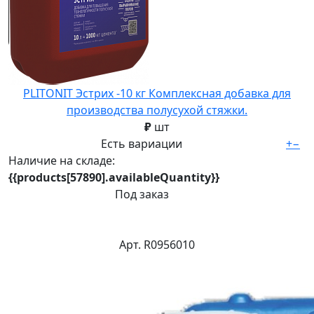
PLITONIT Эстрих -10 кг Комплексная добавка для
производства полусухой стяжки.
₽
шт
Есть вариации
+
−
Наличие на складе:
{{products[57890].availableQuantity}}
Под заказ
Арт. R0956010