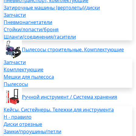
пневмотранспорт, комплектующие
Затирочные машины (вертолеты)/диски
Запчасти
Пневмонагнетатели
Стойки/лопасти/броня
Шланги/соединения/гасители
Пылесосы строительные. Комплектующие
Запчасти
Комплектующие
Мешки для пылесоса
Пылесосы
Ручной инструмент / Система хранения
Кейсы. Систейнеры. Тележки для инструмента
H - правило
Диски отрезные
Замки/проушины/петли