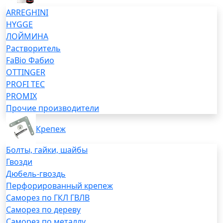
ARREGHINI
HYGGE
ЛОЙМИНА
Растворитель
FaBio Фабио
OTTINGER
PROFI TEC
PROMIX
Прочие производители
Крепеж
Болты, гайки, шайбы
Гвозди
Дюбель-гвоздь
Перфорированный крепеж
Саморез по ГКЛ ГВЛВ
Саморез по дереву
Саморез по металлу