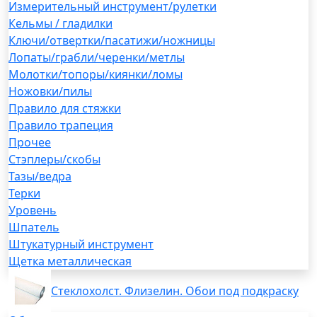
Измерительный инструмент/рулетки
Кельмы / гладилки
Ключи/отвертки/пасатижи/ножницы
Лопаты/грабли/черенки/метлы
Молотки/топоры/киянки/ломы
Ножовки/пилы
Правило для стяжки
Правило трапеция
Прочее
Стэплеры/скобы
Тазы/ведра
Терки
Уровень
Шпатель
Штукатурный инструмент
Щетка металлическая
Стеклохолст. Флизелин. Обои под подкраску