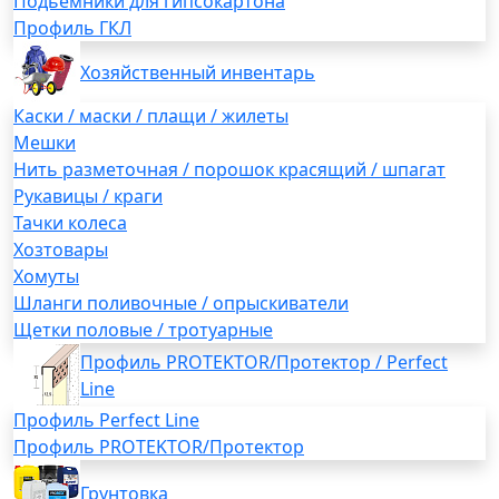
Подьемники для гипсокартона
Профиль ГКЛ
Хозяйственный инвентарь
Каски / маски / плащи / жилеты
Мешки
Нить разметочная / порошок красящий / шпагат
Рукавицы / краги
Тачки колеса
Хозтовары
Хомуты
Шланги поливочные / опрыскиватели
Щетки половые / тротуарные
Профиль PROTEKTOR/Протектор / Perfect
Line
Профиль Perfect Line
Профиль PROTEKTOR/Протектор
Грунтовка