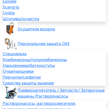
Lossew
Scangrip
Unilite
Штативы/оснастка
Осушители воздуха
Персональная защита СИЗ
Спецодежда
Комбинезоны/полукомбинезоны
Наколенники/бетоноступы
Очки/наушники
Перчатки/салфетки
Средства защиты дыхания
Пневмонагнетатель / Запчасти / Затирочные
машины /Растворонасосы
Растворонасосы, растворосмесители,