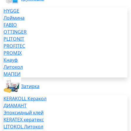
HYGGE
Лоймина
FABIO
OTTINGER
PLITONIT
PROFITEC
PROMIX
Кнауф
Литокол
МАПЕИ
Затирка
KERAKOLL Керакол
ДИАМАНТ
Эпоксидный клей
KERATEX кератекс
LITOKOL Литокол