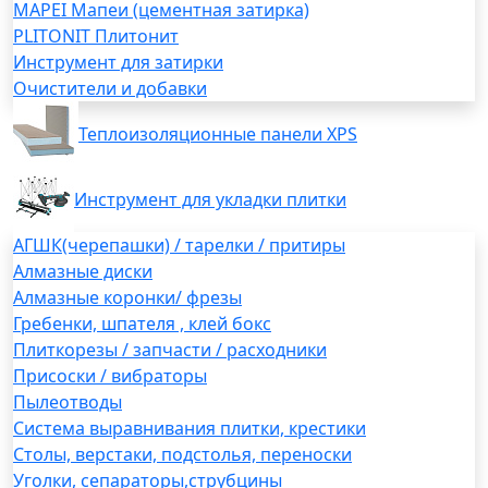
MAPEI Мапеи (цементная затирка)
PLITONIT Плитонит
Инструмент для затирки
Очистители и добавки
Теплоизоляционные панели XPS
Инструмент для укладки плитки
АГШК(черепашки) / тарелки / притиры
Алмазные диски
Алмазные коронки/ фрезы
Гребенки, шпателя , клей бокс
Плиткорезы / запчасти / расходники
Присоски / вибраторы
Пылеотводы
Система выравнивания плитки, крестики
Столы, верстаки, подстолья, переноски
Уголки, сепараторы,струбцины