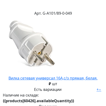
Арт. G-A101/89-0-049
Вилка сетевая универсал 16А,с/з прямая, белая.
₽
шт
Есть вариации
+
−
Наличие на складе:
{{products[60426].availableQuantity}}