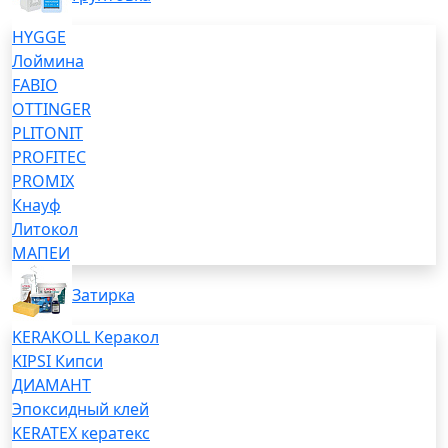
HYGGE
Лоймина
FABIO
OTTINGER
PLITONIT
PROFITEC
PROMIX
Кнауф
Литокол
МАПЕИ
Затирка
KERAKOLL Керакол
KIPSI Кипси
ДИАМАНТ
Эпоксидный клей
KERATEX кератекс