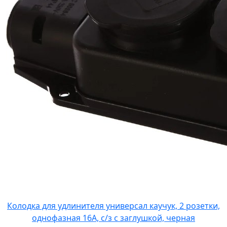
Колодка для удлинителя универсал каучук, 2 розетки,
однофазная 16А, с/з с заглушкой, черная