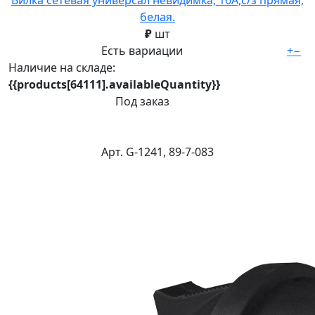
Вилка сетевая универсал невидимка, 16А,с/з прямая,
белая.
₽
шт
Есть вариации
+
−
Наличие на складе:
{{products[64111].availableQuantity}}
Под заказ
Арт. G-1241, 89-7-083