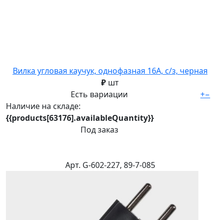
Вилка угловая каучук, однофазная 16А, с/з, черная
₽
шт
Есть вариации
+
−
Наличие на складе:
{{products[63176].availableQuantity}}
Под заказ
Арт. G-602-227, 89-7-085