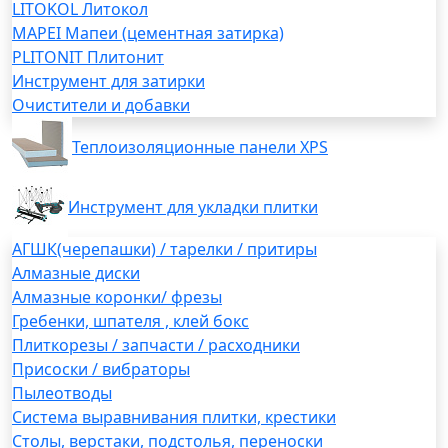
LITOKOL Литокол
MAPEI Мапеи (цементная затирка)
PLITONIT Плитонит
Инструмент для затирки
Очистители и добавки
Теплоизоляционные панели XPS
Инструмент для укладки плитки
АГШК(черепашки) / тарелки / притиры
Алмазные диски
Алмазные коронки/ фрезы
Гребенки, шпателя , клей бокс
Плиткорезы / запчасти / расходники
Присоски / вибраторы
Пылеотводы
Система выравнивания плитки, крестики
Столы, верстаки, подстолья, переноски