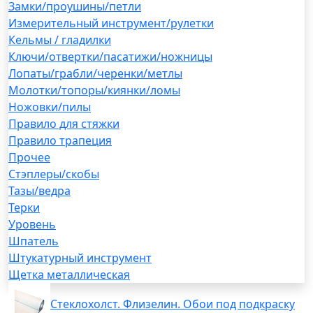
Замки/проушины/петли
Измерительный инструмент/рулетки
Кельмы / гладилки
Ключи/отвертки/пасатижи/ножницы
Лопаты/грабли/черенки/метлы
Молотки/топоры/киянки/ломы
Ножовки/пилы
Правило для стяжки
Правило трапеция
Прочее
Стэплеры/скобы
Тазы/ведра
Терки
Уровень
Шпатель
Штукатурный инструмент
Щетка металлическая
Стеклохолст. Флизелин. Обои под подкраску