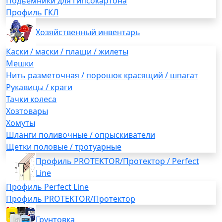
Подьемники для гипсокартона
Профиль ГКЛ
Хозяйственный инвентарь
Каски / маски / плащи / жилеты
Мешки
Нить разметочная / порошок красящий / шпагат
Рукавицы / краги
Тачки колеса
Хозтовары
Хомуты
Шланги поливочные / опрыскиватели
Щетки половые / тротуарные
Профиль PROTEKTOR/Протектор / Perfect
Line
Профиль Perfect Line
Профиль PROTEKTOR/Протектор
Грунтовка