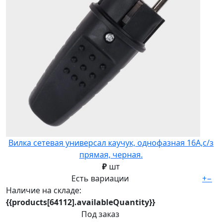
Вилка сетевая универсал каучук, однофазная 16А,с/з
прямая, черная.
₽
шт
Есть вариации
+
−
Наличие на складе:
{{products[64112].availableQuantity}}
Под заказ