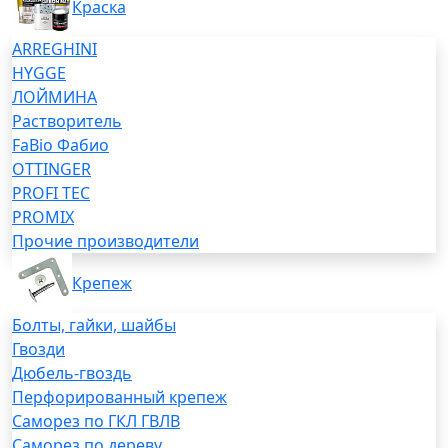
Краска
ARREGHINI
HYGGE
ЛОЙМИНА
Растворитель
FaBio Фабио
OTTINGER
PROFI TEC
PROMIX
Прочие производители
Крепеж
Болты, гайки, шайбы
Гвозди
Дюбель-гвоздь
Перфорированный крепеж
Саморез по ГКЛ ГВЛВ
Саморез по дереву