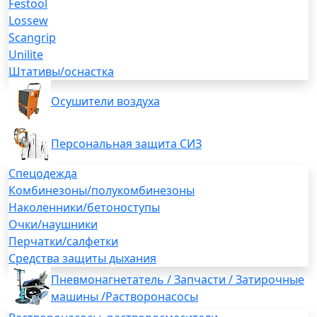
Festool
Lossew
Scangrip
Unilite
Штативы/оснастка
Осушители воздуха
Персональная защита СИЗ
Спецодежда
Комбинезоны/полукомбинезоны
Наколенники/бетоноступы
Очки/наушники
Перчатки/салфетки
Средства защиты дыхания
Пневмонагнетатель / Запчасти / Затирочные
машины /Растворонасосы