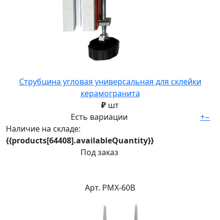
Струбцина угловая универсальная для склейки
керамогранита
₽
шт
Есть вариации
+
−
Наличие на складе:
{{products[64408].availableQuantity}}
Под заказ
Арт. PMX-60B