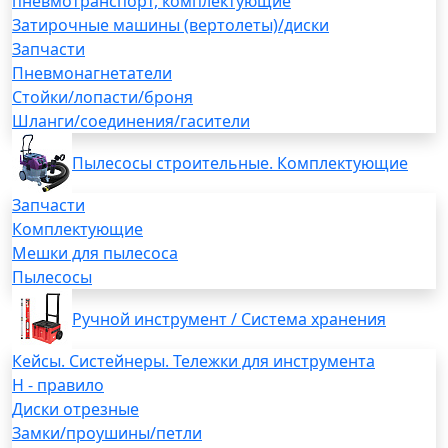
пневмотранспорт, комплектующие
Затирочные машины (вертолеты)/диски
Запчасти
Пневмонагнетатели
Стойки/лопасти/броня
Шланги/соединения/гасители
Пылесосы строительные. Комплектующие
Запчасти
Комплектующие
Мешки для пылесоса
Пылесосы
Ручной инструмент / Система хранения
Кейсы. Систейнеры. Тележки для инструмента
H - правило
Диски отрезные
Замки/проушины/петли