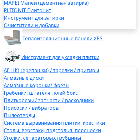
MAPEI Мапеи (цементная затирка)
PLITONIT Плитонит
Инструмент для затирки
Очистители и добавки
Теплоизоляционные панели XPS
Инструмент для укладки плитки
АГШК(черепашки) / тарелки / притиры
Алмазные диски
Алмазные коронки/ фрезы
Гребенки, шпателя , клей бокс
Плиткорезы / запчасти / расходники
Присоски / вибраторы
Пылеотводы
Система выравнивания плитки, крестики
Столы, верстаки, подстолья, переноски
Уголки, сепараторы,струбцины