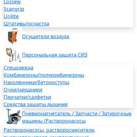
Lossew
Scangrip
Unilite
Штативы/оснастка
Осушители воздуха
Персональная защита СИЗ
Спецодежда
Комбинезоны/полукомбинезоны
Наколенники/бетоноступы
Очки/наушники
Перчатки/салфетки
Средства защиты дыхания
Пневмонагнетатель / Запчасти / Затирочные
машины /Растворонасосы
Растворонасосы, растворосмесители,