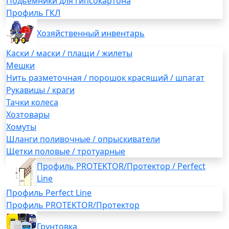
Подьемники для гипсокартона
Профиль ГКЛ
Хозяйственный инвентарь
Каски / маски / плащи / жилеты
Мешки
Нить разметочная / порошок красящий / шпагат
Рукавицы / краги
Тачки колеса
Хозтовары
Хомуты
Шланги поливочные / опрыскиватели
Щетки половые / тротуарные
Профиль PROTEKTOR/Протектор / Perfect
Line
Профиль Perfect Line
Профиль PROTEKTOR/Протектор
Грунтовка