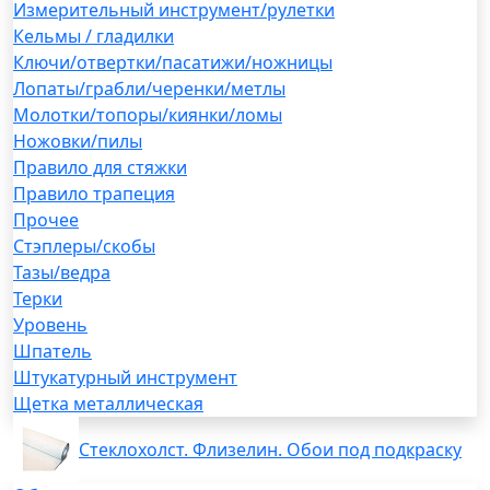
Измерительный инструмент/рулетки
Кельмы / гладилки
Ключи/отвертки/пасатижи/ножницы
Лопаты/грабли/черенки/метлы
Молотки/топоры/киянки/ломы
Ножовки/пилы
Правило для стяжки
Правило трапеция
Прочее
Стэплеры/скобы
Тазы/ведра
Терки
Уровень
Шпатель
Штукатурный инструмент
Щетка металлическая
Стеклохолст. Флизелин. Обои под подкраску