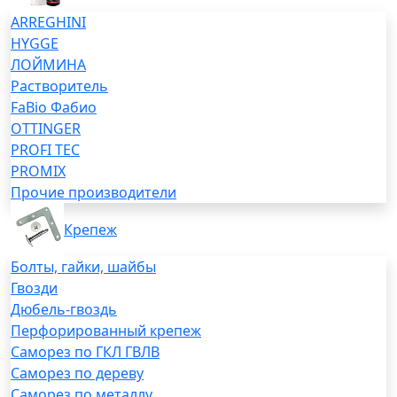
ARREGHINI
HYGGE
ЛОЙМИНА
Растворитель
FaBio Фабио
OTTINGER
PROFI TEC
PROMIX
Прочие производители
Крепеж
Болты, гайки, шайбы
Гвозди
Дюбель-гвоздь
Перфорированный крепеж
Саморез по ГКЛ ГВЛВ
Саморез по дереву
Саморез по металлу