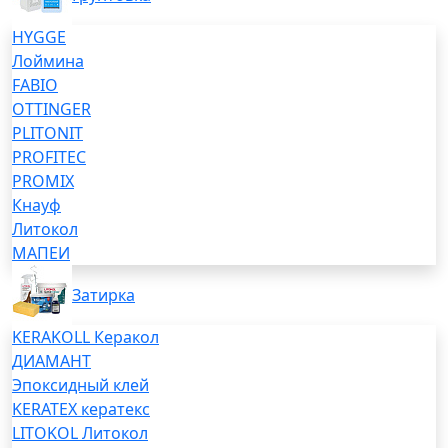
HYGGE
Лоймина
FABIO
OTTINGER
PLITONIT
PROFITEC
PROMIX
Кнауф
Литокол
МАПЕИ
Затирка
KERAKOLL Керакол
ДИАМАНТ
Эпоксидный клей
KERATEX кератекс
LITOKOL Литокол