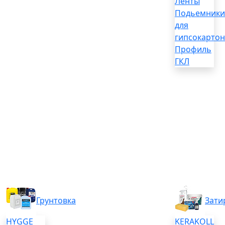
Ленты
Подьемники
для
гипсокартон
Профиль
ГКЛ
Грунтовка
Зати
HYGGE
KERAKOLL