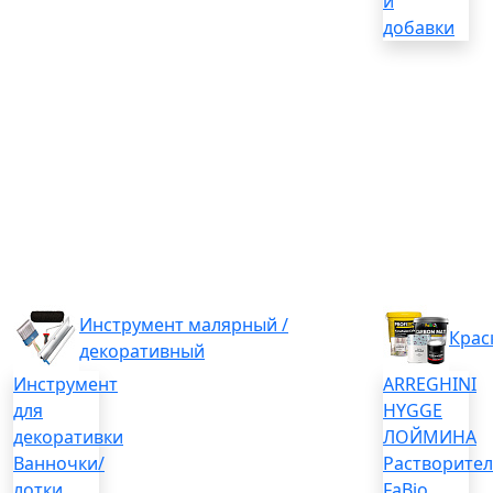
и
добавки
Инструмент малярный /
Крас
декоративный
Инструмент
ARREGHINI
для
HYGGE
декоративки
ЛОЙМИНА
Ванночки/
Растворите
лотки
FaBio