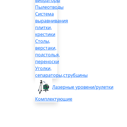
вибраторы
Пылеотводы
Система
выравнивания
плитки,
крестики
Столы,
верстаки,
подстолья,
переноски
Уголки,
сепараторы,струбцины
Лазерные уровени/рулетки
Комплектующие