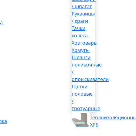
/ шпагат
Рукавицы
/ краги
а
Тачки
колеса
Хозтовары
Хомуты
Шланги
поливочные
/
опрыскиватели
Щетки
половые
/
тротуарные
Теплоизоляционны
рка
XPS