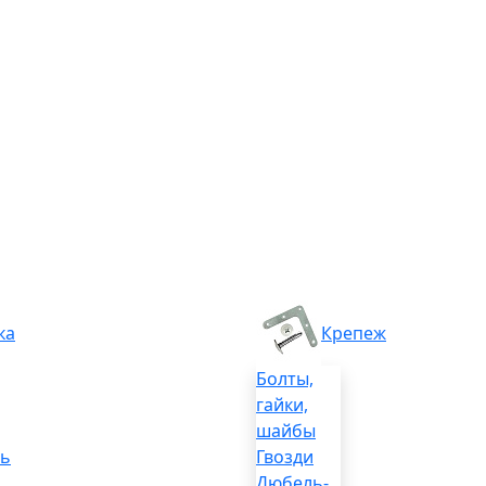
ка
Крепеж
Болты,
гайки,
шайбы
ль
Гвозди
Дюбель-