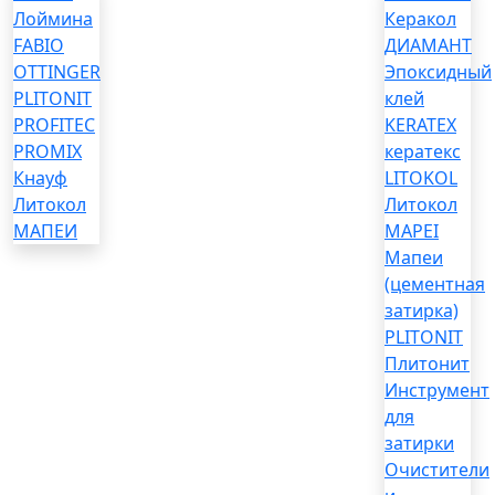
Лоймина
Керакол
FABIO
ДИАМАНТ
OTTINGER
Эпоксидный
PLITONIT
клей
PROFITEC
KERATEX
PROMIX
кератекс
Кнауф
LITOKOL
Литокол
Литокол
МАПЕИ
MAPEI
Мапеи
(цементная
затирка)
PLITONIT
Плитонит
Инструмент
для
затирки
Очистители