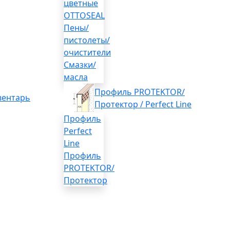
цветные
OTTOSEAL
Пены/
пистолеты/
очистители
Смазки/
масла
Профиль PROTEKTOR/
вентарь
Протектор / Perfect Line
Профиль
Perfect
Line
Профиль
PROTEKTOR/
Протектор