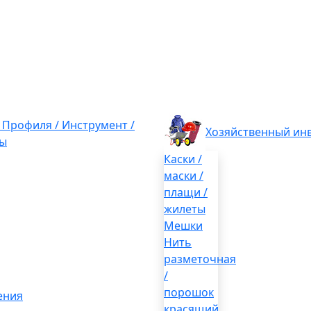
/ Профиля / Инструмент /
Хозяйственный ин
ы
Каски /
маски /
плащи /
жилеты
Мешки
Нить
разметочная
/
порошок
ения
красящий