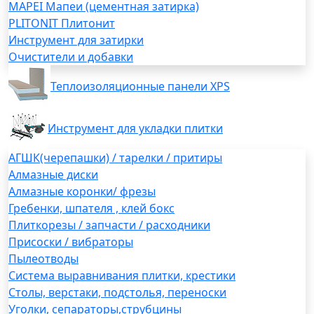
MAPEI Мапеи (цементная затирка)
PLITONIT Плитонит
Инструмент для затирки
Очистители и добавки
Теплоизоляционные панели XPS
Инструмент для укладки плитки
АГШК(черепашки) / тарелки / притиры
Алмазные диски
Алмазные коронки/ фрезы
Гребенки, шпателя , клей бокс
Плиткорезы / запчасти / расходники
Присоски / вибраторы
Пылеотводы
Система выравнивания плитки, крестики
Столы, верстаки, подстолья, переноски
Уголки, сепараторы,струбцины