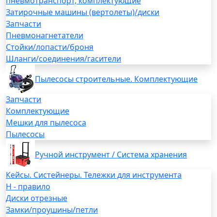
пневмотранспорт, комплектующие
Затирочные машины (вертолеты)/диски
Запчасти
Пневмонагнетатели
Стойки/лопасти/броня
Шланги/соединения/гасители
Пылесосы строительные. Комплектующие
Запчасти
Комплектующие
Мешки для пылесоса
Пылесосы
Ручной инструмент / Система хранения
Кейсы. Систейнеры. Тележки для инструмента
H - правило
Диски отрезные
Замки/проушины/петли