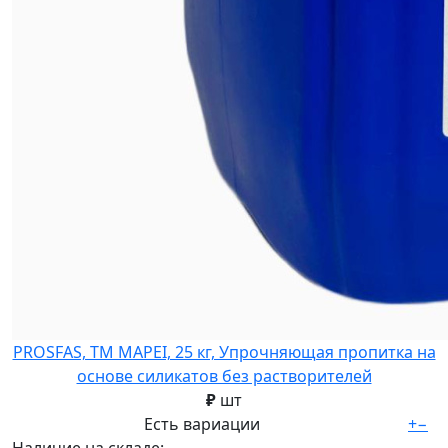
PROSFAS, ТМ MAPEI, 25 кг, Упрочняющая пропитка на
основе силикатов без растворителей
₽
шт
Есть вариации
+
−