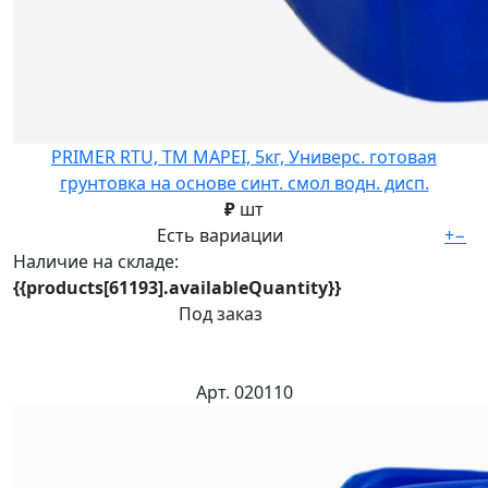
PRIMER RTU, ТМ MAPEI, 5кг, Универс. готовая
грунтовка на основе синт. смол водн. дисп.
₽
шт
Есть вариации
+
−
Наличие на складе:
{{products[61193].availableQuantity}}
Под заказ
Арт. 020110