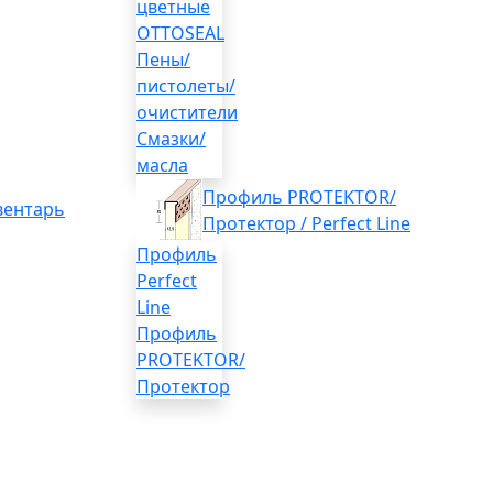
цветные
OTTOSEAL
Пены/
пистолеты/
очистители
Смазки/
масла
Профиль PROTEKTOR/
вентарь
Протектор / Perfect Line
Профиль
Perfect
Line
Профиль
PROTEKTOR/
Протектор