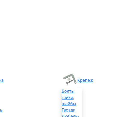
ка
Крепеж
Болты,
гайки,
шайбы
ль
Гвозди
Дюбель-