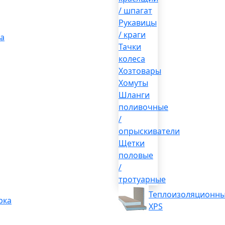
/ шпагат
Рукавицы
/ краги
а
Тачки
колеса
Хозтовары
Хомуты
Шланги
поливочные
/
опрыскиватели
Щетки
половые
/
тротуарные
Теплоизоляционны
рка
XPS