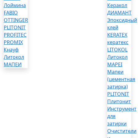
Лоймина
Керакол
FABIO
ДИАМАНТ
OTTINGER
Эпоксидный
PLITONIT
клей
PROFITEC
KERATEX
PROMIX
кератекс
Кнауф
LITOKOL
Литокол
Литокол
МАПЕИ
MAPEI
Мапеи
(цементная
затирка)
PLITONIT
Плитонит
Инструмент
для
затирки
Очистители