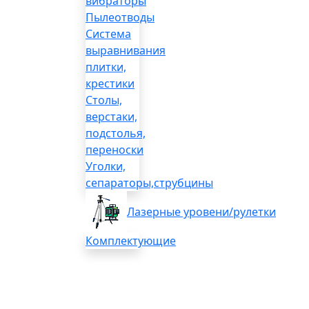
вибраторы
Пылеотводы
Система
выравнивания
плитки,
крестики
Столы,
верстаки,
подстолья,
переноски
Уголки,
сепараторы,струбцины
Лазерные уровени/рулетки
Комплектующие