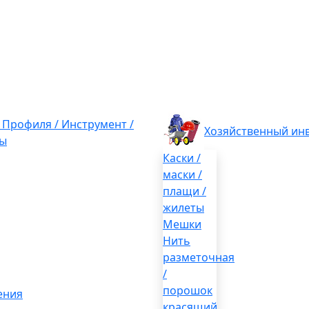
/ Профиля / Инструмент /
Хозяйственный ин
ы
Каски /
маски /
плащи /
жилеты
Мешки
Нить
разметочная
/
порошок
ения
красящий