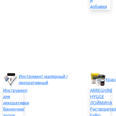
и
добавки
Инструмент малярный /
Крас
декоративный
Инструмент
ARREGHINI
для
HYGGE
декоративки
ЛОЙМИНА
Ванночки/
Растворите
лотки
FaBio