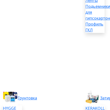
Ленты
Подьемники
для
гипсокартон
Профиль
ГКЛ
Грунтовка
Зати
HYGGE
KERAKOLL