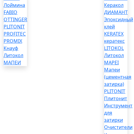
Лоймина
Керакол
FABIO
ДИАМАНТ
OTTINGER
Эпоксидный
PLITONIT
клей
PROFITEC
KERATEX
PROMIX
кератекс
Кнауф
LITOKOL
Литокол
Литокол
МАПЕИ
MAPEI
Мапеи
(цементная
затирка)
PLITONIT
Плитонит
Инструмент
для
затирки
Очистители