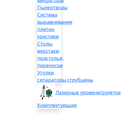
вибраторы
Пылеотводы
Система
выравнивания
плитки,
крестики
Столы,
верстаки,
подстолья,
переноски
Уголки,
сепараторы,струбцины
Лазерные уровени/рулетки
Комплектующие