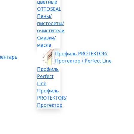
цветные
OTTOSEAL
Пены/
пистолеты/
очистители
Смазки/
масла
Профиль PROTEKTOR/
вентарь
Протектор / Perfect Line
Профиль
Perfect
Line
Профиль
PROTEKTOR/
Протектор