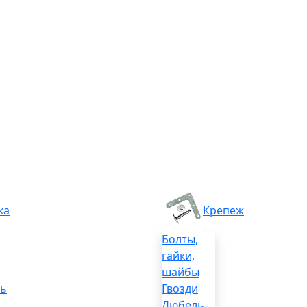
ка
Крепеж
Болты,
гайки,
шайбы
ль
Гвозди
Дюбель-