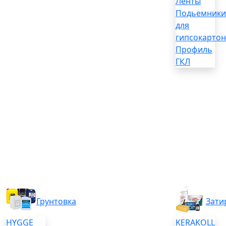
Ленты
Подьемники
для
гипсокартон
Профиль
ГКЛ
Грунтовка
Зати
HYGGE
KERAKOLL