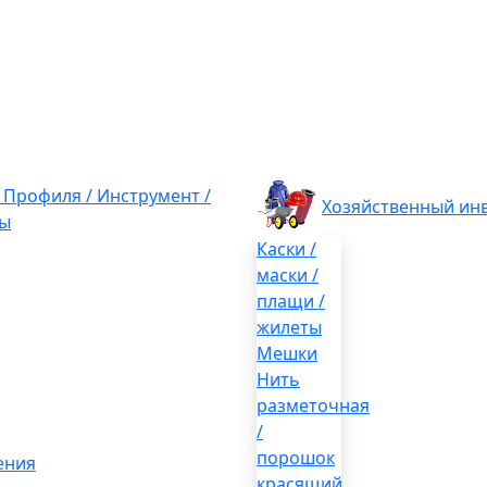
/ Профиля / Инструмент /
Хозяйственный ин
ы
Каски /
маски /
плащи /
жилеты
Мешки
Нить
разметочная
/
порошок
ения
красящий