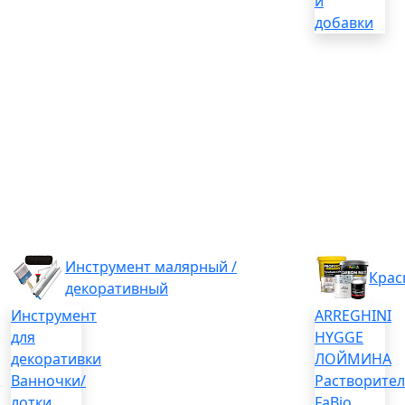
и
добавки
Инструмент малярный /
Крас
декоративный
Инструмент
ARREGHINI
для
HYGGE
декоративки
ЛОЙМИНА
Ванночки/
Растворите
лотки
FaBio