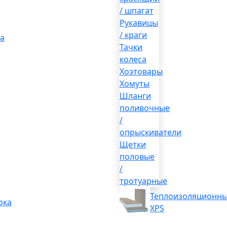
/ шпагат
Рукавицы
/ краги
а
Тачки
колеса
Хозтовары
Хомуты
Шланги
поливочные
/
опрыскиватели
Щетки
половые
/
тротуарные
Теплоизоляционны
рка
XPS