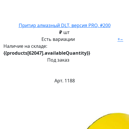
Притир алмазный DLT, версия PRO, #200
₽
шт
Есть вариации
+
−
Наличие на складе:
{{products[62047].availableQuantity}}
Под заказ
Арт. 1188