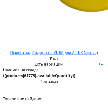
Пылеотвод Родмон на УШМ для АГШК (литые)
₽
шт
Есть вариации
+
−
Наличие на складе:
{{products[61775].availableQuantity}}
Под заказ
Товаров не найдено