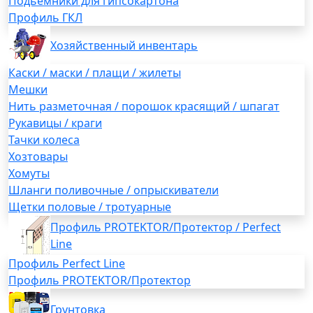
Подьемники для гипсокартона
Профиль ГКЛ
Хозяйственный инвентарь
Каски / маски / плащи / жилеты
Мешки
Нить разметочная / порошок красящий / шпагат
Рукавицы / краги
Тачки колеса
Хозтовары
Хомуты
Шланги поливочные / опрыскиватели
Щетки половые / тротуарные
Профиль PROTEKTOR/Протектор / Perfect
Line
Профиль Perfect Line
Профиль PROTEKTOR/Протектор
Грунтовка