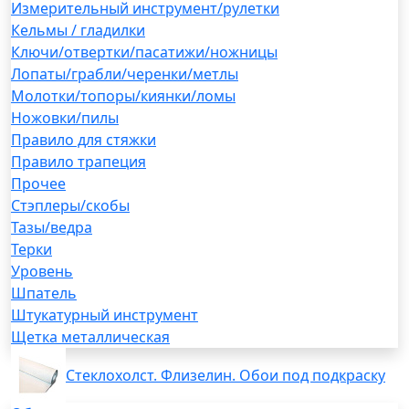
Измерительный инструмент/рулетки
Кельмы / гладилки
Ключи/отвертки/пасатижи/ножницы
Лопаты/грабли/черенки/метлы
Молотки/топоры/киянки/ломы
Ножовки/пилы
Правило для стяжки
Правило трапеция
Прочее
Стэплеры/скобы
Тазы/ведра
Терки
Уровень
Шпатель
Штукатурный инструмент
Щетка металлическая
Стеклохолст. Флизелин. Обои под подкраску