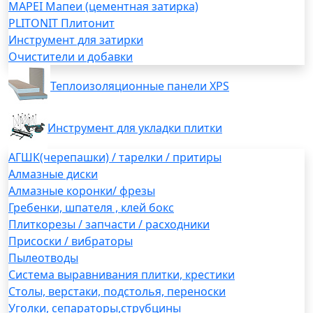
MAPEI Мапеи (цементная затирка)
PLITONIT Плитонит
Инструмент для затирки
Очистители и добавки
Теплоизоляционные панели XPS
Инструмент для укладки плитки
АГШК(черепашки) / тарелки / притиры
Алмазные диски
Алмазные коронки/ фрезы
Гребенки, шпателя , клей бокс
Плиткорезы / запчасти / расходники
Присоски / вибраторы
Пылеотводы
Система выравнивания плитки, крестики
Столы, верстаки, подстолья, переноски
Уголки, сепараторы,струбцины