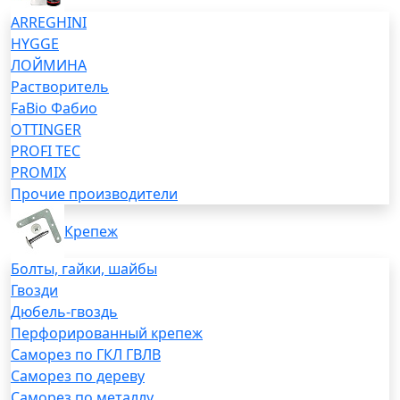
ARREGHINI
HYGGE
ЛОЙМИНА
Растворитель
FaBio Фабио
OTTINGER
PROFI TEC
PROMIX
Прочие производители
Крепеж
Болты, гайки, шайбы
Гвозди
Дюбель-гвоздь
Перфорированный крепеж
Саморез по ГКЛ ГВЛВ
Саморез по дереву
Саморез по металлу