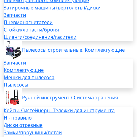
пневмотранспорт, комплектующие
Затирочные машины (вертолеты)/диски
Запчасти
Пневмонагнетатели
Стойки/лопасти/броня
Шланги/соединения/гасители
Пылесосы строительные. Комплектующие
Запчасти
Комплектующие
Мешки для пылесоса
Пылесосы
Ручной инструмент / Система хранения
Кейсы. Систейнеры. Тележки для инструмента
H - правило
Диски отрезные
Замки/проушины/петли