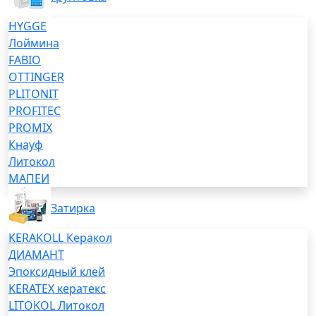
HYGGE
Лоймина
FABIO
OTTINGER
PLITONIT
PROFITEC
PROMIX
Кнауф
Литокол
МАПЕИ
Затирка
KERAKOLL Керакол
ДИАМАНТ
Эпоксидный клей
KERATEX кератекс
LITOKOL Литокол