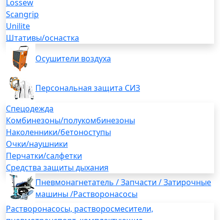
Lossew
Scangrip
Unilite
Штативы/оснастка
Осушители воздуха
Персональная защита СИЗ
Спецодежда
Комбинезоны/полукомбинезоны
Наколенники/бетоноступы
Очки/наушники
Перчатки/салфетки
Средства защиты дыхания
Пневмонагнетатель / Запчасти / Затирочные
машины /Растворонасосы
Растворонасосы, растворосмесители,