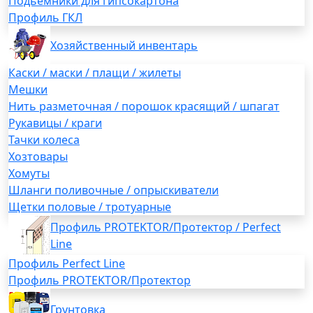
Подьемники для гипсокартона
Профиль ГКЛ
Хозяйственный инвентарь
Каски / маски / плащи / жилеты
Мешки
Нить разметочная / порошок красящий / шпагат
Рукавицы / краги
Тачки колеса
Хозтовары
Хомуты
Шланги поливочные / опрыскиватели
Щетки половые / тротуарные
Профиль PROTEKTOR/Протектор / Perfect
Line
Профиль Perfect Line
Профиль PROTEKTOR/Протектор
Грунтовка