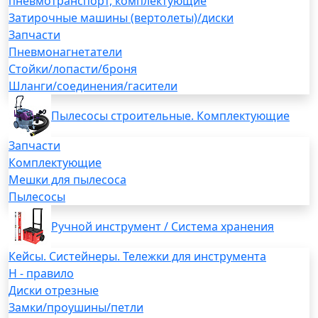
пневмотранспорт, комплектующие
Затирочные машины (вертолеты)/диски
Запчасти
Пневмонагнетатели
Стойки/лопасти/броня
Шланги/соединения/гасители
Пылесосы строительные. Комплектующие
Запчасти
Комплектующие
Мешки для пылесоса
Пылесосы
Ручной инструмент / Система хранения
Кейсы. Систейнеры. Тележки для инструмента
H - правило
Диски отрезные
Замки/проушины/петли