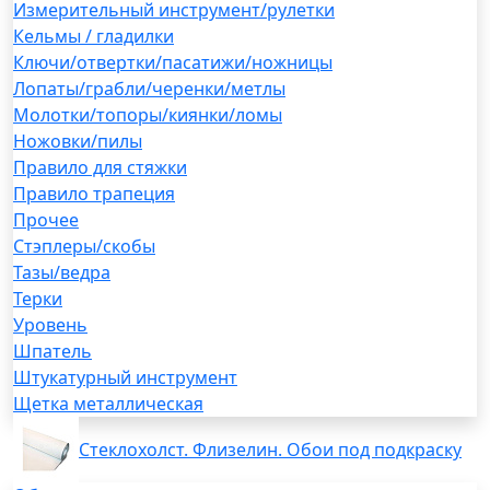
Измерительный инструмент/рулетки
Кельмы / гладилки
Ключи/отвертки/пасатижи/ножницы
Лопаты/грабли/черенки/метлы
Молотки/топоры/киянки/ломы
Ножовки/пилы
Правило для стяжки
Правило трапеция
Прочее
Стэплеры/скобы
Тазы/ведра
Терки
Уровень
Шпатель
Штукатурный инструмент
Щетка металлическая
Стеклохолст. Флизелин. Обои под подкраску