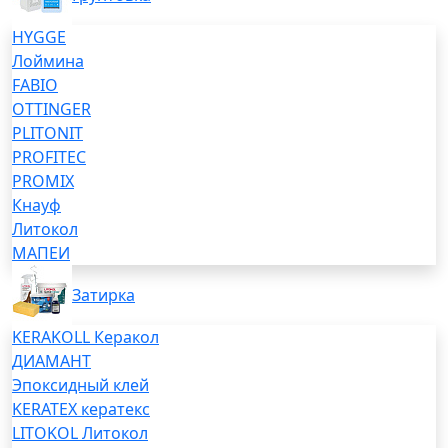
HYGGE
Лоймина
FABIO
OTTINGER
PLITONIT
PROFITEC
PROMIX
Кнауф
Литокол
МАПЕИ
Затирка
KERAKOLL Керакол
ДИАМАНТ
Эпоксидный клей
KERATEX кератекс
LITOKOL Литокол