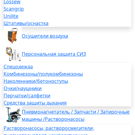
Lossew
Scangrip
Unilite
Штативы/оснастка
Осушители воздуха
Персональная защита СИЗ
Спецодежда
Комбинезоны/полукомбинезоны
Наколенники/бетоноступы
Очки/наушники
Перчатки/салфетки
Средства защиты дыхания
Пневмонагнетатель / Запчасти / Затирочные
машины /Растворонасосы
Растворонасосы, растворосмесители,