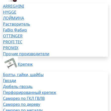
ARREGHINI
HYGGE
ЛОЙМИНА
Растворитель
FaBio Фабио
OTTINGER
PROFI TEC
PROMIX
Прочие производители
Крепеж
Болты, гайки, шайбы
Гвозди
Дюбель-гвоздь
Перфорированный крепеж
Саморез по ГКЛ ГВЛВ
Саморез по дереву
Саморез по металлу