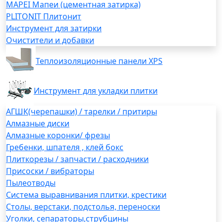
MAPEI Мапеи (цементная затирка)
PLITONIT Плитонит
Инструмент для затирки
Очистители и добавки
Теплоизоляционные панели XPS
Инструмент для укладки плитки
АГШК(черепашки) / тарелки / притиры
Алмазные диски
Алмазные коронки/ фрезы
Гребенки, шпателя , клей бокс
Плиткорезы / запчасти / расходники
Присоски / вибраторы
Пылеотводы
Система выравнивания плитки, крестики
Столы, верстаки, подстолья, переноски
Уголки, сепараторы,струбцины