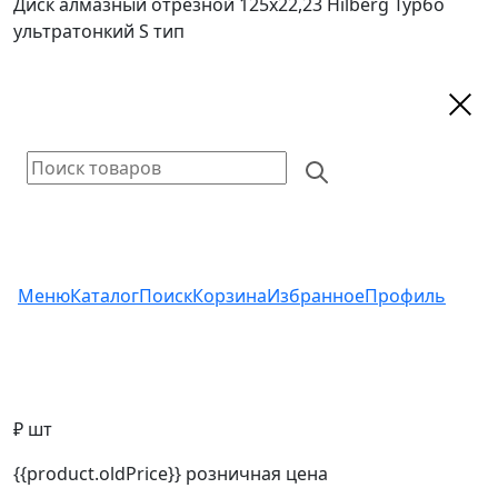
Диск алмазный отрезной 125х22,23 Hilberg Турбо
ультратонкий S тип
Меню
Каталог
Поиск
Корзина
Избранное
Профиль
₽ шт
{{product.oldPrice}}
розничная цена