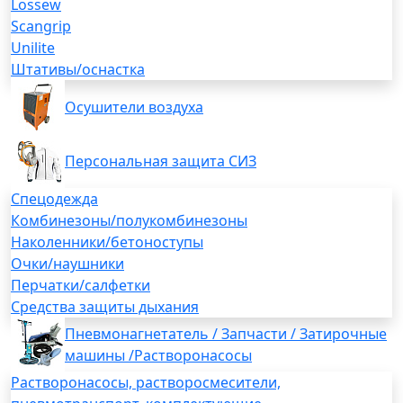
Lossew
Scangrip
Unilite
Штативы/оснастка
Осушители воздуха
Персональная защита СИЗ
Спецодежда
Комбинезоны/полукомбинезоны
Наколенники/бетоноступы
Очки/наушники
Перчатки/салфетки
Средства защиты дыхания
Пневмонагнетатель / Запчасти / Затирочные
машины /Растворонасосы
Растворонасосы, растворосмесители,