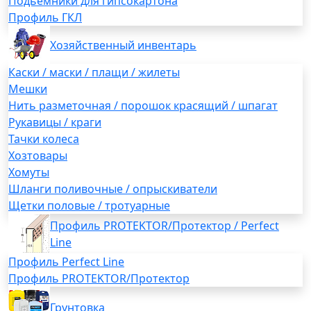
Подьемники для гипсокартона
Профиль ГКЛ
Хозяйственный инвентарь
Каски / маски / плащи / жилеты
Мешки
Нить разметочная / порошок красящий / шпагат
Рукавицы / краги
Тачки колеса
Хозтовары
Хомуты
Шланги поливочные / опрыскиватели
Щетки половые / тротуарные
Профиль PROTEKTOR/Протектор / Perfect
Line
Профиль Perfect Line
Профиль PROTEKTOR/Протектор
Грунтовка