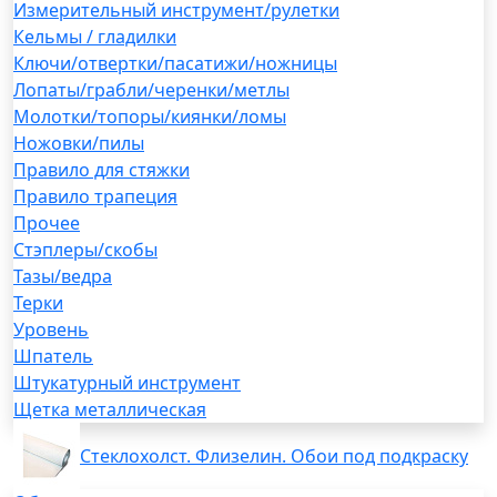
Измерительный инструмент/рулетки
Кельмы / гладилки
Ключи/отвертки/пасатижи/ножницы
Лопаты/грабли/черенки/метлы
Молотки/топоры/киянки/ломы
Ножовки/пилы
Правило для стяжки
Правило трапеция
Прочее
Стэплеры/скобы
Тазы/ведра
Терки
Уровень
Шпатель
Штукатурный инструмент
Щетка металлическая
Стеклохолст. Флизелин. Обои под подкраску