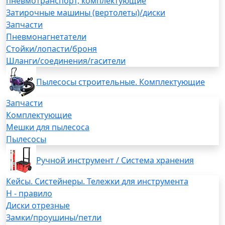
пневмотранспорт, комплектующие
Затирочные машины (вертолеты)/диски
Запчасти
Пневмонагнетатели
Стойки/лопасти/броня
Шланги/соединения/гасители
Пылесосы строительные. Комплектующие
Запчасти
Комплектующие
Мешки для пылесоса
Пылесосы
Ручной инструмент / Система хранения
Кейсы. Систейнеры. Тележки для инструмента
H - правило
Диски отрезные
Замки/проушины/петли