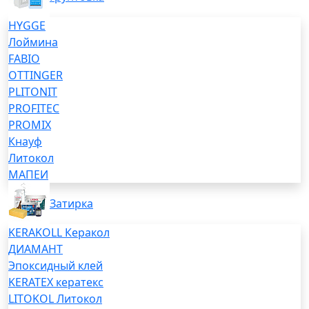
HYGGE
Лоймина
FABIO
OTTINGER
PLITONIT
PROFITEC
PROMIX
Кнауф
Литокол
МАПЕИ
Затирка
KERAKOLL Керакол
ДИАМАНТ
Эпоксидный клей
KERATEX кератекс
LITOKOL Литокол