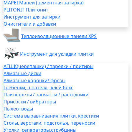
MAPEI Мапеи (цементная затирка)
PLITONIT Плитонит
Инструмент для затирки
Очистители и добавки
Теплоизоляционные панели XPS
Инструмент для укладки плитки
АГШК(черепашки) / тарелки / притиры
Алмазные диски
Алмазные коронки/ фрезы
Гребенки, шпателя , клей бокс
Плиткорезы / запчасти / расходники
Присоски / вибраторы
Пылеотводы
Система выравнивания плитки, крестики
Столы, верстаки, подстолья, переноски
Уголки, сепараторы,струбцины