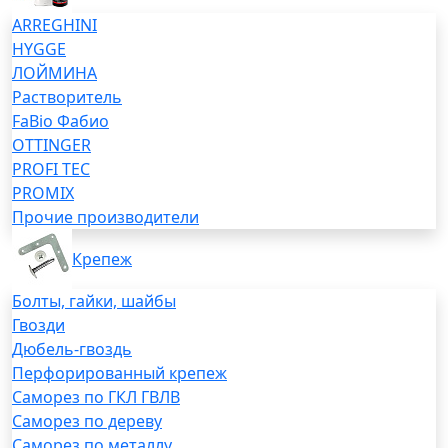
ARREGHINI
HYGGE
ЛОЙМИНА
Растворитель
FaBio Фабио
OTTINGER
PROFI TEC
PROMIX
Прочие производители
Крепеж
Болты, гайки, шайбы
Гвозди
Дюбель-гвоздь
Перфорированный крепеж
Саморез по ГКЛ ГВЛВ
Саморез по дереву
Саморез по металлу