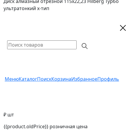
Диск алмазный отрезной 115х22,23 Hilberg Турбо
ультратонкий х-тип
Меню
Каталог
Поиск
Корзина
Избранное
Профиль
₽ шт
{{product.oldPrice}}
розничная цена