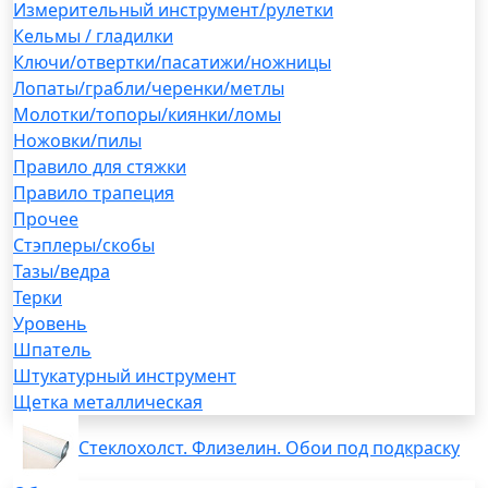
Измерительный инструмент/рулетки
Кельмы / гладилки
Ключи/отвертки/пасатижи/ножницы
Лопаты/грабли/черенки/метлы
Молотки/топоры/киянки/ломы
Ножовки/пилы
Правило для стяжки
Правило трапеция
Прочее
Стэплеры/скобы
Тазы/ведра
Терки
Уровень
Шпатель
Штукатурный инструмент
Щетка металлическая
Стеклохолст. Флизелин. Обои под подкраску