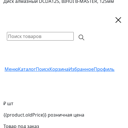
Диск алмазный DCDA125, BIHUI B-MASTER, 125мм
Меню
Каталог
Поиск
Корзина
Избранное
Профиль
₽ шт
{{product.oldPrice}}
розничная цена
Товар под заказ