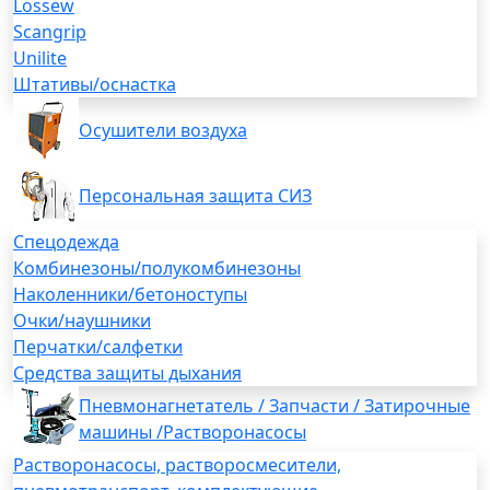
Lossew
Scangrip
Unilite
Штативы/оснастка
Осушители воздуха
Персональная защита СИЗ
Спецодежда
Комбинезоны/полукомбинезоны
Наколенники/бетоноступы
Очки/наушники
Перчатки/салфетки
Средства защиты дыхания
Пневмонагнетатель / Запчасти / Затирочные
машины /Растворонасосы
Растворонасосы, растворосмесители,