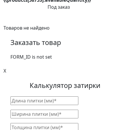
{{products[58753].availableQuantity}}
Под заказ
Товаров не найдено
Заказать товар
FORM_ID is not set
X
Калькулятор затирки