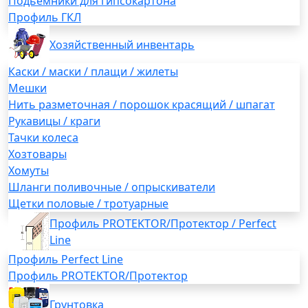
Подьемники для гипсокартона
Профиль ГКЛ
Хозяйственный инвентарь
Каски / маски / плащи / жилеты
Мешки
Нить разметочная / порошок красящий / шпагат
Рукавицы / краги
Тачки колеса
Хозтовары
Хомуты
Шланги поливочные / опрыскиватели
Щетки половые / тротуарные
Профиль PROTEKTOR/Протектор / Perfect
Line
Профиль Perfect Line
Профиль PROTEKTOR/Протектор
Грунтовка