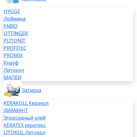
HYGGE
Лоймина
FABIO
OTTINGER
PLITONIT
PROFITEC
PROMIX
Кнауф
Литокол
МАПЕИ
Затирка
KERAKOLL Керакол
ДИАМАНТ
Эпоксидный клей
KERATEX кератекс
LITOKOL Литокол