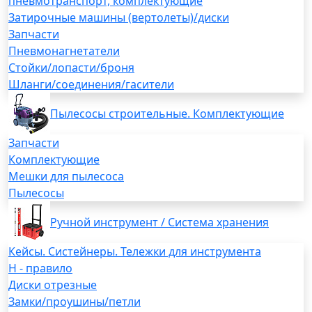
пневмотранспорт, комплектующие
Затирочные машины (вертолеты)/диски
Запчасти
Пневмонагнетатели
Стойки/лопасти/броня
Шланги/соединения/гасители
Пылесосы строительные. Комплектующие
Запчасти
Комплектующие
Мешки для пылесоса
Пылесосы
Ручной инструмент / Система хранения
Кейсы. Систейнеры. Тележки для инструмента
H - правило
Диски отрезные
Замки/проушины/петли