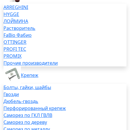
ARREGHINI
HYGGE
ЛОЙМИНА
Растворитель
FaBio Фабио
OTTINGER
PROFI TEC
PROMIX
Прочие производители
Крепеж
Болты, гайки, шайбы
Гвозди
Дюбель-гвоздь
Перфорированный крепеж
Саморез по ГКЛ ГВЛВ
Саморез по дереву
Саморез по металлу