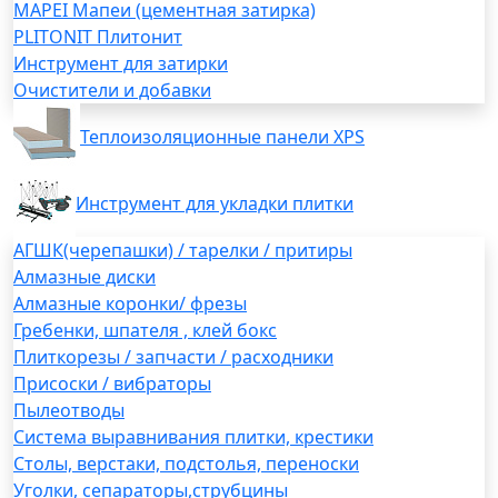
MAPEI Мапеи (цементная затирка)
PLITONIT Плитонит
Инструмент для затирки
Очистители и добавки
Теплоизоляционные панели XPS
Инструмент для укладки плитки
АГШК(черепашки) / тарелки / притиры
Алмазные диски
Алмазные коронки/ фрезы
Гребенки, шпателя , клей бокс
Плиткорезы / запчасти / расходники
Присоски / вибраторы
Пылеотводы
Система выравнивания плитки, крестики
Столы, верстаки, подстолья, переноски
Уголки, сепараторы,струбцины