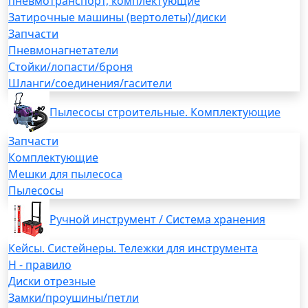
пневмотранспорт, комплектующие
Затирочные машины (вертолеты)/диски
Запчасти
Пневмонагнетатели
Стойки/лопасти/броня
Шланги/соединения/гасители
Пылесосы строительные. Комплектующие
Запчасти
Комплектующие
Мешки для пылесоса
Пылесосы
Ручной инструмент / Система хранения
Кейсы. Систейнеры. Тележки для инструмента
H - правило
Диски отрезные
Замки/проушины/петли