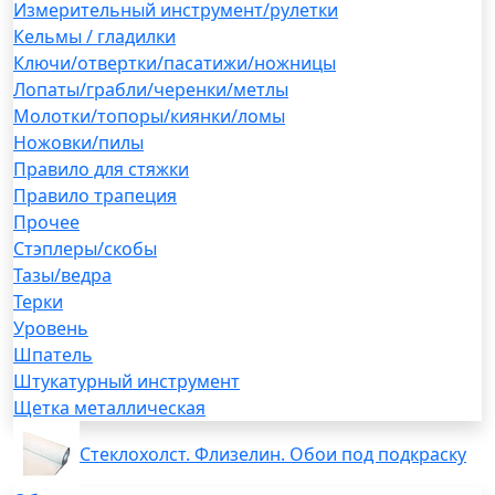
Измерительный инструмент/рулетки
Кельмы / гладилки
Ключи/отвертки/пасатижи/ножницы
Лопаты/грабли/черенки/метлы
Молотки/топоры/киянки/ломы
Ножовки/пилы
Правило для стяжки
Правило трапеция
Прочее
Стэплеры/скобы
Тазы/ведра
Терки
Уровень
Шпатель
Штукатурный инструмент
Щетка металлическая
Стеклохолст. Флизелин. Обои под подкраску