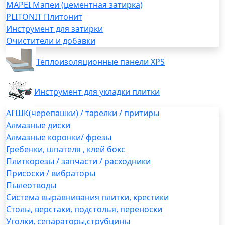
MAPEI Мапеи (цементная затирка)
PLITONIT Плитонит
Инструмент для затирки
Очистители и добавки
Теплоизоляционные панели XPS
Инструмент для укладки плитки
АГШК(черепашки) / тарелки / притиры
Алмазные диски
Алмазные коронки/ фрезы
Гребенки, шпателя , клей бокс
Плиткорезы / запчасти / расходники
Присоски / вибраторы
Пылеотводы
Система выравнивания плитки, крестики
Столы, верстаки, подстолья, переноски
Уголки, сепараторы,струбцины