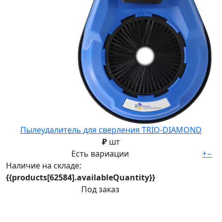
Пылеудалитель для сверления TRIO-DIAMOND
₽
шт
Есть вариации
+
−
Наличие на складе:
{{products[62584].availableQuantity}}
Под заказ