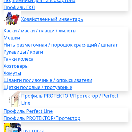
Подьемники для гипсокартона
Профиль ГКЛ
Хозяйственный инвентарь
Каски / маски / плащи / жилеты
Мешки
Нить разметочная / порошок красящий / шпагат
Рукавицы / краги
Тачки колеса
Хозтовары
Хомуты
Шланги поливочные / опрыскиватели
Щетки половые / тротуарные
Профиль PROTEKTOR/Протектор / Perfect
Line
Профиль Perfect Line
Профиль PROTEKTOR/Протектор
Грунтовка