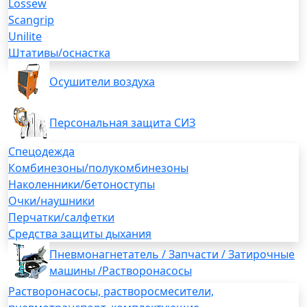
Lossew
Scangrip
Unilite
Штативы/оснастка
Осушители воздуха
Персональная защита СИЗ
Спецодежда
Комбинезоны/полукомбинезоны
Наколенники/бетоноступы
Очки/наушники
Перчатки/салфетки
Средства защиты дыхания
Пневмонагнетатель / Запчасти / Затирочные
машины /Растворонасосы
Растворонасосы, растворосмесители,