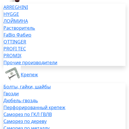
ARREGHINI
HYGGE
ЛОЙМИНА
Растворитель
FaBio Фабио
OTTINGER
PROFI TEC
PROMIX
Прочие производители
Крепеж
Болты, гайки, шайбы
Гвозди
Дюбель-гвоздь
Перфорированный крепеж
Саморез по ГКЛ ГВЛВ
Саморез по дереву
Саморез по металлу