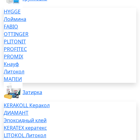
HYGGE
Лоймина
FABIO
OTTINGER
PLITONIT
PROFITEC
PROMIX
Кнауф
Литокол
МАПЕИ
Затирка
KERAKOLL Керакол
ДИАМАНТ
Эпоксидный клей
KERATEX кератекс
LITOKOL Литокол