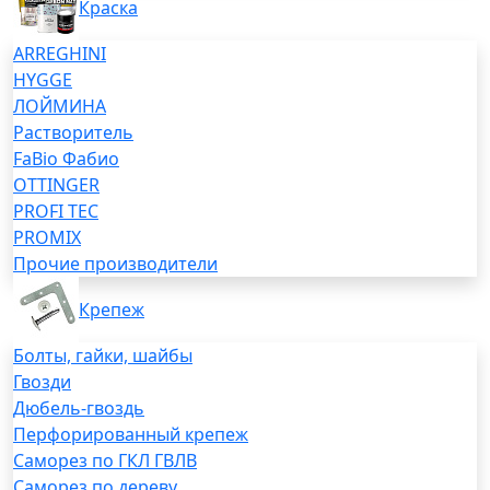
Краска
ARREGHINI
HYGGE
ЛОЙМИНА
Растворитель
FaBio Фабио
OTTINGER
PROFI TEC
PROMIX
Прочие производители
Крепеж
Болты, гайки, шайбы
Гвозди
Дюбель-гвоздь
Перфорированный крепеж
Саморез по ГКЛ ГВЛВ
Саморез по дереву