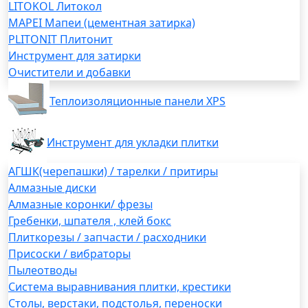
LITOKOL Литокол
MAPEI Мапеи (цементная затирка)
PLITONIT Плитонит
Инструмент для затирки
Очистители и добавки
Теплоизоляционные панели XPS
Инструмент для укладки плитки
АГШК(черепашки) / тарелки / притиры
Алмазные диски
Алмазные коронки/ фрезы
Гребенки, шпателя , клей бокс
Плиткорезы / запчасти / расходники
Присоски / вибраторы
Пылеотводы
Система выравнивания плитки, крестики
Столы, верстаки, подстолья, переноски