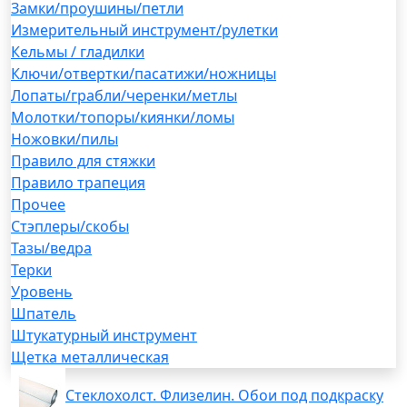
Замки/проушины/петли
Измерительный инструмент/рулетки
Кельмы / гладилки
Ключи/отвертки/пасатижи/ножницы
Лопаты/грабли/черенки/метлы
Молотки/топоры/киянки/ломы
Ножовки/пилы
Правило для стяжки
Правило трапеция
Прочее
Стэплеры/скобы
Тазы/ведра
Терки
Уровень
Шпатель
Штукатурный инструмент
Щетка металлическая
Стеклохолст. Флизелин. Обои под подкраску