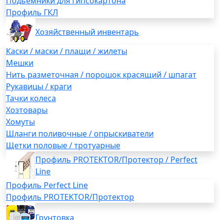
Подьемники для гипсокартона
Профиль ГКЛ
Хозяйственный инвентарь
Каски / маски / плащи / жилеты
Мешки
Нить разметочная / порошок красящий / шпагат
Рукавицы / краги
Тачки колеса
Хозтовары
Хомуты
Шланги поливочные / опрыскиватели
Щетки половые / тротуарные
Профиль PROTEKTOR/Протектор / Perfect
Line
Профиль Perfect Line
Профиль PROTEKTOR/Протектор
Грунтовка