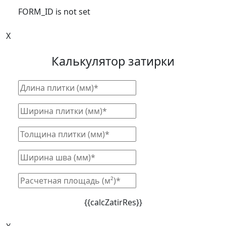
FORM_ID is not set
X
Калькулятор затирки
{{calcZatirRes}}