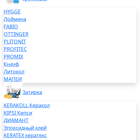
HYGGE
Лоймина
FABIO
OTTINGER
PLITONIT
PROFITEC
PROMIX
Кнауф
Литокол
МАПЕИ
Затирка
KERAKOLL Керакол
KIPSI Кипси
ДИАМАНТ
Эпоксидный клей
KERATEX кератекс