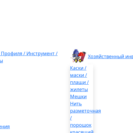
/ Профиля / Инструмент /
Хозяйственный ин
ы
Каски /
маски /
плащи /
жилеты
Мешки
Нить
разметочная
/
порошок
ения
красящий