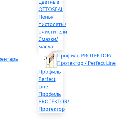
цветные
OTTOSEAL
Пены/
пистолеты/
очистители
Смазки/
масла
Профиль PROTEKTOR/
вентарь
Протектор / Perfect Line
Профиль
Perfect
Line
Профиль
PROTEKTOR/
Протектор