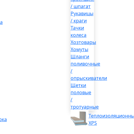
/ шпагат
Рукавицы
/ краги
а
Тачки
колеса
Хозтовары
Хомуты
Шланги
поливочные
/
опрыскиватели
Щетки
половые
/
тротуарные
Теплоизоляционны
рка
XPS