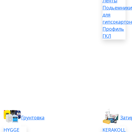
Ленты
Подьемники
для
гипсокартон
Профиль
ГКЛ
Грунтовка
Зати
HYGGE
KERAKOLL