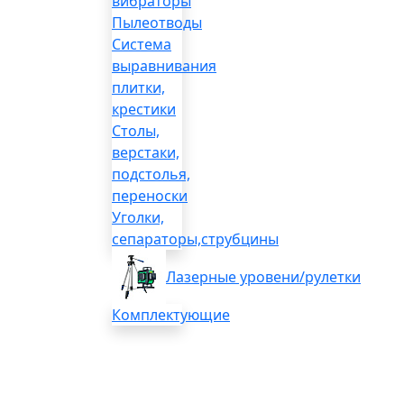
вибраторы
Пылеотводы
Система
выравнивания
плитки,
крестики
Столы,
верстаки,
подстолья,
переноски
Уголки,
сепараторы,струбцины
Лазерные уровени/рулетки
Комплектующие