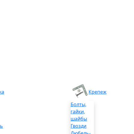
ка
Крепеж
Болты,
гайки,
шайбы
ль
Гвозди
Дюбель-