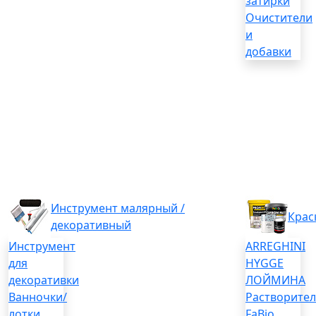
затирки
Очистители
и
добавки
Инструмент малярный /
Крас
декоративный
Инструмент
ARREGHINI
для
HYGGE
декоративки
ЛОЙМИНА
Ванночки/
Растворите
лотки
FaBio