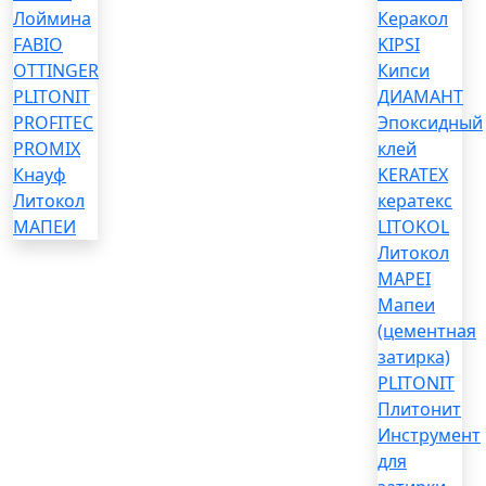
Лоймина
Керакол
FABIO
KIPSI
OTTINGER
Кипси
PLITONIT
ДИАМАНТ
PROFITEC
Эпоксидный
PROMIX
клей
Кнауф
KERATEX
Литокол
кератекс
МАПЕИ
LITOKOL
Литокол
MAPEI
Мапеи
(цементная
затирка)
PLITONIT
Плитонит
Инструмент
для