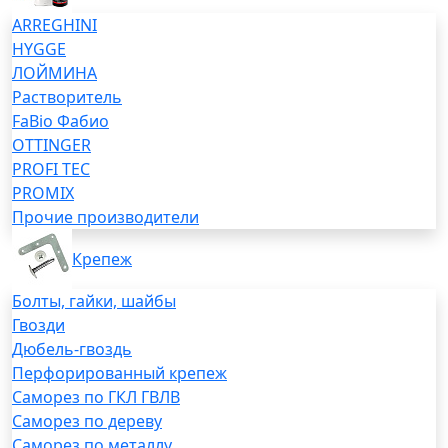
ARREGHINI
HYGGE
ЛОЙМИНА
Растворитель
FaBio Фабио
OTTINGER
PROFI TEC
PROMIX
Прочие производители
Крепеж
Болты, гайки, шайбы
Гвозди
Дюбель-гвоздь
Перфорированный крепеж
Саморез по ГКЛ ГВЛВ
Саморез по дереву
Саморез по металлу