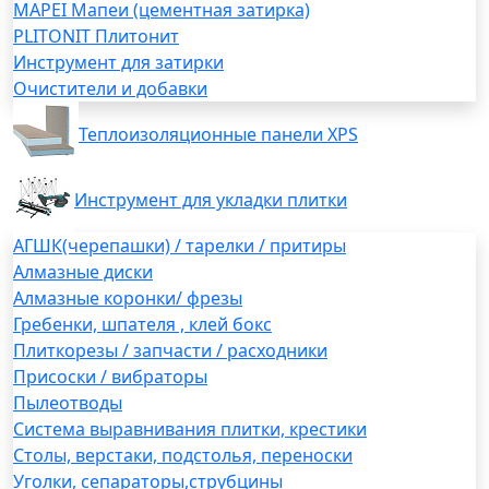
MAPEI Мапеи (цементная затирка)
PLITONIT Плитонит
Инструмент для затирки
Очистители и добавки
Теплоизоляционные панели XPS
Инструмент для укладки плитки
АГШК(черепашки) / тарелки / притиры
Алмазные диски
Алмазные коронки/ фрезы
Гребенки, шпателя , клей бокс
Плиткорезы / запчасти / расходники
Присоски / вибраторы
Пылеотводы
Система выравнивания плитки, крестики
Столы, верстаки, подстолья, переноски
Уголки, сепараторы,струбцины