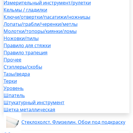
Измерительный инструмент/рулетки
Кельмы / гладилки
Ключи/отвертки/пасатижи/ножницы
Лопаты/грабли/черенки/метлы
Молотки/топоры/киянки/ломы
Ножовки/пилы
Правило для стяжки
Правило трапеция
Прочее
Стэплеры/скобы
Тазы/ведра
Терки
Уровень
Шпатель
Штукатурный инструмент
Щетка металлическая
Стеклохолст. Флизелин. Обои под подкраску