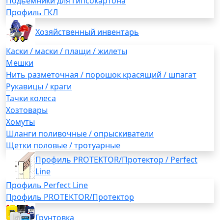
Подьемники для гипсокартона
Профиль ГКЛ
Хозяйственный инвентарь
Каски / маски / плащи / жилеты
Мешки
Нить разметочная / порошок красящий / шпагат
Рукавицы / краги
Тачки колеса
Хозтовары
Хомуты
Шланги поливочные / опрыскиватели
Щетки половые / тротуарные
Профиль PROTEKTOR/Протектор / Perfect
Line
Профиль Perfect Line
Профиль PROTEKTOR/Протектор
Грунтовка