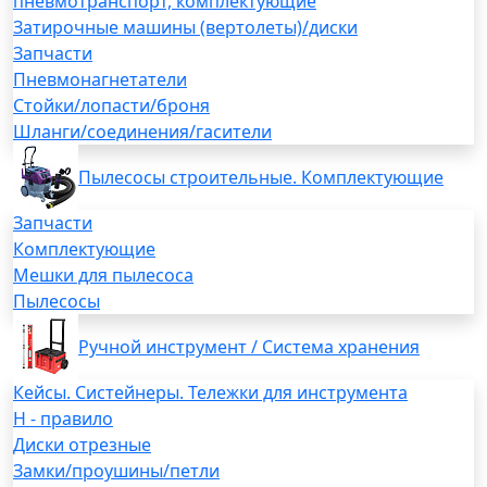
пневмотранспорт, комплектующие
Затирочные машины (вертолеты)/диски
Запчасти
Пневмонагнетатели
Стойки/лопасти/броня
Шланги/соединения/гасители
Пылесосы строительные. Комплектующие
Запчасти
Комплектующие
Мешки для пылесоса
Пылесосы
Ручной инструмент / Система хранения
Кейсы. Систейнеры. Тележки для инструмента
H - правило
Диски отрезные
Замки/проушины/петли