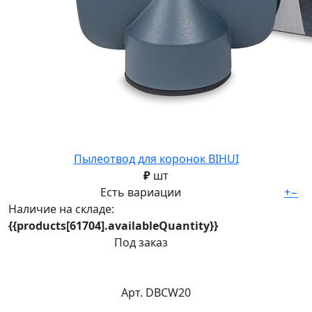
Пылеотвод для коронок BIHUI
₽
шт
Есть вариации
+
−
Наличие на складе:
{{products[61704].availableQuantity}}
Под заказ
Арт. DBCW20