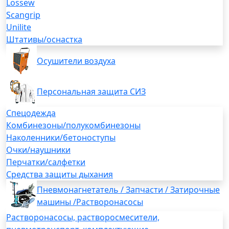
Lossew
Scangrip
Unilite
Штативы/оснастка
Осушители воздуха
Персональная защита СИЗ
Спецодежда
Комбинезоны/полукомбинезоны
Наколенники/бетоноступы
Очки/наушники
Перчатки/салфетки
Средства защиты дыхания
Пневмонагнетатель / Запчасти / Затирочные
машины /Растворонасосы
Растворонасосы, растворосмесители,