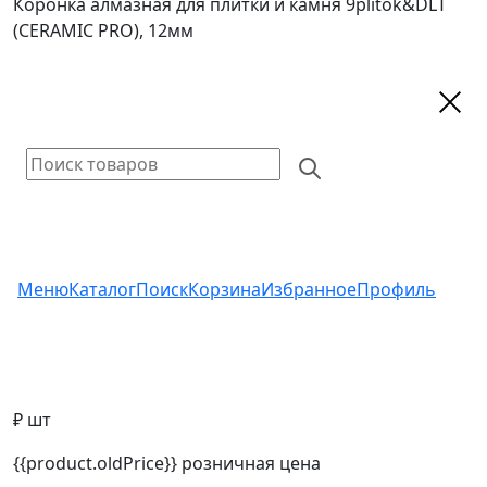
Коронка алмазная для плитки и камня 9plitok&DLT
(CERAMIC PRO), 12мм
Меню
Каталог
Поиск
Корзина
Избранное
Профиль
₽ шт
{{product.oldPrice}}
розничная цена