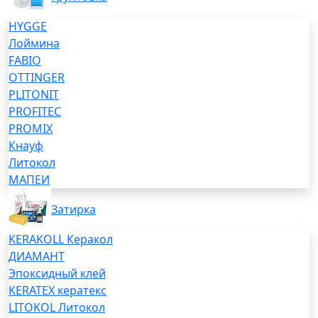
HYGGE
Лоймина
FABIO
OTTINGER
PLITONIT
PROFITEC
PROMIX
Кнауф
Литокол
МАПЕИ
Затирка
KERAKOLL Керакол
ДИАМАНТ
Эпоксидный клей
KERATEX кератекс
LITOKOL Литокол