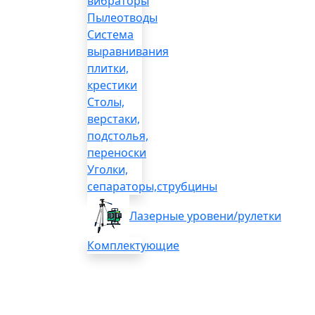
вибраторы
Пылеотводы
Система
выравнивания
плитки,
крестики
Столы,
верстаки,
подстолья,
переноски
Уголки,
сепараторы,струбцины
Лазерные уровени/рулетки
Комплектующие