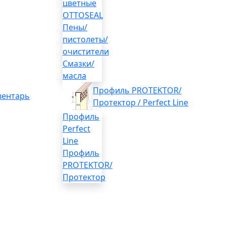
цветные
OTTOSEAL
Пены/
пистолеты/
очистители
Смазки/
масла
Профиль PROTEKTOR/
вентарь
Протектор / Perfect Line
Профиль
Perfect
Line
Профиль
PROTEKTOR/
Протектор