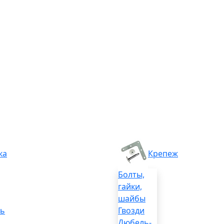
ка
Крепеж
Болты,
гайки,
шайбы
ль
Гвозди
Дюбель-