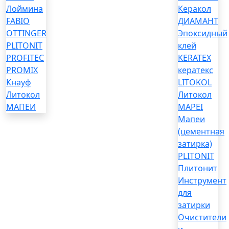
Лоймина
Керакол
FABIO
ДИАМАНТ
OTTINGER
Эпоксидный
PLITONIT
клей
PROFITEC
KERATEX
PROMIX
кератекс
Кнауф
LITOKOL
Литокол
Литокол
МАПЕИ
MAPEI
Мапеи
(цементная
затирка)
PLITONIT
Плитонит
Инструмент
для
затирки
Очистители