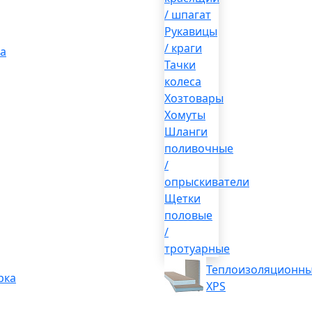
/ шпагат
Рукавицы
/ краги
а
Тачки
колеса
Хозтовары
Хомуты
Шланги
поливочные
/
опрыскиватели
Щетки
половые
/
тротуарные
Теплоизоляционны
рка
XPS