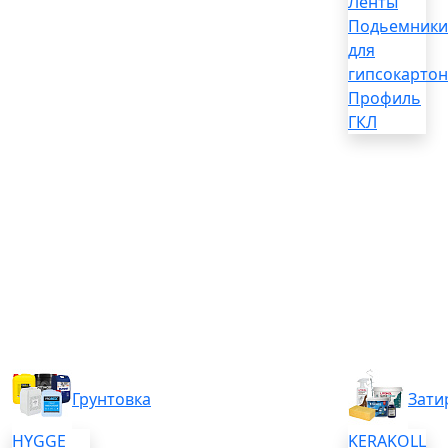
Ленты
Подьемники
для
гипсокартон
Профиль
ГКЛ
Грунтовка
Зати
HYGGE
KERAKOLL