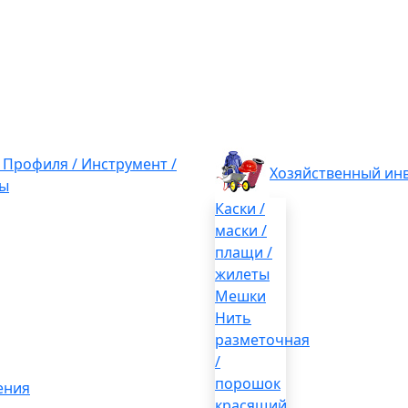
/ Профиля / Инструмент /
Хозяйственный ин
ы
Каски /
маски /
плащи /
жилеты
Мешки
Нить
разметочная
/
порошок
ения
красящий