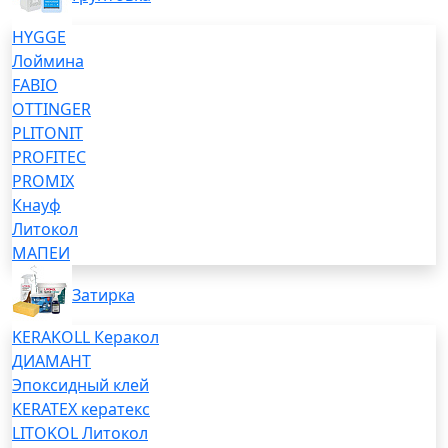
HYGGE
Лоймина
FABIO
OTTINGER
PLITONIT
PROFITEC
PROMIX
Кнауф
Литокол
МАПЕИ
Затирка
KERAKOLL Керакол
ДИАМАНТ
Эпоксидный клей
KERATEX кератекс
LITOKOL Литокол