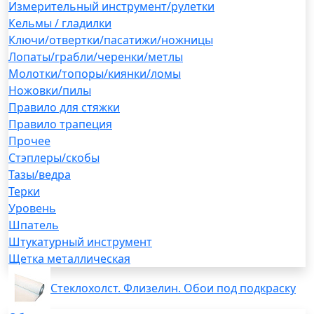
Измерительный инструмент/рулетки
Кельмы / гладилки
Ключи/отвертки/пасатижи/ножницы
Лопаты/грабли/черенки/метлы
Молотки/топоры/киянки/ломы
Ножовки/пилы
Правило для стяжки
Правило трапеция
Прочее
Стэплеры/скобы
Тазы/ведра
Терки
Уровень
Шпатель
Штукатурный инструмент
Щетка металлическая
Стеклохолст. Флизелин. Обои под подкраску