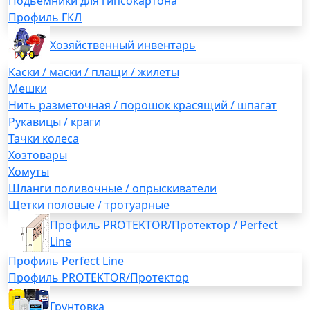
Подьемники для гипсокартона
Профиль ГКЛ
Хозяйственный инвентарь
Каски / маски / плащи / жилеты
Мешки
Нить разметочная / порошок красящий / шпагат
Рукавицы / краги
Тачки колеса
Хозтовары
Хомуты
Шланги поливочные / опрыскиватели
Щетки половые / тротуарные
Профиль PROTEKTOR/Протектор / Perfect
Line
Профиль Perfect Line
Профиль PROTEKTOR/Протектор
Грунтовка