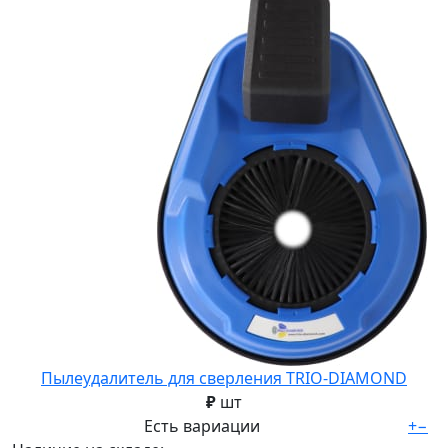
Пылеудалитель для сверления TRIO-DIAMOND
₽
шт
Есть вариации
+
−