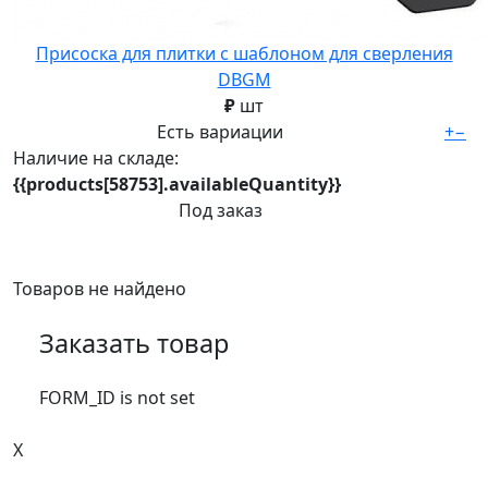
Присоска для плитки с шаблоном для сверления
DBGM
₽
шт
Есть вариации
+
−
Наличие на складе:
{{products[58753].availableQuantity}}
Под заказ
Товаров не найдено
Заказать товар
FORM_ID is not set
X