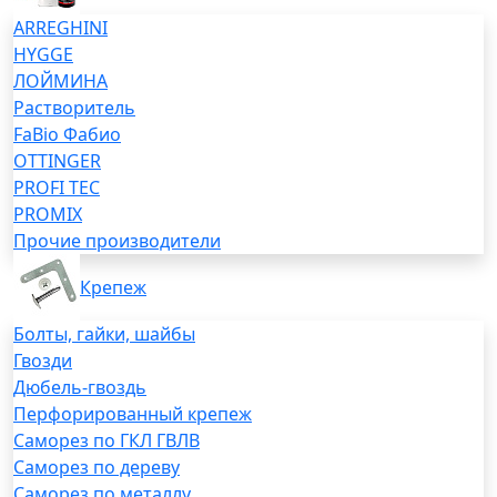
ARREGHINI
HYGGE
ЛОЙМИНА
Растворитель
FaBio Фабио
OTTINGER
PROFI TEC
PROMIX
Прочие производители
Крепеж
Болты, гайки, шайбы
Гвозди
Дюбель-гвоздь
Перфорированный крепеж
Саморез по ГКЛ ГВЛВ
Саморез по дереву
Саморез по металлу