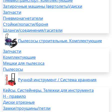
пневмотранспорт, комплектующие
Затирочные машины (вертолеты)/диски
Запчасти
Пневмонагнетатели
Стойки/лопасти/броня
Шланги/соединения/гасители
Пылесосы строительные. Комплектующие
Запчасти
Комплектующие
Мешки для пылесоса
Пылесосы
Ручной инструмент / Система хранения
Кейсы. Систейнеры. Тележки для инструмента
H - правило
Диски отрезные
Замки/проушины/петли