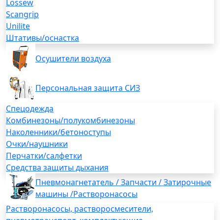
Lossew
Scangrip
Unilite
Штативы/оснастка
Осушители воздуха
Персональная защита СИЗ
Спецодежда
Комбинезоны/полукомбинезоны
Наколенники/бетоноступы
Очки/наушники
Перчатки/салфетки
Средства защиты дыхания
Пневмонагнетатель / Запчасти / Затирочные
машины /Растворонасосы
Растворонасосы, растворосмесители,