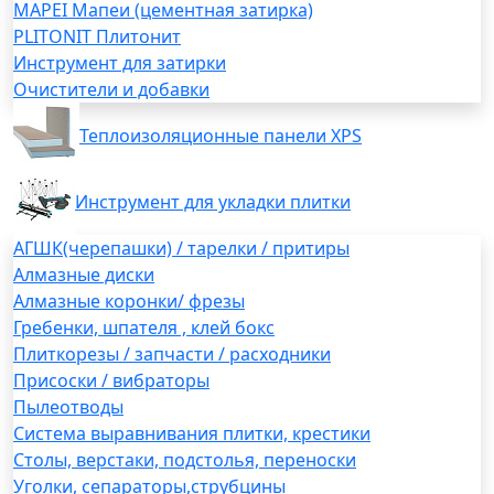
MAPEI Мапеи (цементная затирка)
PLITONIT Плитонит
Инструмент для затирки
Очистители и добавки
Теплоизоляционные панели XPS
Инструмент для укладки плитки
АГШК(черепашки) / тарелки / притиры
Алмазные диски
Алмазные коронки/ фрезы
Гребенки, шпателя , клей бокс
Плиткорезы / запчасти / расходники
Присоски / вибраторы
Пылеотводы
Система выравнивания плитки, крестики
Столы, верстаки, подстолья, переноски
Уголки, сепараторы,струбцины