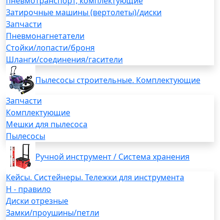
пневмотранспорт, комплектующие
Затирочные машины (вертолеты)/диски
Запчасти
Пневмонагнетатели
Стойки/лопасти/броня
Шланги/соединения/гасители
Пылесосы строительные. Комплектующие
Запчасти
Комплектующие
Мешки для пылесоса
Пылесосы
Ручной инструмент / Система хранения
Кейсы. Систейнеры. Тележки для инструмента
H - правило
Диски отрезные
Замки/проушины/петли