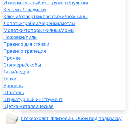
Измерительный инструмент/рулетки
Кельмы / гладилки
Ключи/отвертки/пасатижи/ножницы
Лопаты/грабли/черенки/метлы
Молотки/топоры/киянки/ломы
Ножовки/пилы
Правило для стяжки
Правило трапеция
Прочее
Стэплеры/скобы
Тазы/ведра
Терки
Уровень
Шпатель
Штукатурный инструмент
Щетка металлическая
Стеклохолст. Флизелин. Обои под подкраску