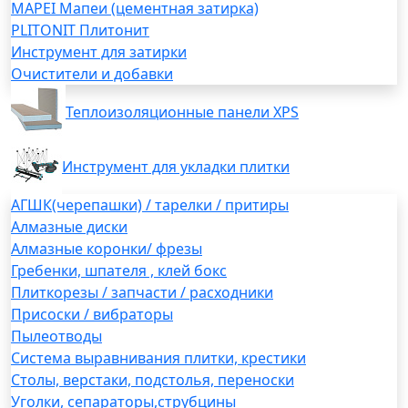
MAPEI Мапеи (цементная затирка)
PLITONIT Плитонит
Инструмент для затирки
Очистители и добавки
Теплоизоляционные панели XPS
Инструмент для укладки плитки
АГШК(черепашки) / тарелки / притиры
Алмазные диски
Алмазные коронки/ фрезы
Гребенки, шпателя , клей бокс
Плиткорезы / запчасти / расходники
Присоски / вибраторы
Пылеотводы
Система выравнивания плитки, крестики
Столы, верстаки, подстолья, переноски
Уголки, сепараторы,струбцины