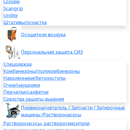
Lossew
Scangrip
Unilite
Штативы/оснастка
Осушители воздуха
Персональная защита СИЗ
Спецодежда
Комбинезоны/полукомбинезоны
Наколенники/бетоноступы
Очки/наушники
Перчатки/салфетки
Средства защиты дыхания
Пневмонагнетатель / Запчасти / Затирочные
машины /Растворонасосы
Растворонасосы, растворосмесители,