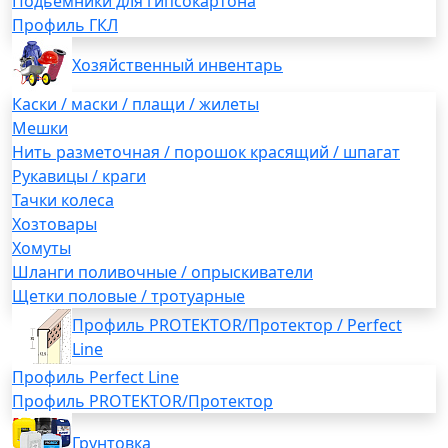
Подьемники для гипсокартона
Профиль ГКЛ
Хозяйственный инвентарь
Каски / маски / плащи / жилеты
Мешки
Нить разметочная / порошок красящий / шпагат
Рукавицы / краги
Тачки колеса
Хозтовары
Хомуты
Шланги поливочные / опрыскиватели
Щетки половые / тротуарные
Профиль PROTEKTOR/Протектор / Perfect
Line
Профиль Perfect Line
Профиль PROTEKTOR/Протектор
Грунтовка