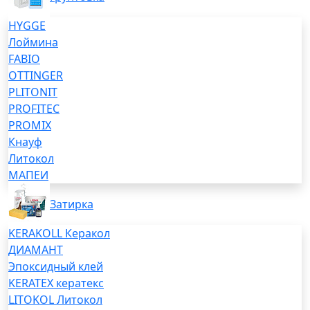
HYGGE
Лоймина
FABIO
OTTINGER
PLITONIT
PROFITEC
PROMIX
Кнауф
Литокол
МАПЕИ
Затирка
KERAKOLL Керакол
ДИАМАНТ
Эпоксидный клей
KERATEX кератекс
LITOKOL Литокол