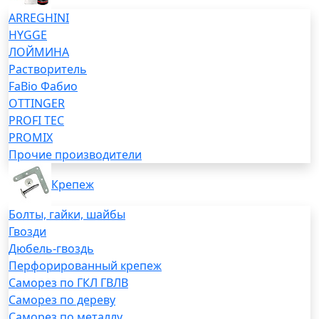
ARREGHINI
HYGGE
ЛОЙМИНА
Растворитель
FaBio Фабио
OTTINGER
PROFI TEC
PROMIX
Прочие производители
Крепеж
Болты, гайки, шайбы
Гвозди
Дюбель-гвоздь
Перфорированный крепеж
Саморез по ГКЛ ГВЛВ
Саморез по дереву
Саморез по металлу