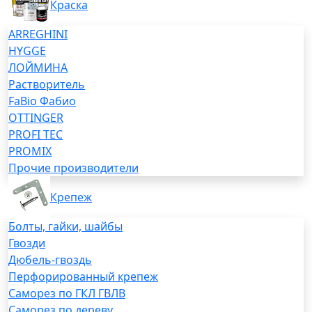
Краска
ARREGHINI
HYGGE
ЛОЙМИНА
Растворитель
FaBio Фабио
OTTINGER
PROFI TEC
PROMIX
Прочие производители
Крепеж
Болты, гайки, шайбы
Гвозди
Дюбель-гвоздь
Перфорированный крепеж
Саморез по ГКЛ ГВЛВ
Саморез по дереву