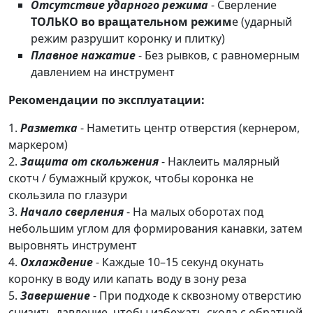
Отсутствие ударного режима
- Сверление
ТОЛЬКО во вращательном режим
е (ударный
режим разрушит коронку и плитку)
Плавное нажатие
- Без рывков, с равномерным
давлением на инструмент
Рекомендации по эксплуатации:
1.
Разметка
- Наметить центр отверстия (кернером,
маркером)
2.
Защита от скольжения
- Наклеить малярный
скотч / бумажный кружок, чтобы коронка не
скользила по глазури
3.
Начало сверления
- На малых оборотах под
небольшим углом для формирования канавки, затем
выровнять инструмент
4.
Охлаждение
- Каждые 10–15 секунд окунать
коронку в воду или капать воду в зону реза
5.
Завершение
- При подходе к сквозному отверстию
снизить давление, чтобы избежать скола с обратной