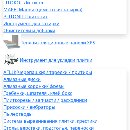
LITOKOL Литокол
MAPEI Мапеи (цементная затирка)
PLITONIT Плитонит
Инструмент для затирки
Очистители и добавки
Теплоизоляционные панели XPS
Инструмент для укладки плитки
АГШК(черепашки) / тарелки / притиры
Алмазные диски
Алмазные коронки/ фрезы
Гребенки, шпателя , клей бокс
Плиткорезы / запчасти / расходники
Присоски / вибраторы
Пылеотводы
Система выравнивания плитки, крестики
Столы, верстаки, подстолья, переноски