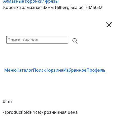
Алмазные коронки/ фрезы
Коронка алмазная 32мм Hilberg Scalpel HMS032
Меню
Каталог
Поиск
Корзина
Избранное
Профиль
₽ шт
{{product.oldPrice}}
розничная цена