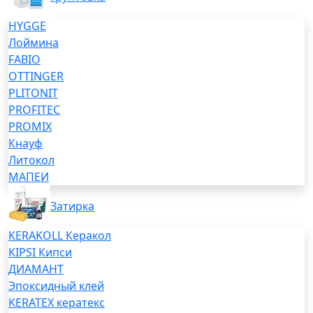
HYGGE
Лоймина
FABIO
OTTINGER
PLITONIT
PROFITEC
PROMIX
Кнауф
Литокол
МАПЕИ
Затирка
KERAKOLL Керакол
KIPSI Кипси
ДИАМАНТ
Эпоксидный клей
KERATEX кератекс