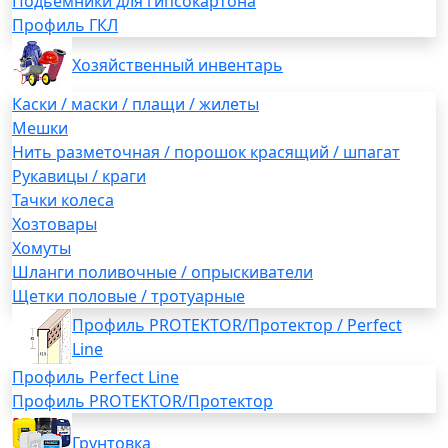
Подьемники для гипсокартона
Профиль ГКЛ
Хозяйственный инвентарь
Каски / маски / плащи / жилеты
Мешки
Нить разметочная / порошок красящий / шпагат
Рукавицы / краги
Тачки колеса
Хозтовары
Хомуты
Шланги поливочные / опрыскиватели
Щетки половые / тротуарные
Профиль PROTEKTOR/Протектор / Perfect
Line
Профиль Perfect Line
Профиль PROTEKTOR/Протектор
Грунтовка