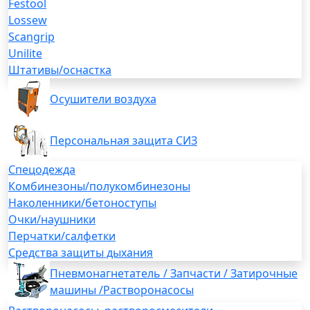
Festool
Lossew
Scangrip
Unilite
Штативы/оснастка
Осушители воздуха
Персональная защита СИЗ
Спецодежда
Комбинезоны/полукомбинезоны
Наколенники/бетоноступы
Очки/наушники
Перчатки/салфетки
Средства защиты дыхания
Пневмонагнетатель / Запчасти / Затирочные
машины /Растворонасосы