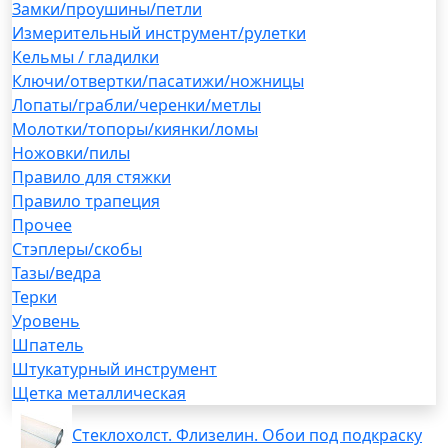
Замки/проушины/петли
Измерительный инструмент/рулетки
Кельмы / гладилки
Ключи/отвертки/пасатижи/ножницы
Лопаты/грабли/черенки/метлы
Молотки/топоры/киянки/ломы
Ножовки/пилы
Правило для стяжки
Правило трапеция
Прочее
Стэплеры/скобы
Тазы/ведра
Терки
Уровень
Шпатель
Штукатурный инструмент
Щетка металлическая
Стеклохолст. Флизелин. Обои под подкраску