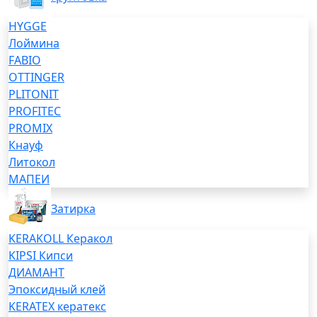
HYGGE
Лоймина
FABIO
OTTINGER
PLITONIT
PROFITEC
PROMIX
Кнауф
Литокол
МАПЕИ
Затирка
KERAKOLL Керакол
KIPSI Кипси
ДИАМАНТ
Эпоксидный клей
KERATEX кератекс