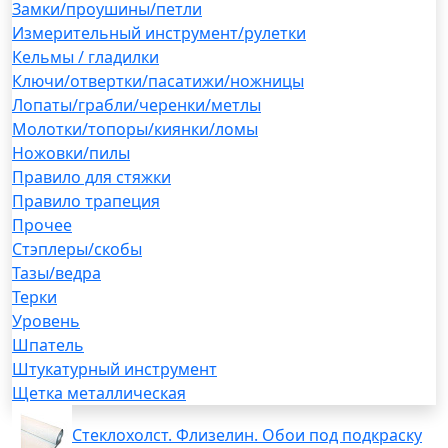
Замки/проушины/петли
Измерительный инструмент/рулетки
Кельмы / гладилки
Ключи/отвертки/пасатижи/ножницы
Лопаты/грабли/черенки/метлы
Молотки/топоры/киянки/ломы
Ножовки/пилы
Правило для стяжки
Правило трапеция
Прочее
Стэплеры/скобы
Тазы/ведра
Терки
Уровень
Шпатель
Штукатурный инструмент
Щетка металлическая
Стеклохолст. Флизелин. Обои под подкраску