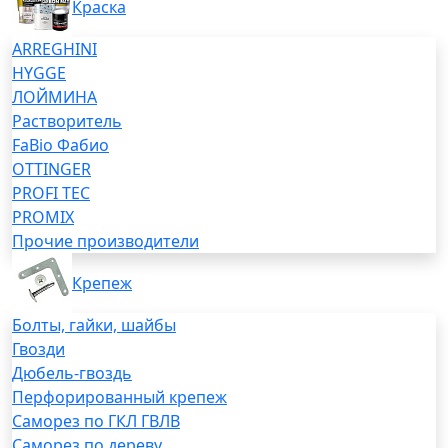
Краска
ARREGHINI
HYGGE
ЛОЙМИНА
Растворитель
FaBio Фабио
OTTINGER
PROFI TEC
PROMIX
Прочие производители
Крепеж
Болты, гайки, шайбы
Гвозди
Дюбель-гвоздь
Перфорированный крепеж
Саморез по ГКЛ ГВЛВ
Саморез по дереву