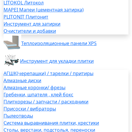
LITOKOL Литокол
MAPEI Мапеи (цементная затирка)
PLITONIT Плитонит
Инструмент для затирки
Очистители и добавки
Теплоизоляционные панели XPS
Инструмент для укладки плитки
АГШК(черепашки) / тарелки / притиры
Алмазные диски
Алмазные коронки/ фрезы
Гребенки, шпателя , клей бокс
Плиткорезы / запчасти / расходники
Присоски / вибраторы
Пылеотводы
Система выравнивания плитки, крестики
Столы, верстаки, подстолья, переноски