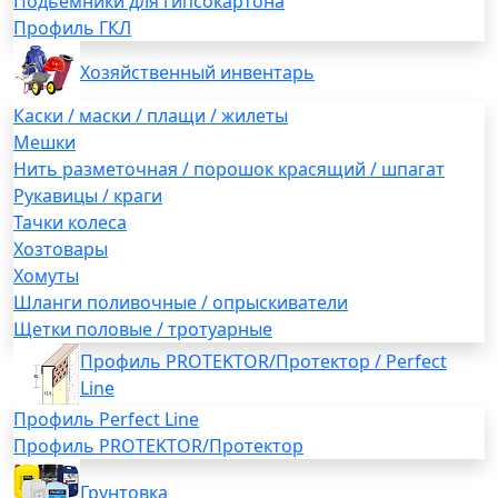
Подьемники для гипсокартона
Профиль ГКЛ
Хозяйственный инвентарь
Каски / маски / плащи / жилеты
Мешки
Нить разметочная / порошок красящий / шпагат
Рукавицы / краги
Тачки колеса
Хозтовары
Хомуты
Шланги поливочные / опрыскиватели
Щетки половые / тротуарные
Профиль PROTEKTOR/Протектор / Perfect
Line
Профиль Perfect Line
Профиль PROTEKTOR/Протектор
Грунтовка