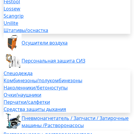
Festool
Lossew
Scangrip
Unilite
Штативы/оснастка
Осушители воздуха
Персональная защита СИЗ
Спецодежда
Комбинезоны/полукомбинезоны
Наколенники/бетоноступы
Очки/наушники
Перчатки/салфетки
Средства защиты дыхания
Пневмонагнетатель / Запчасти / Затирочные
машины /Растворонасосы