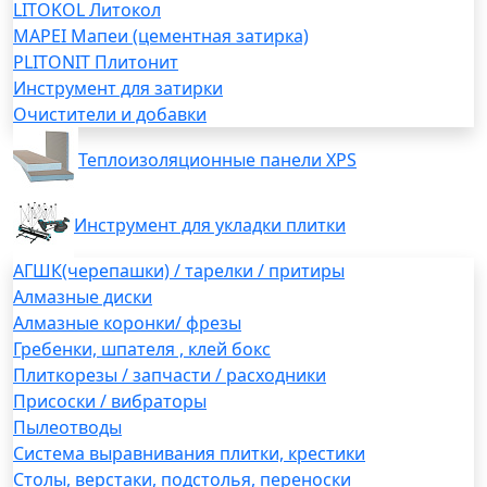
LITOKOL Литокол
MAPEI Мапеи (цементная затирка)
PLITONIT Плитонит
Инструмент для затирки
Очистители и добавки
Теплоизоляционные панели XPS
Инструмент для укладки плитки
АГШК(черепашки) / тарелки / притиры
Алмазные диски
Алмазные коронки/ фрезы
Гребенки, шпателя , клей бокс
Плиткорезы / запчасти / расходники
Присоски / вибраторы
Пылеотводы
Система выравнивания плитки, крестики
Столы, верстаки, подстолья, переноски