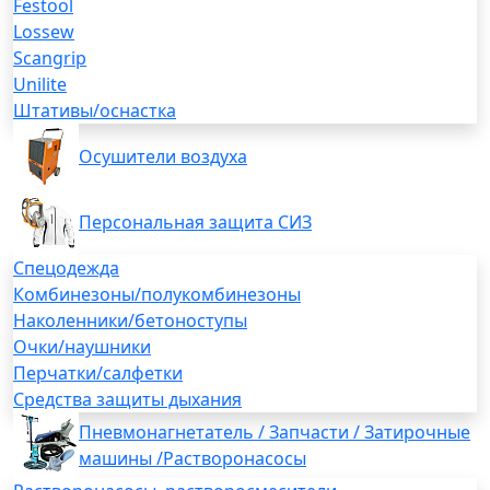
Festool
Lossew
Scangrip
Unilite
Штативы/оснастка
Осушители воздуха
Персональная защита СИЗ
Спецодежда
Комбинезоны/полукомбинезоны
Наколенники/бетоноступы
Очки/наушники
Перчатки/салфетки
Средства защиты дыхания
Пневмонагнетатель / Запчасти / Затирочные
машины /Растворонасосы