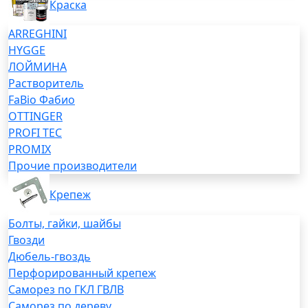
Краска
ARREGHINI
HYGGE
ЛОЙМИНА
Растворитель
FaBio Фабио
OTTINGER
PROFI TEC
PROMIX
Прочие производители
Крепеж
Болты, гайки, шайбы
Гвозди
Дюбель-гвоздь
Перфорированный крепеж
Саморез по ГКЛ ГВЛВ
Саморез по дереву