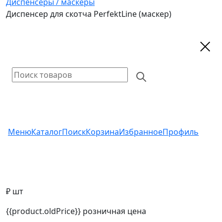
Диспенсеры / маскеры
Диспенсер для скотча PerfektLine (маскер)
Меню
Каталог
Поиск
Корзина
Избранное
Профиль
₽ шт
{{product.oldPrice}}
розничная цена