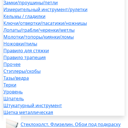
Замки/проушины/петли
Измерительный инструмент/рулетки
Кельмы / гладилки
Ключи/отвертки/пасатижи/ножницы
Лопаты/грабли/черенки/метлы
Молотки/топоры/киянки/ломы
Ножовки/пилы
Правило для стяжки
Правило трапеция
Прочее
Стэплеры/скобы
Тазы/ведра
Терки
Уровень
Шпатель
Штукатурный инструмент
Щетка металлическая
Стеклохолст. Флизелин. Обои под подкраску