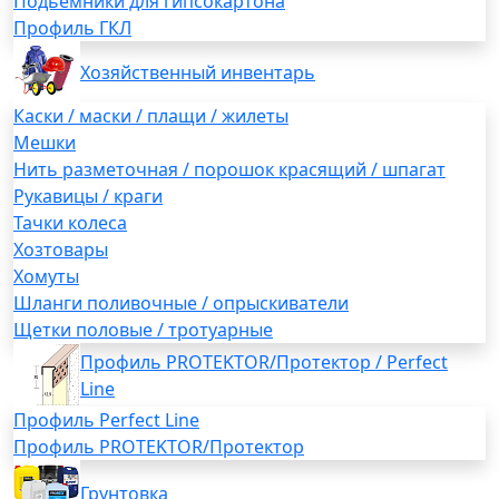
Подьемники для гипсокартона
Профиль ГКЛ
Хозяйственный инвентарь
Каски / маски / плащи / жилеты
Мешки
Нить разметочная / порошок красящий / шпагат
Рукавицы / краги
Тачки колеса
Хозтовары
Хомуты
Шланги поливочные / опрыскиватели
Щетки половые / тротуарные
Профиль PROTEKTOR/Протектор / Perfect
Line
Профиль Perfect Line
Профиль PROTEKTOR/Протектор
Грунтовка