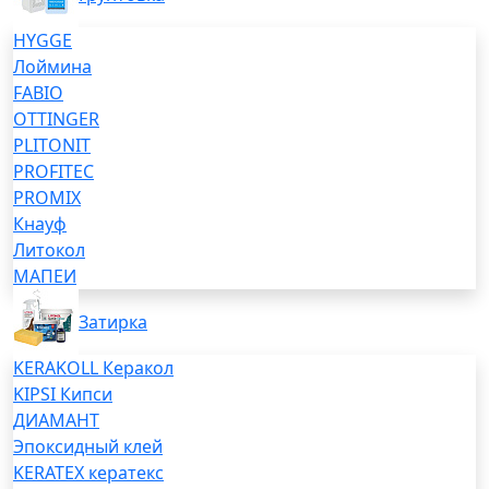
HYGGE
Лоймина
FABIO
OTTINGER
PLITONIT
PROFITEC
PROMIX
Кнауф
Литокол
МАПЕИ
Затирка
KERAKOLL Керакол
KIPSI Кипси
ДИАМАНТ
Эпоксидный клей
KERATEX кератекс