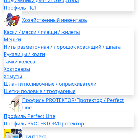
Подьемники для гипсокартона
Профиль ГКЛ
Хозяйственный инвентарь
Каски / маски / плащи / жилеты
Мешки
Нить разметочная / порошок красящий / шпагат
Рукавицы / краги
Тачки колеса
Хозтовары
Хомуты
Шланги поливочные / опрыскиватели
Щетки половые / тротуарные
Профиль PROTEKTOR/Протектор / Perfect
Line
Профиль Perfect Line
Профиль PROTEKTOR/Протектор
Грунтовка