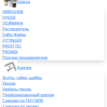
Краска
ARREGHINI
HYGGE
ЛОЙМИНА
Растворитель
FaBio Фабио
OTTINGER
PROFI TEC
PROMIX
Прочие производители
Крепеж
Болты, гайки, шайбы
Гвозди
Дюбель-гвоздь
Перфорированный крепеж
Саморез по ГКЛ ГВЛВ
Саморез по дереву