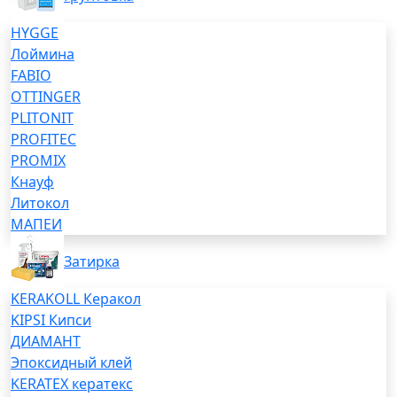
HYGGE
Лоймина
FABIO
OTTINGER
PLITONIT
PROFITEC
PROMIX
Кнауф
Литокол
МАПЕИ
Затирка
KERAKOLL Керакол
KIPSI Кипси
ДИАМАНТ
Эпоксидный клей
KERATEX кератекс