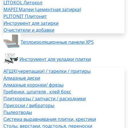
LITOKOL Литокол
MAPEI Мапеи (цементная затирка)
PLITONIT Плитонит
Инструмент для затирки
Очистители и добавки
Теплоизоляционные панели XPS
Инструмент для укладки плитки
АГШК(черепашки) / тарелки / притиры
Алмазные диски
Алмазные коронки/ фрезы
Гребенки, шпателя , клей бокс
Плиткорезы / запчасти / расходники
Присоски / вибраторы
Пылеотводы
Система выравнивания плитки, крестики
Столы, верстаки, подстолья, переноски