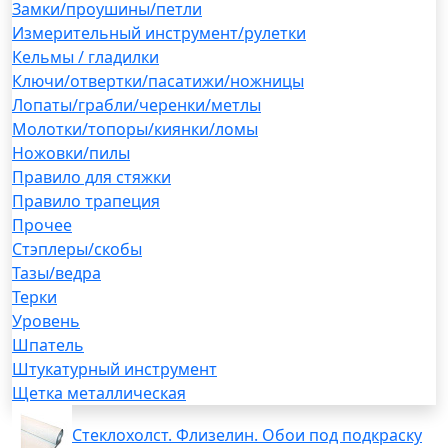
Замки/проушины/петли
Измерительный инструмент/рулетки
Кельмы / гладилки
Ключи/отвертки/пасатижи/ножницы
Лопаты/грабли/черенки/метлы
Молотки/топоры/киянки/ломы
Ножовки/пилы
Правило для стяжки
Правило трапеция
Прочее
Стэплеры/скобы
Тазы/ведра
Терки
Уровень
Шпатель
Штукатурный инструмент
Щетка металлическая
Стеклохолст. Флизелин. Обои под подкраску