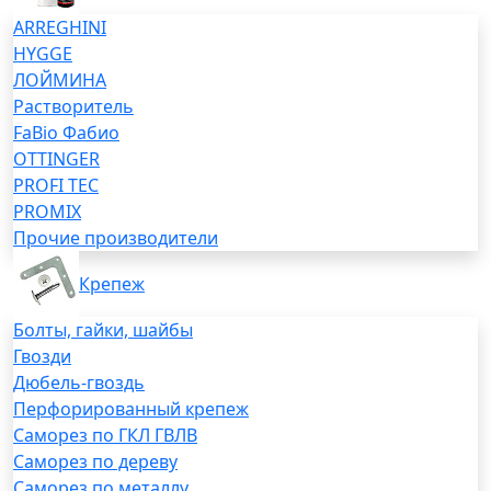
ARREGHINI
HYGGE
ЛОЙМИНА
Растворитель
FaBio Фабио
OTTINGER
PROFI TEC
PROMIX
Прочие производители
Крепеж
Болты, гайки, шайбы
Гвозди
Дюбель-гвоздь
Перфорированный крепеж
Саморез по ГКЛ ГВЛВ
Саморез по дереву
Саморез по металлу