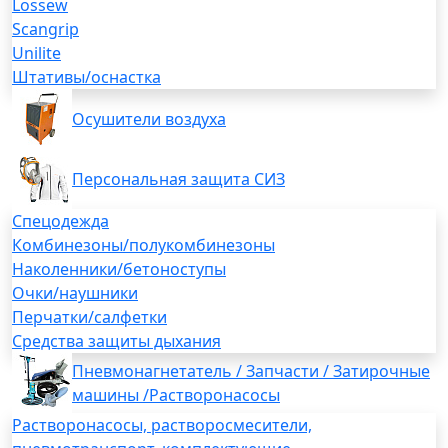
Lossew
Scangrip
Unilite
Штативы/оснастка
Осушители воздуха
Персональная защита СИЗ
Спецодежда
Комбинезоны/полукомбинезоны
Наколенники/бетоноступы
Очки/наушники
Перчатки/салфетки
Средства защиты дыхания
Пневмонагнетатель / Запчасти / Затирочные
машины /Растворонасосы
Растворонасосы, растворосмесители,