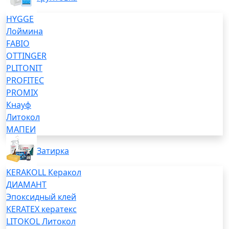
HYGGE
Лоймина
FABIO
OTTINGER
PLITONIT
PROFITEC
PROMIX
Кнауф
Литокол
МАПЕИ
Затирка
KERAKOLL Керакол
ДИАМАНТ
Эпоксидный клей
KERATEX кератекс
LITOKOL Литокол