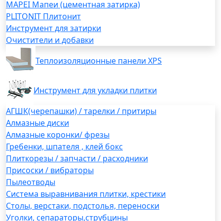
MAPEI Мапеи (цементная затирка)
PLITONIT Плитонит
Инструмент для затирки
Очистители и добавки
Теплоизоляционные панели XPS
Инструмент для укладки плитки
АГШК(черепашки) / тарелки / притиры
Алмазные диски
Алмазные коронки/ фрезы
Гребенки, шпателя , клей бокс
Плиткорезы / запчасти / расходники
Присоски / вибраторы
Пылеотводы
Система выравнивания плитки, крестики
Столы, верстаки, подстолья, переноски
Уголки, сепараторы,струбцины