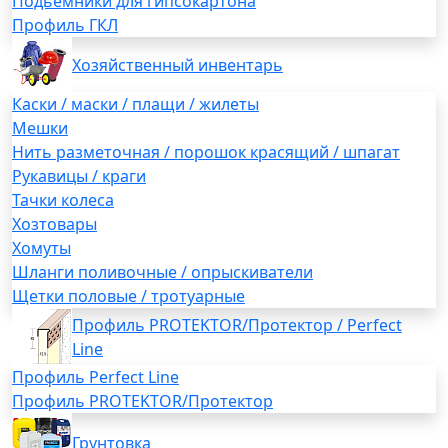
Подьемники для гипсокартона
Профиль ГКЛ
Хозяйственный инвентарь
Каски / маски / плащи / жилеты
Мешки
Нить разметочная / порошок красящий / шпагат
Рукавицы / краги
Тачки колеса
Хозтовары
Хомуты
Шланги поливочные / опрыскиватели
Щетки половые / тротуарные
Профиль PROTEKTOR/Протектор / Perfect
Line
Профиль Perfect Line
Профиль PROTEKTOR/Протектор
Грунтовка