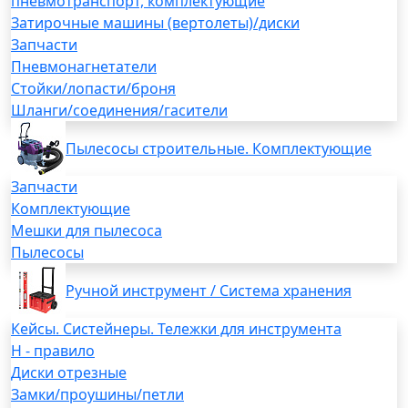
пневмотранспорт, комплектующие
Затирочные машины (вертолеты)/диски
Запчасти
Пневмонагнетатели
Стойки/лопасти/броня
Шланги/соединения/гасители
Пылесосы строительные. Комплектующие
Запчасти
Комплектующие
Мешки для пылесоса
Пылесосы
Ручной инструмент / Система хранения
Кейсы. Систейнеры. Тележки для инструмента
H - правило
Диски отрезные
Замки/проушины/петли