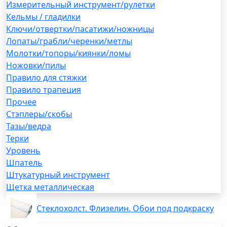
Измерительный инструмент/рулетки
Кельмы / гладилки
Ключи/отвертки/пасатижи/ножницы
Лопаты/грабли/черенки/метлы
Молотки/топоры/киянки/ломы
Ножовки/пилы
Правило для стяжки
Правило трапеция
Прочее
Стэплеры/скобы
Тазы/ведра
Терки
Уровень
Шпатель
Штукатурный инструмент
Щетка металлическая
Стеклохолст. Флизелин. Обои под подкраску