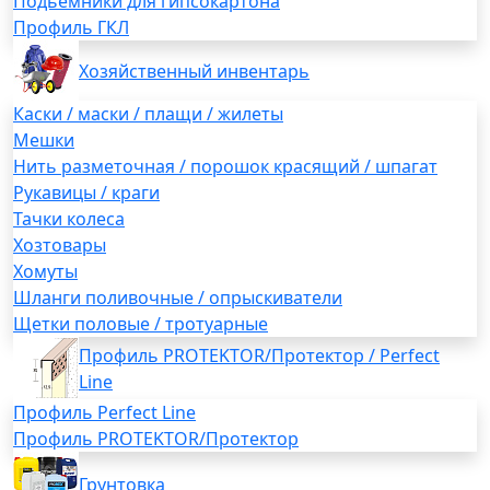
Подьемники для гипсокартона
Профиль ГКЛ
Хозяйственный инвентарь
Каски / маски / плащи / жилеты
Мешки
Нить разметочная / порошок красящий / шпагат
Рукавицы / краги
Тачки колеса
Хозтовары
Хомуты
Шланги поливочные / опрыскиватели
Щетки половые / тротуарные
Профиль PROTEKTOR/Протектор / Perfect
Line
Профиль Perfect Line
Профиль PROTEKTOR/Протектор
Грунтовка