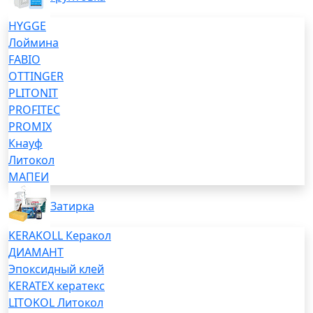
HYGGE
Лоймина
FABIO
OTTINGER
PLITONIT
PROFITEC
PROMIX
Кнауф
Литокол
МАПЕИ
Затирка
KERAKOLL Керакол
ДИАМАНТ
Эпоксидный клей
KERATEX кератекс
LITOKOL Литокол