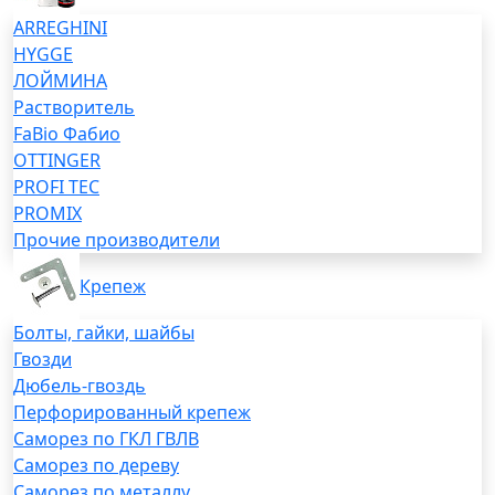
ARREGHINI
HYGGE
ЛОЙМИНА
Растворитель
FaBio Фабио
OTTINGER
PROFI TEC
PROMIX
Прочие производители
Крепеж
Болты, гайки, шайбы
Гвозди
Дюбель-гвоздь
Перфорированный крепеж
Саморез по ГКЛ ГВЛВ
Саморез по дереву
Саморез по металлу