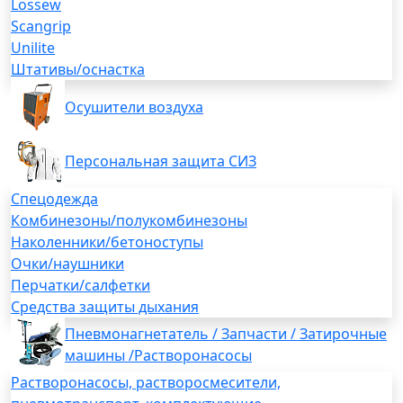
Lossew
Scangrip
Unilite
Штативы/оснастка
Осушители воздуха
Персональная защита СИЗ
Спецодежда
Комбинезоны/полукомбинезоны
Наколенники/бетоноступы
Очки/наушники
Перчатки/салфетки
Средства защиты дыхания
Пневмонагнетатель / Запчасти / Затирочные
машины /Растворонасосы
Растворонасосы, растворосмесители,