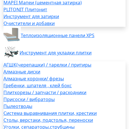
MAPEI Мапеи (цементная затирка)
PLITONIT Плитонит
Инструмент для затирки
Очистители и добавки
Теплоизоляционные панели XPS
Инструмент для укладки плитки
АГШК(черепашки) / тарелки / притиры
Алмазные диски
Алмазные коронки/ фрезы
Гребенки, шпателя , клей бокс
Плиткорезы / запчасти / расходники
Присоски / вибраторы
Пылеотводы
Система выравнивания плитки, крестики
Столы, верстаки, подстолья, переноски
Уголки, сепараторы,струбцины