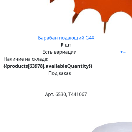
Барабан подающий G4Х
₽
шт
Есть вариации
+
−
Наличие на складе:
{{products[63978].availableQuantity}}
Под заказ
Арт. 6530, Т441067