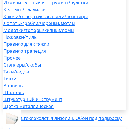
Измерительный инструмент/рулетки
Кельмы / гладилки
Ключи/отвертки/пасатижи/ножницы
Лопаты/грабли/черенки/метлы
Молотки/топоры/киянки/ломы
Ножовки/пилы
Правило для стяжки
Правило трапеция
Прочее
Стэплеры/скобы
Тазы/ведра
Терки
Уровень
Шпатель
Штукатурный инструмент
Щетка металлическая
Стеклохолст. Флизелин. Обои под подкраску