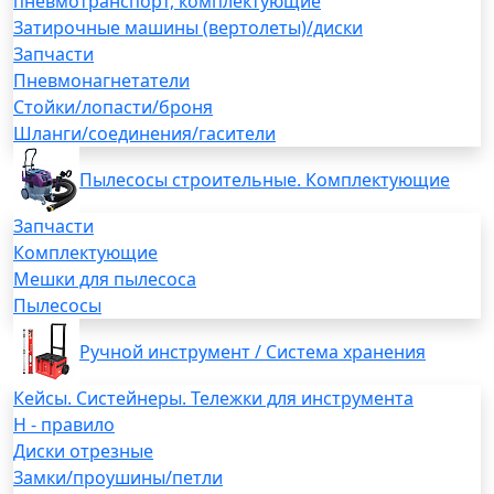
пневмотранспорт, комплектующие
Затирочные машины (вертолеты)/диски
Запчасти
Пневмонагнетатели
Стойки/лопасти/броня
Шланги/соединения/гасители
Пылесосы строительные. Комплектующие
Запчасти
Комплектующие
Мешки для пылесоса
Пылесосы
Ручной инструмент / Система хранения
Кейсы. Систейнеры. Тележки для инструмента
H - правило
Диски отрезные
Замки/проушины/петли