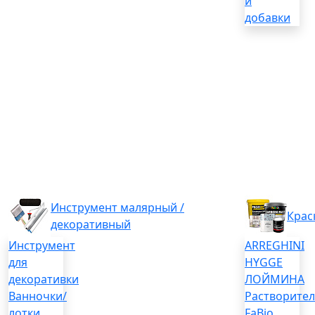
и
добавки
Инструмент малярный /
Крас
декоративный
Инструмент
ARREGHINI
для
HYGGE
декоративки
ЛОЙМИНА
Ванночки/
Растворите
лотки
FaBio