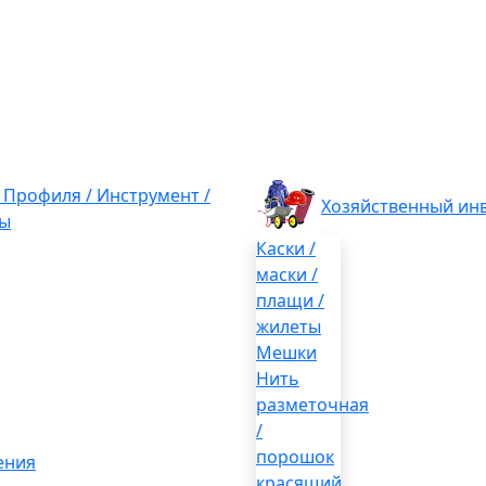
/ Профиля / Инструмент /
Хозяйственный ин
ы
Каски /
маски /
плащи /
жилеты
Мешки
Нить
разметочная
/
порошок
ения
красящий