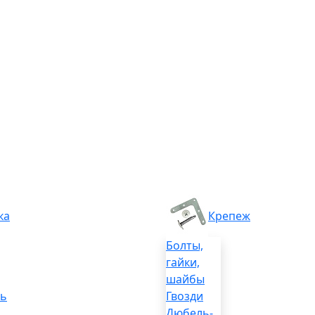
ка
Крепеж
Болты,
гайки,
шайбы
ль
Гвозди
Дюбель-