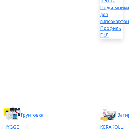
Ленты
Подьемники
для
гипсокартон
Профиль
ГКЛ
Грунтовка
Зати
HYGGE
KERAKOLL