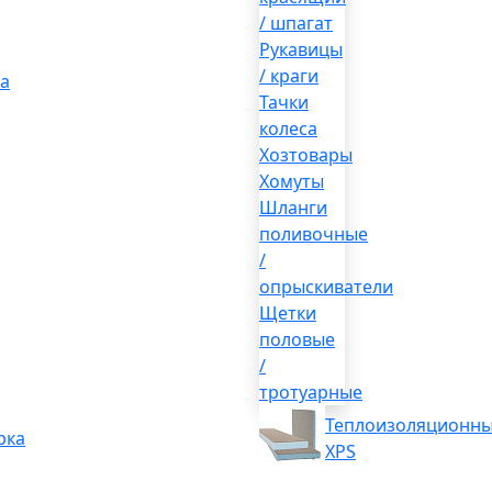
/ шпагат
Рукавицы
/ краги
а
Тачки
колеса
Хозтовары
Хомуты
Шланги
поливочные
/
опрыскиватели
Щетки
половые
/
тротуарные
Теплоизоляционны
рка
XPS