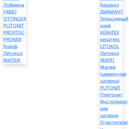
Лоймина
Керакол
FABIO
ДИАМАНТ
OTTINGER
Эпоксидный
PLITONIT
клей
PROFITEC
KERATEX
PROMIX
кератекс
Кнауф
LITOKOL
Литокол
Литокол
МАПЕИ
MAPEI
Мапеи
(цементная
затирка)
PLITONIT
Плитонит
Инструмент
для
затирки
Очистители