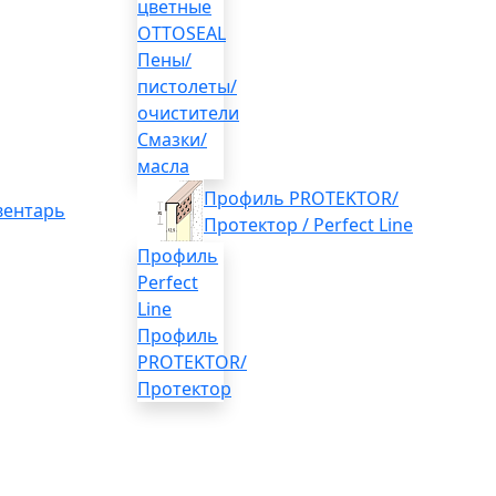
цветные
OTTOSEAL
Пены/
пистолеты/
очистители
Смазки/
масла
Профиль PROTEKTOR/
вентарь
Протектор / Perfect Line
Профиль
Perfect
Line
Профиль
PROTEKTOR/
Протектор