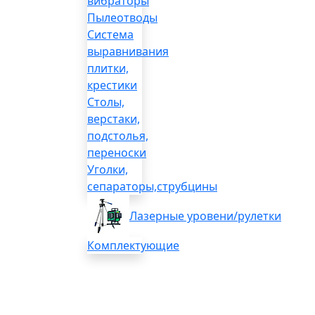
вибраторы
Пылеотводы
Система
выравнивания
плитки,
крестики
Столы,
верстаки,
подстолья,
переноски
Уголки,
сепараторы,струбцины
Лазерные уровени/рулетки
Комплектующие