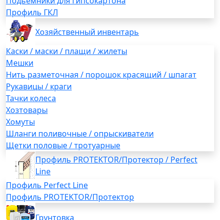
Подьемники для гипсокартона
Профиль ГКЛ
Хозяйственный инвентарь
Каски / маски / плащи / жилеты
Мешки
Нить разметочная / порошок красящий / шпагат
Рукавицы / краги
Тачки колеса
Хозтовары
Хомуты
Шланги поливочные / опрыскиватели
Щетки половые / тротуарные
Профиль PROTEKTOR/Протектор / Perfect
Line
Профиль Perfect Line
Профиль PROTEKTOR/Протектор
Грунтовка