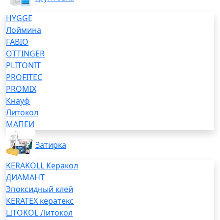
HYGGE
Лоймина
FABIO
OTTINGER
PLITONIT
PROFITEC
PROMIX
Кнауф
Литокол
МАПЕИ
Затирка
KERAKOLL Керакол
ДИАМАНТ
Эпоксидный клей
KERATEX кератекс
LITOKOL Литокол