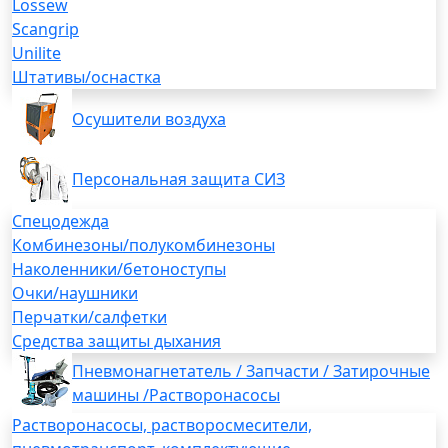
Lossew
Scangrip
Unilite
Штативы/оснастка
Осушители воздуха
Персональная защита СИЗ
Спецодежда
Комбинезоны/полукомбинезоны
Наколенники/бетоноступы
Очки/наушники
Перчатки/салфетки
Средства защиты дыхания
Пневмонагнетатель / Запчасти / Затирочные
машины /Растворонасосы
Растворонасосы, растворосмесители,