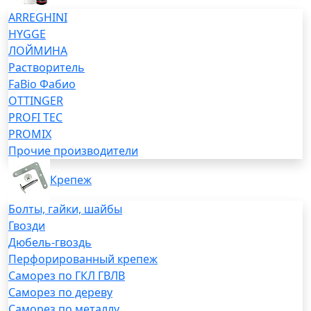
ARREGHINI
HYGGE
ЛОЙМИНА
Растворитель
FaBio Фабио
OTTINGER
PROFI TEC
PROMIX
Прочие производители
Крепеж
Болты, гайки, шайбы
Гвозди
Дюбель-гвоздь
Перфорированный крепеж
Саморез по ГКЛ ГВЛВ
Саморез по дереву
Саморез по металлу