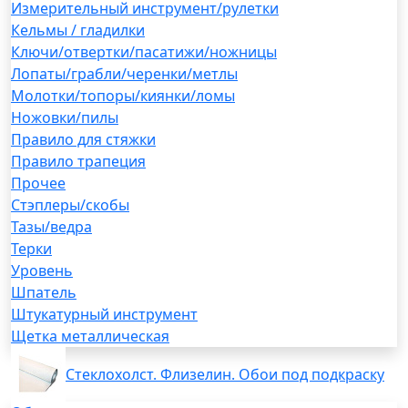
Измерительный инструмент/рулетки
Кельмы / гладилки
Ключи/отвертки/пасатижи/ножницы
Лопаты/грабли/черенки/метлы
Молотки/топоры/киянки/ломы
Ножовки/пилы
Правило для стяжки
Правило трапеция
Прочее
Стэплеры/скобы
Тазы/ведра
Терки
Уровень
Шпатель
Штукатурный инструмент
Щетка металлическая
Стеклохолст. Флизелин. Обои под подкраску