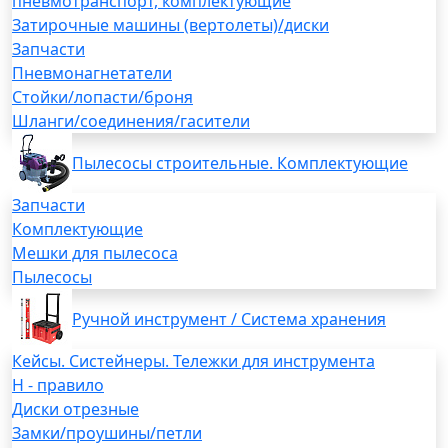
пневмотранспорт, комплектующие
Затирочные машины (вертолеты)/диски
Запчасти
Пневмонагнетатели
Стойки/лопасти/броня
Шланги/соединения/гасители
Пылесосы строительные. Комплектующие
Запчасти
Комплектующие
Мешки для пылесоса
Пылесосы
Ручной инструмент / Система хранения
Кейсы. Систейнеры. Тележки для инструмента
H - правило
Диски отрезные
Замки/проушины/петли