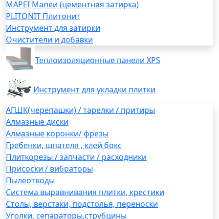
MAPEI Мапеи (цементная затирка)
PLITONIT Плитонит
Инструмент для затирки
Очистители и добавки
Теплоизоляционные панели XPS
Инструмент для укладки плитки
АГШК(черепашки) / тарелки / притиры
Алмазные диски
Алмазные коронки/ фрезы
Гребенки, шпателя , клей бокс
Плиткорезы / запчасти / расходники
Присоски / вибраторы
Пылеотводы
Система выравнивания плитки, крестики
Столы, верстаки, подстолья, переноски
Уголки, сепараторы,струбцины