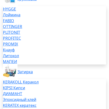
HYGGE
Лоймина
FABIO
OTTINGER
PLITONIT
PROFITEC
PROMIX
Кнауф
Литокол
МАПЕИ
Затирка
KERAKOLL Керакол
KIPSI Кипси
ДИАМАНТ
Эпоксидный клей
KERATEX кератекс