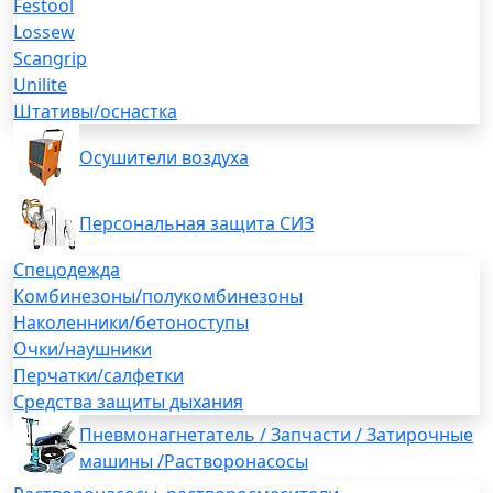
Festool
Lossew
Scangrip
Unilite
Штативы/оснастка
Осушители воздуха
Персональная защита СИЗ
Спецодежда
Комбинезоны/полукомбинезоны
Наколенники/бетоноступы
Очки/наушники
Перчатки/салфетки
Средства защиты дыхания
Пневмонагнетатель / Запчасти / Затирочные
машины /Растворонасосы