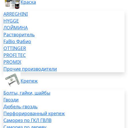
Краска
ARREGHINI
HYGGE
ЛОЙМИНА
Растворитель
FaBio Фабио
OTTINGER
PROFI TEC
PROMIX
Прочие производители
Крепеж
Болты, гайки, шайбы
Гвозди
Дюбель-гвоздь
Перфорированный крепеж
Саморез по ГКЛ ГВЛВ
Саморез по дереву