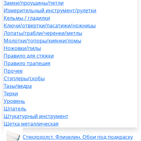
Замки/проушины/петли
Измерительный инструмент/рулетки
Кельмы / гладилки
Ключи/отвертки/пасатижи/ножницы
Лопаты/грабли/черенки/метлы
Молотки/топоры/киянки/ломы
Ножовки/пилы
Правило для стяжки
Правило трапеция
Прочее
Стэплеры/скобы
Тазы/ведра
Терки
Уровень
Шпатель
Штукатурный инструмент
Щетка металлическая
Стеклохолст. Флизелин. Обои под подкраску