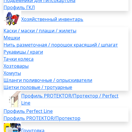
Подьемники для гипсокартона
Профиль ГКЛ
Хозяйственный инвентарь
Каски / маски / плащи / жилеты
Мешки
Нить разметочная / порошок красящий / шпагат
Рукавицы / краги
Тачки колеса
Хозтовары
Хомуты
Шланги поливочные / опрыскиватели
Щетки половые / тротуарные
Профиль PROTEKTOR/Протектор / Perfect
Line
Профиль Perfect Line
Профиль PROTEKTOR/Протектор
Грунтовка