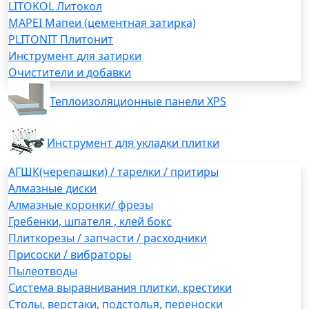
LITOKOL Литокол
MAPEI Мапеи (цементная затирка)
PLITONIT Плитонит
Инструмент для затирки
Очистители и добавки
Теплоизоляционные панели XPS
Инструмент для укладки плитки
АГШК(черепашки) / тарелки / притиры
Алмазные диски
Алмазные коронки/ фрезы
Гребенки, шпателя , клей бокс
Плиткорезы / запчасти / расходники
Присоски / вибраторы
Пылеотводы
Система выравнивания плитки, крестики
Столы, верстаки, подстолья, переноски