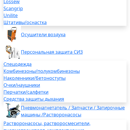
Lossew
Scangrip
Unilite
Штативы/оснастка
Осушители воздуха
Персональная защита СИЗ
Спецодежда
Комбинезоны/полукомбинезоны
Наколенники/бетоноступы
Очки/наушники
Перчатки/салфетки
Средства защиты дыхания
Пневмонагнетатель / Запчасти / Затирочные
машины /Растворонасосы
Растворонасосы, растворосмесители,