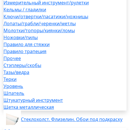
Измерительный инструмент/рулетки
Кельмы / гладилки
Ключи/отвертки/пасатижи/ножницы
Лопаты/грабли/черенки/метлы
Молотки/топоры/киянки/ломы
Ножовки/пилы
Правило для стяжки
Правило трапеция
Прочее
Стэплеры/скобы
Тазы/ведра
Терки
Уровень
Шпатель
Штукатурный инструмент
Щетка металлическая
Стеклохолст. Флизелин. Обои под подкраску