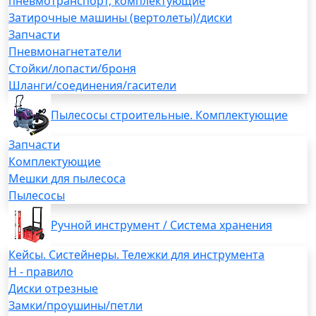
пневмотранспорт, комплектующие
Затирочные машины (вертолеты)/диски
Запчасти
Пневмонагнетатели
Стойки/лопасти/броня
Шланги/соединения/гасители
Пылесосы строительные. Комплектующие
Запчасти
Комплектующие
Мешки для пылесоса
Пылесосы
Ручной инструмент / Система хранения
Кейсы. Систейнеры. Тележки для инструмента
H - правило
Диски отрезные
Замки/проушины/петли