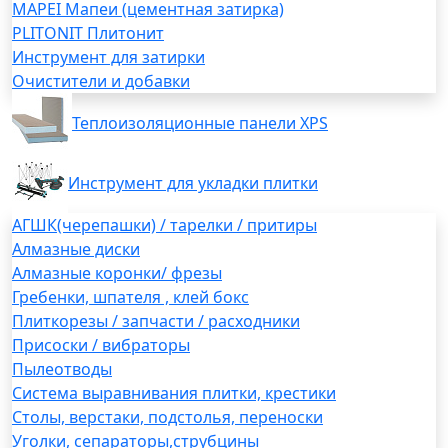
MAPEI Мапеи (цементная затирка)
PLITONIT Плитонит
Инструмент для затирки
Очистители и добавки
Теплоизоляционные панели XPS
Инструмент для укладки плитки
АГШК(черепашки) / тарелки / притиры
Алмазные диски
Алмазные коронки/ фрезы
Гребенки, шпателя , клей бокс
Плиткорезы / запчасти / расходники
Присоски / вибраторы
Пылеотводы
Система выравнивания плитки, крестики
Столы, верстаки, подстолья, переноски
Уголки, сепараторы,струбцины