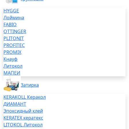
HYGGE
Лоймина
FABIO
OTTINGER
PLITONIT
PROFITEC
PROMIX
Кнауф
Литокол
МАПЕИ
Затирка
KERAKOLL Керакол
ДИАМАНТ
Эпоксидный клей
KERATEX кератекс
LITOKOL Литокол