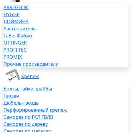
ARREGHINI
HYGGE
ЛОЙМИНА
Растворитель
FaBio Фабио
OTTINGER
PROFI TEC
PROMIX
Прочие производители
Крепеж
Болты, гайки, шайбы
Гвозди
Дюбель-гвоздь
Перфорированный крепеж
Саморез по ГКЛ ГВЛВ
Саморез по дереву
Саморез по металлу