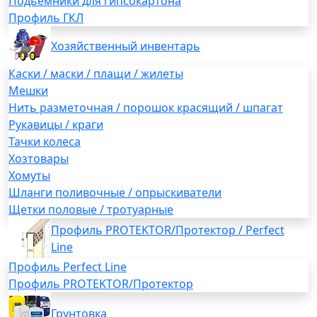
Подьемники для гипсокартона
Профиль ГКЛ
Хозяйственный инвентарь
Каски / маски / плащи / жилеты
Мешки
Нить разметочная / порошок красящий / шпагат
Рукавицы / краги
Тачки колеса
Хозтовары
Хомуты
Шланги поливочные / опрыскиватели
Щетки половые / тротуарные
Профиль PROTEKTOR/Протектор / Perfect
Line
Профиль Perfect Line
Профиль PROTEKTOR/Протектор
Грунтовка