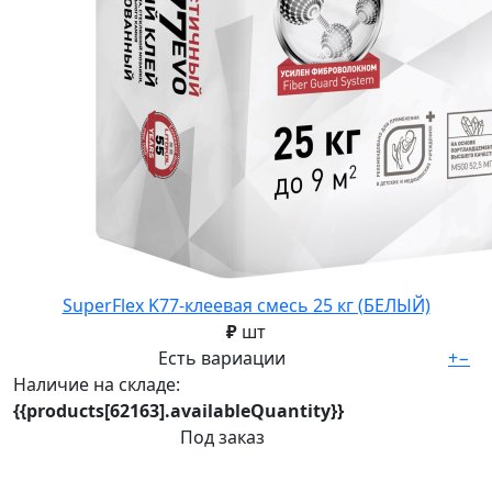
SuperFlex K77-клеевая смесь 25 кг (БЕЛЫЙ)
₽
шт
Есть вариации
+
−
Наличие на складе:
{{products[62163].availableQuantity}}
Под заказ