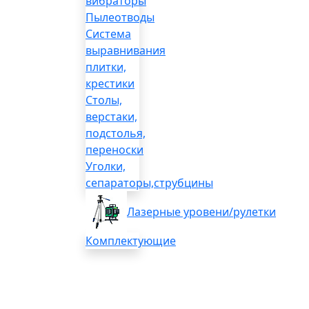
вибраторы
Пылеотводы
Система
выравнивания
плитки,
крестики
Столы,
верстаки,
подстолья,
переноски
Уголки,
сепараторы,струбцины
Лазерные уровени/рулетки
Комплектующие