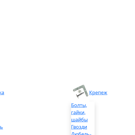
ка
Крепеж
Болты,
гайки,
шайбы
ль
Гвозди
Дюбель-