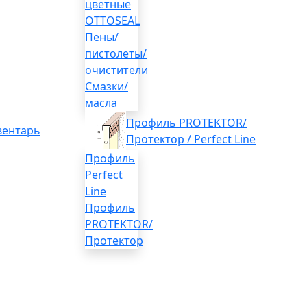
цветные
OTTOSEAL
Пены/
пистолеты/
очистители
Смазки/
масла
Профиль PROTEKTOR/
вентарь
Протектор / Perfect Line
Профиль
Perfect
Line
Профиль
PROTEKTOR/
Протектор