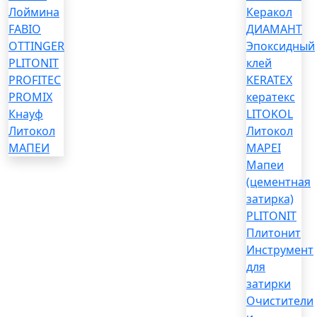
Лоймина
Керакол
FABIO
ДИАМАНТ
OTTINGER
Эпоксидный
PLITONIT
клей
PROFITEC
KERATEX
PROMIX
кератекс
Кнауф
LITOKOL
Литокол
Литокол
МАПЕИ
MAPEI
Мапеи
(цементная
затирка)
PLITONIT
Плитонит
Инструмент
для
затирки
Очистители