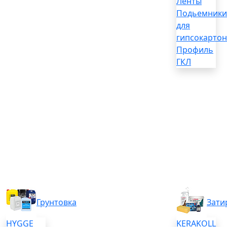
Ленты
Подьемники
для
гипсокартон
Профиль
ГКЛ
Грунтовка
Зати
HYGGE
KERAKOLL