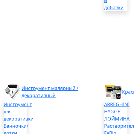
и
добавки
Инструмент малярный /
Крас
декоративный
Инструмент
ARREGHINI
для
HYGGE
декоративки
ЛОЙМИНА
Ванночки/
Растворите
лотки
FaBio