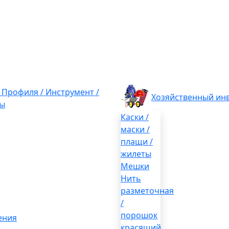
/ Профиля / Инструмент /
Хозяйственный ин
ы
Каски /
маски /
плащи /
жилеты
Мешки
Нить
разметочная
/
порошок
ения
красящий