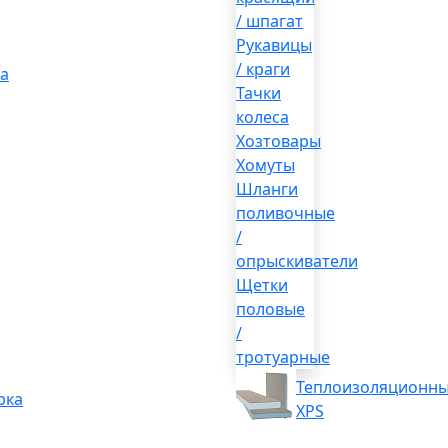
/ шпагат
Рукавицы
/ краги
а
Тачки
колеса
Хозтовары
Хомуты
Шланги
поливочные
/
опрыскиватели
Щетки
половые
/
тротуарные
Теплоизоляционны
рка
XPS