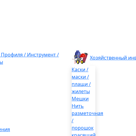
/ Профиля / Инструмент /
Хозяйственный ин
ы
Каски /
маски /
плащи /
жилеты
Мешки
Нить
разметочная
/
порошок
ения
красящий