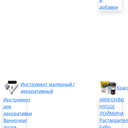
и
добавки
Инструмент малярный /
Крас
декоративный
Инструмент
ARREGHINI
для
HYGGE
декоративки
ЛОЙМИНА
Ванночки/
Растворите
лотки
FaBio