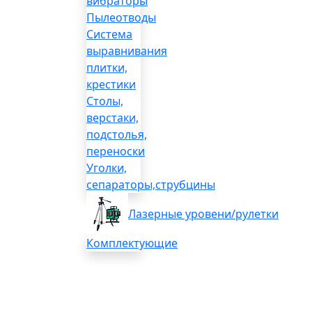
вибраторы
Пылеотводы
Система
выравнивания
плитки,
крестики
Столы,
верстаки,
подстолья,
переноски
Уголки,
сепараторы,струбцины
Лазерные уровени/рулетки
Комплектующие