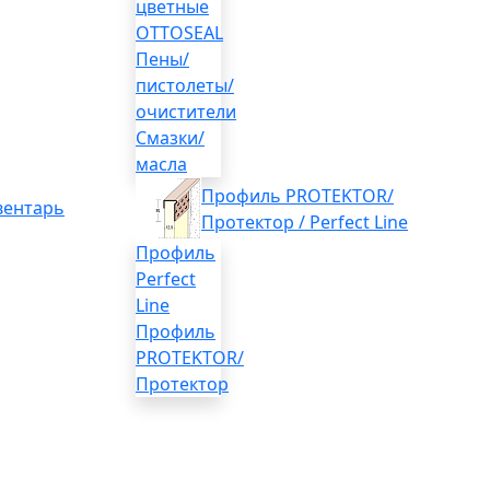
цветные
OTTOSEAL
Пены/
пистолеты/
очистители
Смазки/
масла
Профиль PROTEKTOR/
вентарь
Протектор / Perfect Line
Профиль
Perfect
Line
Профиль
PROTEKTOR/
Протектор