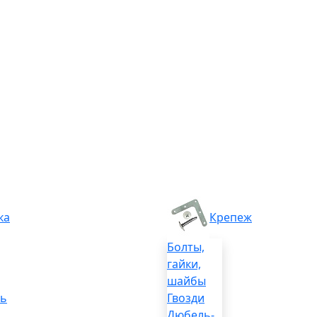
ка
Крепеж
Болты,
гайки,
шайбы
ль
Гвозди
Дюбель-