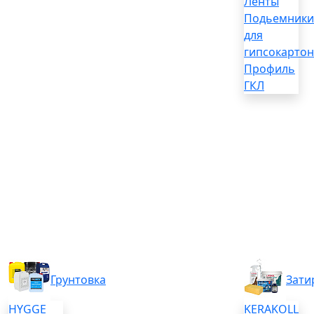
Ленты
Подьемники
для
гипсокартон
Профиль
ГКЛ
Грунтовка
Зати
HYGGE
KERAKOLL