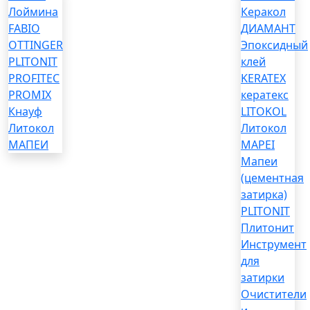
Лоймина
Керакол
FABIO
ДИАМАНТ
OTTINGER
Эпоксидный
PLITONIT
клей
PROFITEC
KERATEX
PROMIX
кератекс
Кнауф
LITOKOL
Литокол
Литокол
МАПЕИ
MAPEI
Мапеи
(цементная
затирка)
PLITONIT
Плитонит
Инструмент
для
затирки
Очистители