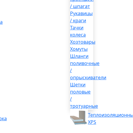
/ шпагат
Рукавицы
/ краги
а
Тачки
колеса
Хозтовары
Хомуты
Шланги
поливочные
/
опрыскиватели
Щетки
половые
/
тротуарные
Теплоизоляционны
рка
XPS