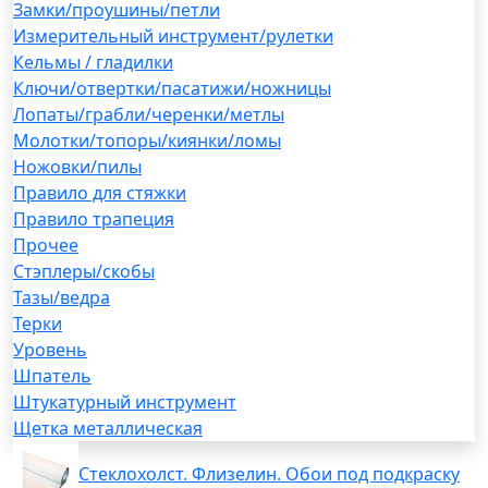
Замки/проушины/петли
Измерительный инструмент/рулетки
Кельмы / гладилки
Ключи/отвертки/пасатижи/ножницы
Лопаты/грабли/черенки/метлы
Молотки/топоры/киянки/ломы
Ножовки/пилы
Правило для стяжки
Правило трапеция
Прочее
Стэплеры/скобы
Тазы/ведра
Терки
Уровень
Шпатель
Штукатурный инструмент
Щетка металлическая
Стеклохолст. Флизелин. Обои под подкраску