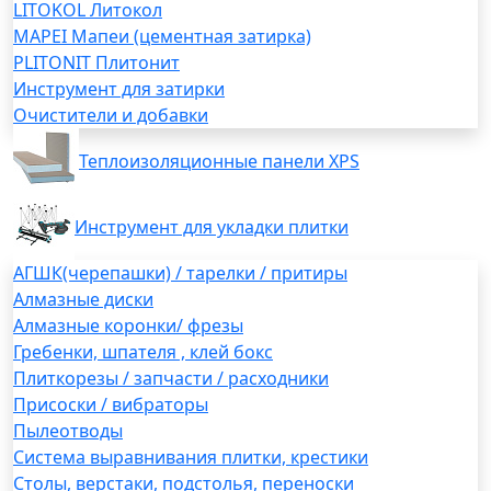
LITOKOL Литокол
MAPEI Мапеи (цементная затирка)
PLITONIT Плитонит
Инструмент для затирки
Очистители и добавки
Теплоизоляционные панели XPS
Инструмент для укладки плитки
АГШК(черепашки) / тарелки / притиры
Алмазные диски
Алмазные коронки/ фрезы
Гребенки, шпателя , клей бокс
Плиткорезы / запчасти / расходники
Присоски / вибраторы
Пылеотводы
Система выравнивания плитки, крестики
Столы, верстаки, подстолья, переноски