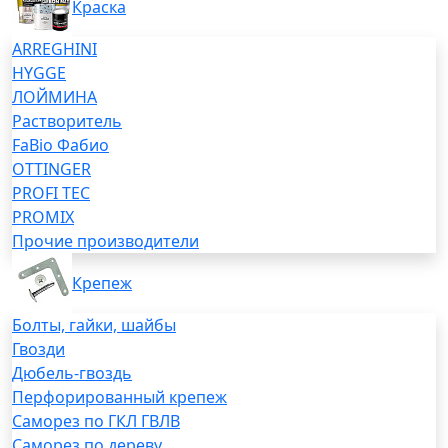
Краска
ARREGHINI
HYGGE
ЛОЙМИНА
Растворитель
FaBio Фабио
OTTINGER
PROFI TEC
PROMIX
Прочие производители
Крепеж
Болты, гайки, шайбы
Гвозди
Дюбель-гвоздь
Перфорированный крепеж
Саморез по ГКЛ ГВЛВ
Саморез по дереву