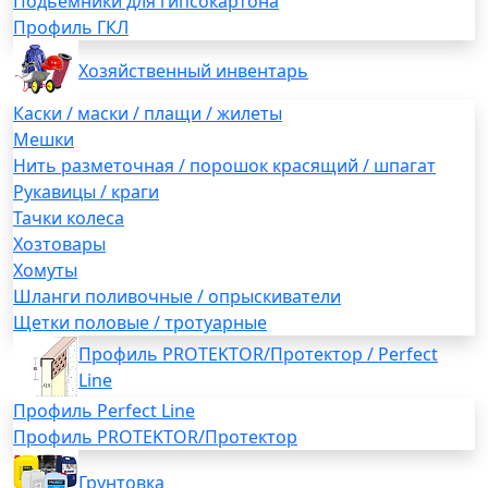
Подьемники для гипсокартона
Профиль ГКЛ
Хозяйственный инвентарь
Каски / маски / плащи / жилеты
Мешки
Нить разметочная / порошок красящий / шпагат
Рукавицы / краги
Тачки колеса
Хозтовары
Хомуты
Шланги поливочные / опрыскиватели
Щетки половые / тротуарные
Профиль PROTEKTOR/Протектор / Perfect
Line
Профиль Perfect Line
Профиль PROTEKTOR/Протектор
Грунтовка