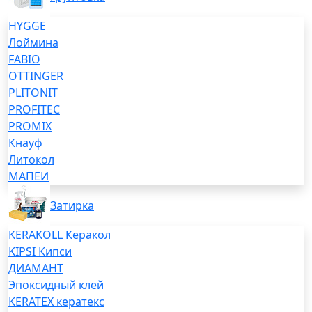
HYGGE
Лоймина
FABIO
OTTINGER
PLITONIT
PROFITEC
PROMIX
Кнауф
Литокол
МАПЕИ
Затирка
KERAKOLL Керакол
KIPSI Кипси
ДИАМАНТ
Эпоксидный клей
KERATEX кератекс