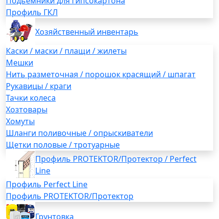
Подьемники для гипсокартона
Профиль ГКЛ
Хозяйственный инвентарь
Каски / маски / плащи / жилеты
Мешки
Нить разметочная / порошок красящий / шпагат
Рукавицы / краги
Тачки колеса
Хозтовары
Хомуты
Шланги поливочные / опрыскиватели
Щетки половые / тротуарные
Профиль PROTEKTOR/Протектор / Perfect
Line
Профиль Perfect Line
Профиль PROTEKTOR/Протектор
Грунтовка