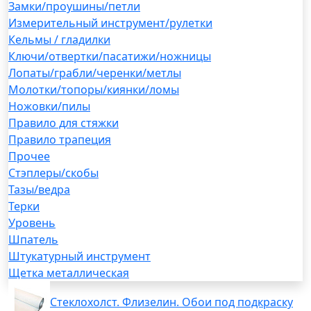
Замки/проушины/петли
Измерительный инструмент/рулетки
Кельмы / гладилки
Ключи/отвертки/пасатижи/ножницы
Лопаты/грабли/черенки/метлы
Молотки/топоры/киянки/ломы
Ножовки/пилы
Правило для стяжки
Правило трапеция
Прочее
Стэплеры/скобы
Тазы/ведра
Терки
Уровень
Шпатель
Штукатурный инструмент
Щетка металлическая
Стеклохолст. Флизелин. Обои под подкраску