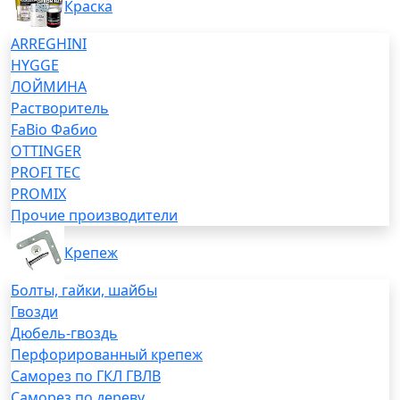
Краска
ARREGHINI
HYGGE
ЛОЙМИНА
Растворитель
FaBio Фабио
OTTINGER
PROFI TEC
PROMIX
Прочие производители
Крепеж
Болты, гайки, шайбы
Гвозди
Дюбель-гвоздь
Перфорированный крепеж
Саморез по ГКЛ ГВЛВ
Саморез по дереву