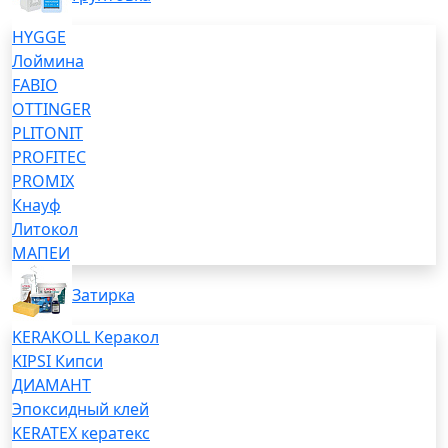
HYGGE
Лоймина
FABIO
OTTINGER
PLITONIT
PROFITEC
PROMIX
Кнауф
Литокол
МАПЕИ
Затирка
KERAKOLL Керакол
KIPSI Кипси
ДИАМАНТ
Эпоксидный клей
KERATEX кератекс