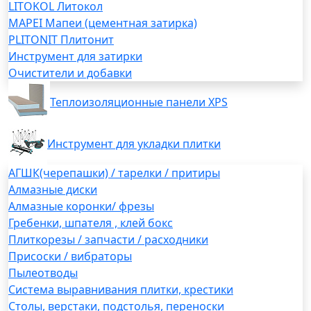
LITOKOL Литокол
MAPEI Мапеи (цементная затирка)
PLITONIT Плитонит
Инструмент для затирки
Очистители и добавки
Теплоизоляционные панели XPS
Инструмент для укладки плитки
АГШК(черепашки) / тарелки / притиры
Алмазные диски
Алмазные коронки/ фрезы
Гребенки, шпателя , клей бокс
Плиткорезы / запчасти / расходники
Присоски / вибраторы
Пылеотводы
Система выравнивания плитки, крестики
Столы, верстаки, подстолья, переноски