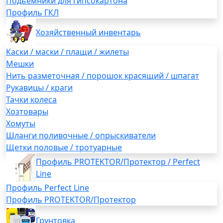
Подьемники для гипсокартона
Профиль ГКЛ
Хозяйственный инвентарь
Каски / маски / плащи / жилеты
Мешки
Нить разметочная / порошок красящий / шпагат
Рукавицы / краги
Тачки колеса
Хозтовары
Хомуты
Шланги поливочные / опрыскиватели
Щетки половые / тротуарные
Профиль PROTEKTOR/Протектор / Perfect
Line
Профиль Perfect Line
Профиль PROTEKTOR/Протектор
Грунтовка