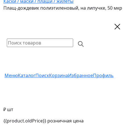
Каски / маски / плащи / жилеты
Плащ-дождевик полиэтиленовый, на липучке, 50 мкр
Меню
Каталог
Поиск
Корзина
Избранное
Профиль
₽ шт
{{product.oldPrice}}
розничная цена