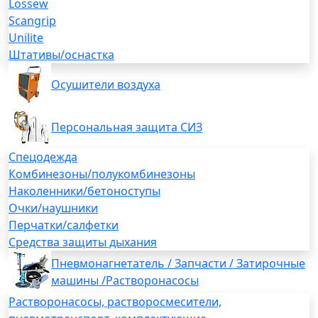
Lossew
Scangrip
Unilite
Штативы/оснастка
Осушители воздуха
Персональная защита СИЗ
Спецодежда
Комбинезоны/полукомбинезоны
Наколенники/бетоноступы
Очки/наушники
Перчатки/салфетки
Средства защиты дыхания
Пневмонагнетатель / Запчасти / Затирочные
машины /Растворонасосы
Растворонасосы, растворосмесители,