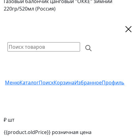
Газовый балончик цанговый "ОККЕ" зимний
220гр/520мл (Россия)
Меню
Каталог
Поиск
Корзина
Избранное
Профиль
₽ шт
{{product.oldPrice}}
розничная цена