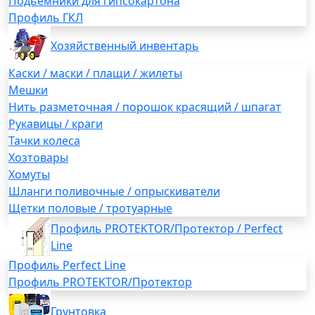
Подьемники для гипсокартона
Профиль ГКЛ
Хозяйственный инвентарь
Каски / маски / плащи / жилеты
Мешки
Нить разметочная / порошок красящий / шпагат
Рукавицы / краги
Тачки колеса
Хозтовары
Хомуты
Шланги поливочные / опрыскиватели
Щетки половые / тротуарные
Профиль PROTEKTOR/Протектор / Perfect
Line
Профиль Perfect Line
Профиль PROTEKTOR/Протектор
Грунтовка