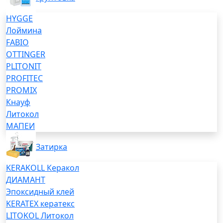
HYGGE
Лоймина
FABIO
OTTINGER
PLITONIT
PROFITEC
PROMIX
Кнауф
Литокол
МАПЕИ
Затирка
KERAKOLL Керакол
ДИАМАНТ
Эпоксидный клей
KERATEX кератекс
LITOKOL Литокол