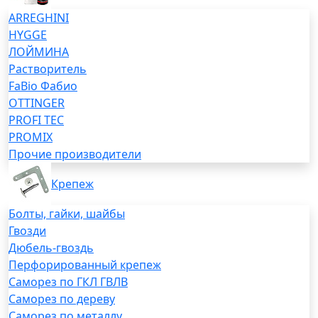
ARREGHINI
HYGGE
ЛОЙМИНА
Растворитель
FaBio Фабио
OTTINGER
PROFI TEC
PROMIX
Прочие производители
Крепеж
Болты, гайки, шайбы
Гвозди
Дюбель-гвоздь
Перфорированный крепеж
Саморез по ГКЛ ГВЛВ
Саморез по дереву
Саморез по металлу