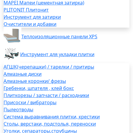
MAPEI Мапеи (цементная затирка)
PLITONIT Плитонит
Инструмент для затирки
Очистители и добавки
Теплоизоляционные панели XPS
Инструмент для укладки плитки
АГШК(черепашки) / тарелки / притиры
Алмазные диски
Алмазные коронки/ фрезы
Гребенки, шпателя , клей бокс
Плиткорезы / запчасти / расходники
Присоски / вибраторы
Пылеотводы
Система выравнивания плитки, крестики
Столы, верстаки, подстолья, переноски
Уголки, сепараторы,струбцины