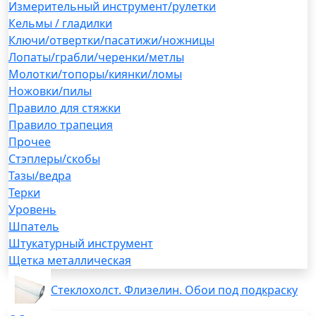
Измерительный инструмент/рулетки
Кельмы / гладилки
Ключи/отвертки/пасатижи/ножницы
Лопаты/грабли/черенки/метлы
Молотки/топоры/киянки/ломы
Ножовки/пилы
Правило для стяжки
Правило трапеция
Прочее
Стэплеры/скобы
Тазы/ведра
Терки
Уровень
Шпатель
Штукатурный инструмент
Щетка металлическая
Стеклохолст. Флизелин. Обои под подкраску