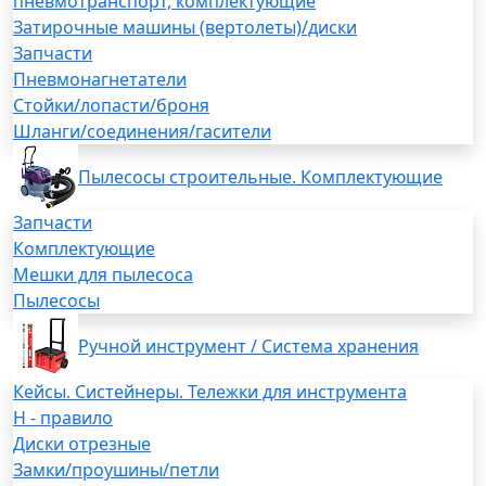
пневмотранспорт, комплектующие
Затирочные машины (вертолеты)/диски
Запчасти
Пневмонагнетатели
Стойки/лопасти/броня
Шланги/соединения/гасители
Пылесосы строительные. Комплектующие
Запчасти
Комплектующие
Мешки для пылесоса
Пылесосы
Ручной инструмент / Система хранения
Кейсы. Систейнеры. Тележки для инструмента
H - правило
Диски отрезные
Замки/проушины/петли