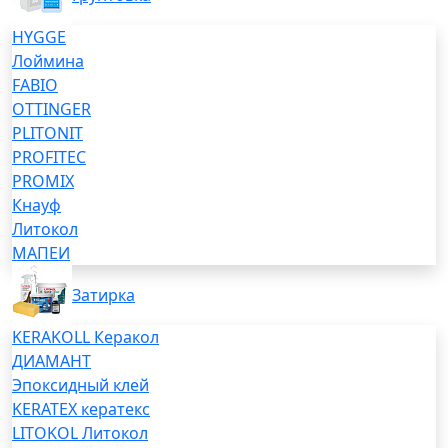
HYGGE
Лоймина
FABIO
OTTINGER
PLITONIT
PROFITEC
PROMIX
Кнауф
Литокол
МАПЕИ
Затирка
KERAKOLL Керакол
ДИАМАНТ
Эпоксидный клей
KERATEX кератекс
LITOKOL Литокол