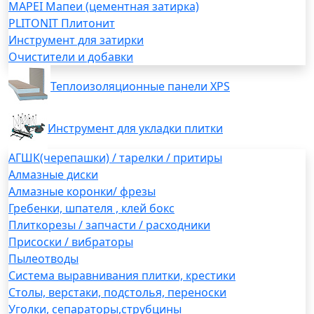
MAPEI Мапеи (цементная затирка)
PLITONIT Плитонит
Инструмент для затирки
Очистители и добавки
Теплоизоляционные панели XPS
Инструмент для укладки плитки
АГШК(черепашки) / тарелки / притиры
Алмазные диски
Алмазные коронки/ фрезы
Гребенки, шпателя , клей бокс
Плиткорезы / запчасти / расходники
Присоски / вибраторы
Пылеотводы
Система выравнивания плитки, крестики
Столы, верстаки, подстолья, переноски
Уголки, сепараторы,струбцины