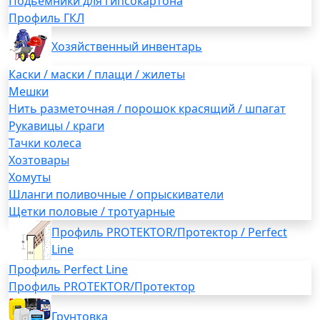
Подьемники для гипсокартона
Профиль ГКЛ
Хозяйственный инвентарь
Каски / маски / плащи / жилеты
Мешки
Нить разметочная / порошок красящий / шпагат
Рукавицы / краги
Тачки колеса
Хозтовары
Хомуты
Шланги поливочные / опрыскиватели
Щетки половые / тротуарные
Профиль PROTEKTOR/Протектор / Perfect
Line
Профиль Perfect Line
Профиль PROTEKTOR/Протектор
Грунтовка