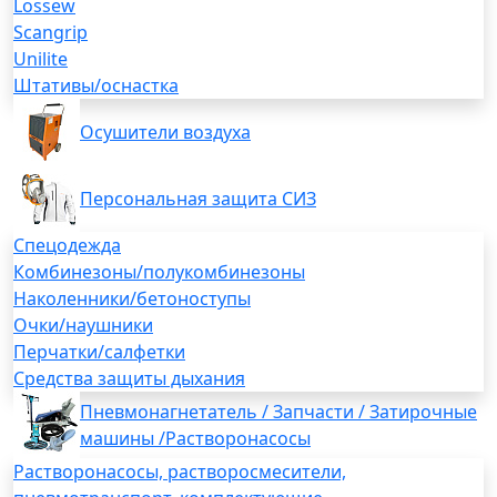
Lossew
Scangrip
Unilite
Штативы/оснастка
Осушители воздуха
Персональная защита СИЗ
Спецодежда
Комбинезоны/полукомбинезоны
Наколенники/бетоноступы
Очки/наушники
Перчатки/салфетки
Средства защиты дыхания
Пневмонагнетатель / Запчасти / Затирочные
машины /Растворонасосы
Растворонасосы, растворосмесители,