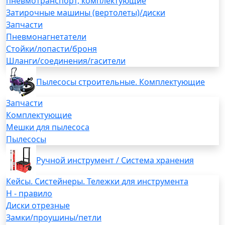
пневмотранспорт, комплектующие
Затирочные машины (вертолеты)/диски
Запчасти
Пневмонагнетатели
Стойки/лопасти/броня
Шланги/соединения/гасители
Пылесосы строительные. Комплектующие
Запчасти
Комплектующие
Мешки для пылесоса
Пылесосы
Ручной инструмент / Система хранения
Кейсы. Систейнеры. Тележки для инструмента
H - правило
Диски отрезные
Замки/проушины/петли