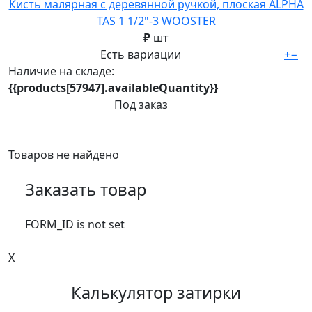
Кисть малярная с деревянной ручкой, плоская ALPHA
TAS 1 1/2"-3 WOOSTER
₽
шт
Есть вариации
+
−
Наличие на складе:
{{products[57947].availableQuantity}}
Под заказ
Товаров не найдено
Заказать товар
FORM_ID is not set
X
Калькулятор затирки