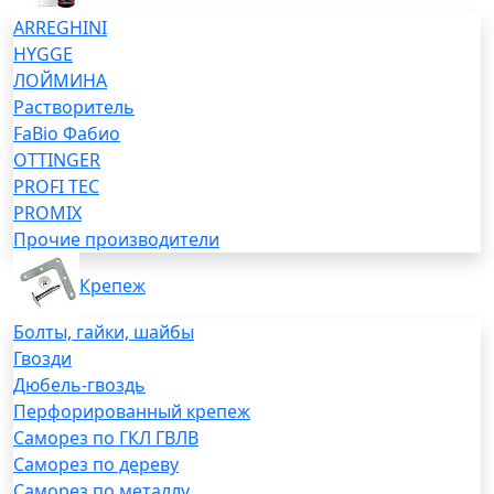
ARREGHINI
HYGGE
ЛОЙМИНА
Растворитель
FaBio Фабио
OTTINGER
PROFI TEC
PROMIX
Прочие производители
Крепеж
Болты, гайки, шайбы
Гвозди
Дюбель-гвоздь
Перфорированный крепеж
Саморез по ГКЛ ГВЛВ
Саморез по дереву
Саморез по металлу