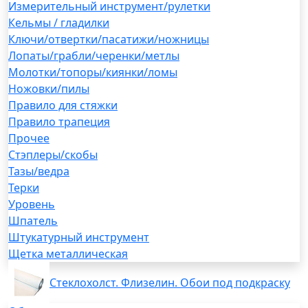
Измерительный инструмент/рулетки
Кельмы / гладилки
Ключи/отвертки/пасатижи/ножницы
Лопаты/грабли/черенки/метлы
Молотки/топоры/киянки/ломы
Ножовки/пилы
Правило для стяжки
Правило трапеция
Прочее
Стэплеры/скобы
Тазы/ведра
Терки
Уровень
Шпатель
Штукатурный инструмент
Щетка металлическая
Стеклохолст. Флизелин. Обои под подкраску