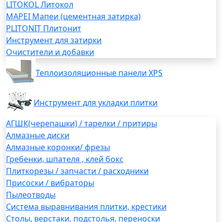
LITOKOL Литокол
MAPEI Мапеи (цементная затирка)
PLITONIT Плитонит
Инструмент для затирки
Очистители и добавки
Теплоизоляционные панели XPS
Инструмент для укладки плитки
АГШК(черепашки) / тарелки / притиры
Алмазные диски
Алмазные коронки/ фрезы
Гребенки, шпателя , клей бокс
Плиткорезы / запчасти / расходники
Присоски / вибраторы
Пылеотводы
Система выравнивания плитки, крестики
Столы, верстаки, подстолья, переноски