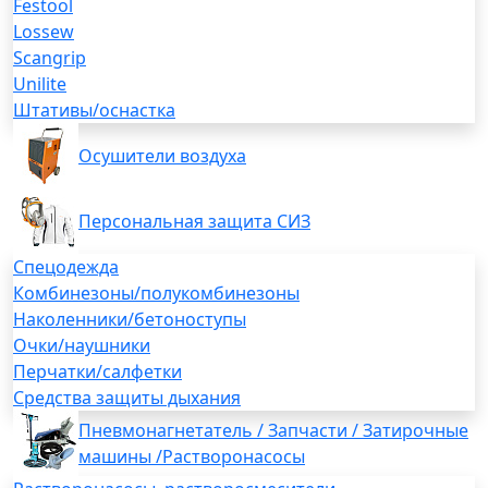
Festool
Lossew
Scangrip
Unilite
Штативы/оснастка
Осушители воздуха
Персональная защита СИЗ
Спецодежда
Комбинезоны/полукомбинезоны
Наколенники/бетоноступы
Очки/наушники
Перчатки/салфетки
Средства защиты дыхания
Пневмонагнетатель / Запчасти / Затирочные
машины /Растворонасосы