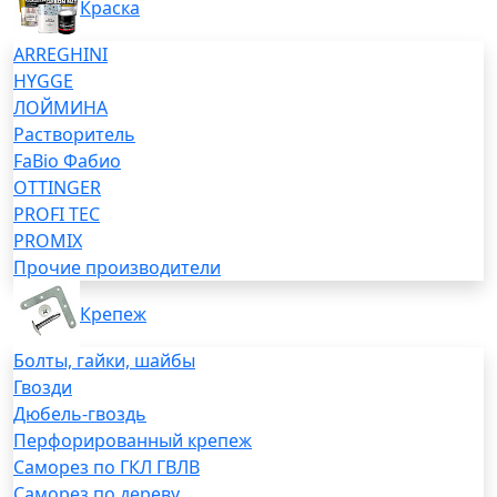
Краска
ARREGHINI
HYGGE
ЛОЙМИНА
Растворитель
FaBio Фабио
OTTINGER
PROFI TEC
PROMIX
Прочие производители
Крепеж
Болты, гайки, шайбы
Гвозди
Дюбель-гвоздь
Перфорированный крепеж
Саморез по ГКЛ ГВЛВ
Саморез по дереву