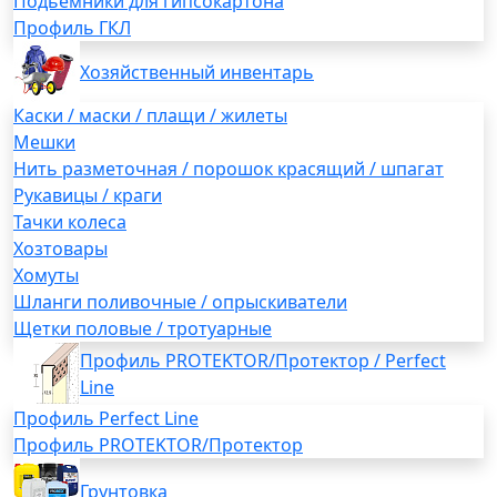
Подьемники для гипсокартона
Профиль ГКЛ
Хозяйственный инвентарь
Каски / маски / плащи / жилеты
Мешки
Нить разметочная / порошок красящий / шпагат
Рукавицы / краги
Тачки колеса
Хозтовары
Хомуты
Шланги поливочные / опрыскиватели
Щетки половые / тротуарные
Профиль PROTEKTOR/Протектор / Perfect
Line
Профиль Perfect Line
Профиль PROTEKTOR/Протектор
Грунтовка