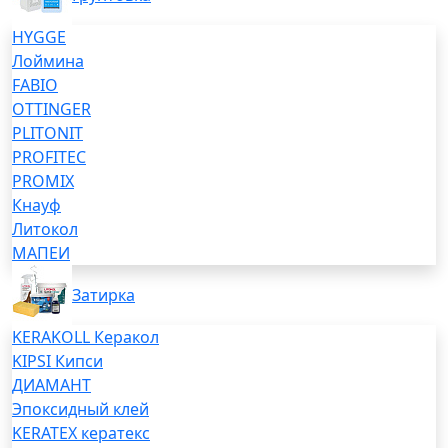
HYGGE
Лоймина
FABIO
OTTINGER
PLITONIT
PROFITEC
PROMIX
Кнауф
Литокол
МАПЕИ
Затирка
KERAKOLL Керакол
KIPSI Кипси
ДИАМАНТ
Эпоксидный клей
KERATEX кератекс