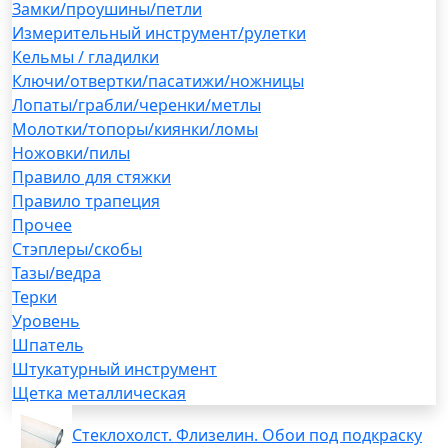
Замки/проушины/петли
Измерительный инструмент/рулетки
Кельмы / гладилки
Ключи/отвертки/пасатижи/ножницы
Лопаты/грабли/черенки/метлы
Молотки/топоры/киянки/ломы
Ножовки/пилы
Правило для стяжки
Правило трапеция
Прочее
Стэплеры/скобы
Тазы/ведра
Терки
Уровень
Шпатель
Штукатурный инструмент
Щетка металлическая
Стеклохолст. Флизелин. Обои под подкраску