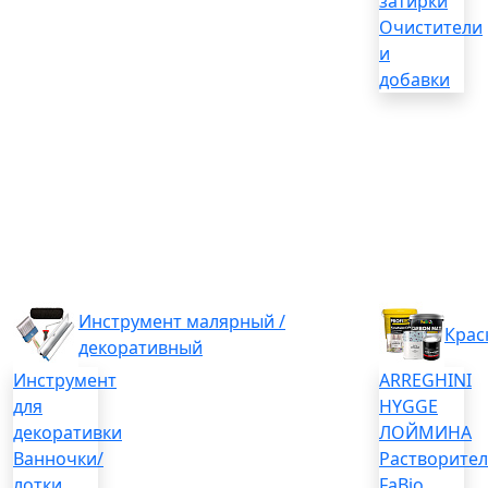
затирки
Очистители
и
добавки
Инструмент малярный /
Крас
декоративный
Инструмент
ARREGHINI
для
HYGGE
декоративки
ЛОЙМИНА
Ванночки/
Растворите
лотки
FaBio