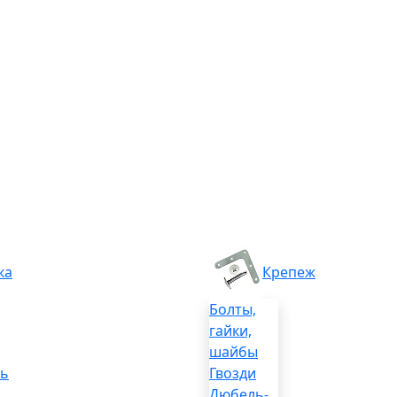
ка
Крепеж
Болты,
гайки,
шайбы
ль
Гвозди
Дюбель-