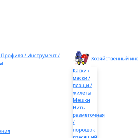
/ Профиля / Инструмент /
Хозяйственный ин
ы
Каски /
маски /
плащи /
жилеты
Мешки
Нить
разметочная
/
порошок
ения
красящий