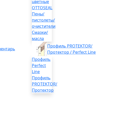
цветные
OTTOSEAL
Пены/
пистолеты/
очистители
Смазки/
масла
Профиль PROTEKTOR/
вентарь
Протектор / Perfect Line
Профиль
Perfect
Line
Профиль
PROTEKTOR/
Протектор