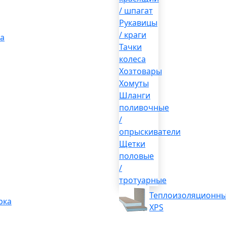
/ шпагат
Рукавицы
/ краги
а
Тачки
колеса
Хозтовары
Хомуты
Шланги
поливочные
/
опрыскиватели
Щетки
половые
/
тротуарные
Теплоизоляционны
рка
XPS