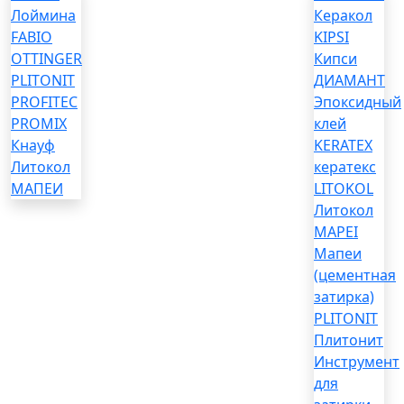
Лоймина
Керакол
FABIO
KIPSI
OTTINGER
Кипси
PLITONIT
ДИАМАНТ
PROFITEC
Эпоксидный
PROMIX
клей
Кнауф
KERATEX
Литокол
кератекс
МАПЕИ
LITOKOL
Литокол
MAPEI
Мапеи
(цементная
затирка)
PLITONIT
Плитонит
Инструмент
для