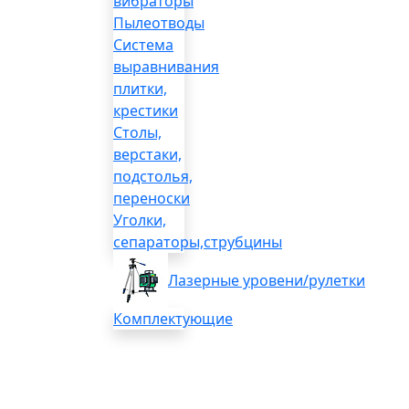
вибраторы
Пылеотводы
Система
выравнивания
плитки,
крестики
Столы,
верстаки,
подстолья,
переноски
Уголки,
сепараторы,струбцины
Лазерные уровени/рулетки
Комплектующие