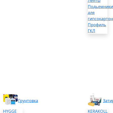
Ленты
Подьемники
для
гипсокартон
Профиль
ГКЛ
Грунтовка
Зати
HYGGE
KERAKOLL