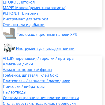
LITOKOL Литокол
MAPEI Мапеи (цементная затирка)
PLITONIT Плитонит
Инструмент для затирки
Очистители и добавки
Теплоизоляционные панели XPS
Инструмент для укладки плитки
АГШК(черепашки) / тарелки / притиры
Алмазные диски
Алмазные коронки/ фрезы
Гребенки, шпателя , клей бокс
Плиткорезы / запчасти / расходники
Присоски / вибраторы
Пылеотводы
Система выравнивания плитки, крестики
Столы, верстаки, подстолья, переноски