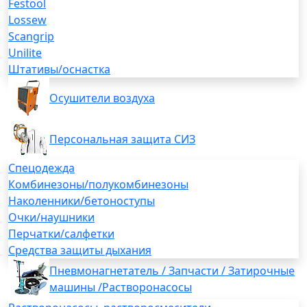
Festool
Lossew
Scangrip
Unilite
Штативы/оснастка
Осушители воздуха
Персональная защита СИЗ
Спецодежда
Комбинезоны/полукомбинезоны
Наколенники/бетоноступы
Очки/наушники
Перчатки/салфетки
Средства защиты дыхания
Пневмонагнетатель / Запчасти / Затирочные
машины /Растворонасосы