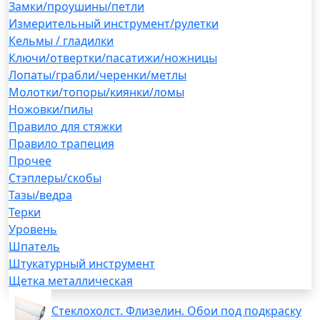
Замки/проушины/петли
Измерительный инструмент/рулетки
Кельмы / гладилки
Ключи/отвертки/пасатижи/ножницы
Лопаты/грабли/черенки/метлы
Молотки/топоры/киянки/ломы
Ножовки/пилы
Правило для стяжки
Правило трапеция
Прочее
Стэплеры/скобы
Тазы/ведра
Терки
Уровень
Шпатель
Штукатурный инструмент
Щетка металлическая
Стеклохолст. Флизелин. Обои под подкраску