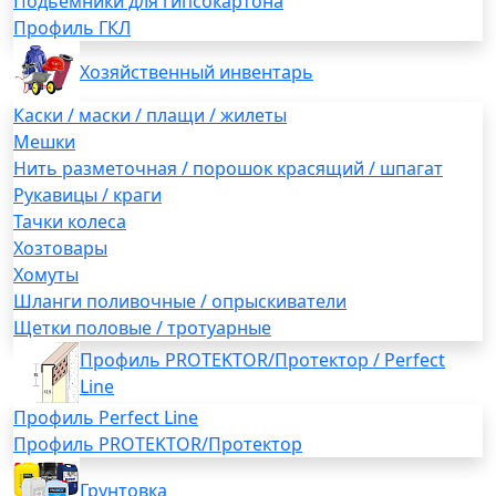
Подьемники для гипсокартона
Профиль ГКЛ
Хозяйственный инвентарь
Каски / маски / плащи / жилеты
Мешки
Нить разметочная / порошок красящий / шпагат
Рукавицы / краги
Тачки колеса
Хозтовары
Хомуты
Шланги поливочные / опрыскиватели
Щетки половые / тротуарные
Профиль PROTEKTOR/Протектор / Perfect
Line
Профиль Perfect Line
Профиль PROTEKTOR/Протектор
Грунтовка